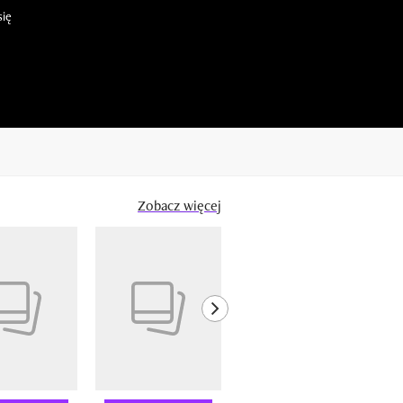
się
Zobacz więcej
next element