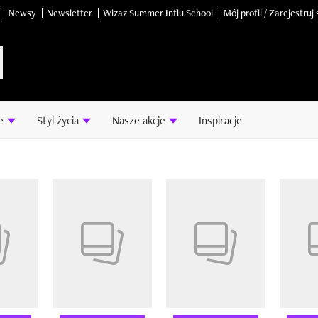
Newsy
Newsletter
Wizaz Summer Influ School
Mój profil / Zarejestruj 
e
Styl życia
Nasze akcje
Inspiracje
14