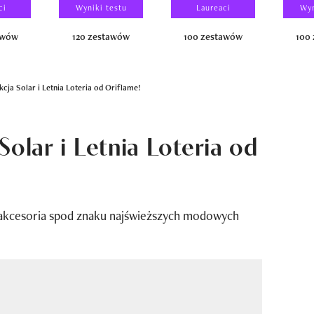
ci
Wyniki testu
Laureaci
Wyn
awów
120 zestawów
100 zestawów
100
kcja Solar i Letnia Loteria od Oriflame!
Solar i Letnia Loteria od
i akcesoria spod znaku najświeższych modowych