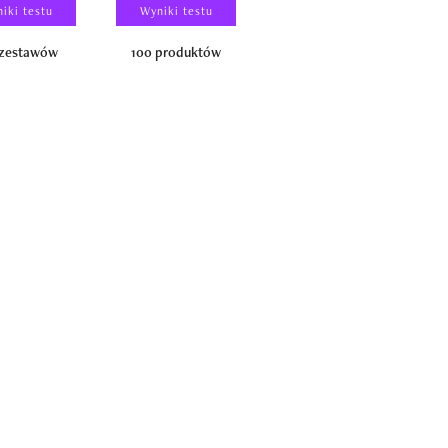
iki testu
Wyniki testu
Wyniki testu
 zestawów
100 produktów
150 zestawów