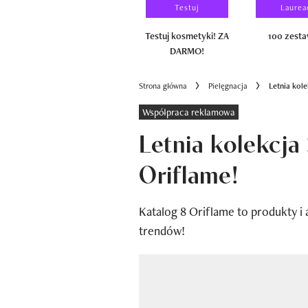
Wyniki testu
Testuj
Laurea
100 zestawów
Testuj kosmetyki! ZA
100 zest
DARMO!
Strona główna
Pielęgnacja
Letnia kole
Współpraca reklamowa
Letnia kolekcja 
Oriflame!
Katalog 8 Oriflame to produkty 
trendów!