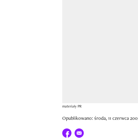
materiały PR
Opublikowano: środa, 11 czerwca 200
Udostępnij na facebook
E-mail do przyjaciela