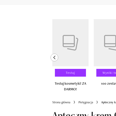
Pokazywanie elementów od 1 do 6 z 
previous element
Laureaci
Testuj
Wyniki t
100 zestawów
Testuj kosmetyki! ZA
100 zest
DARMO!
Strona główna
Pielęgnacja
Apteczny k
Apteczny krem 