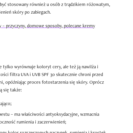
 być stosowany również u osób z trądzikiem różowatym,
ienień skóry po zabiegach.
y – przyczyny, domowe sposoby, polecane kremy
tylko wyrównuje koloryt cery, ale też ją nawilża i
ści filtra UVA i UVB SPF 30 skutecznie chroni przed
, opóźniając proces fotostarzenia się skóry. Oprócz
ą się także:
żająco;
opestu – ma właściwości antyoksydacyjne, wzmacnia
oczność rumienia i zaczerwienień;
ony kolor rozszerzonych naczynek, rumienia i krostek,