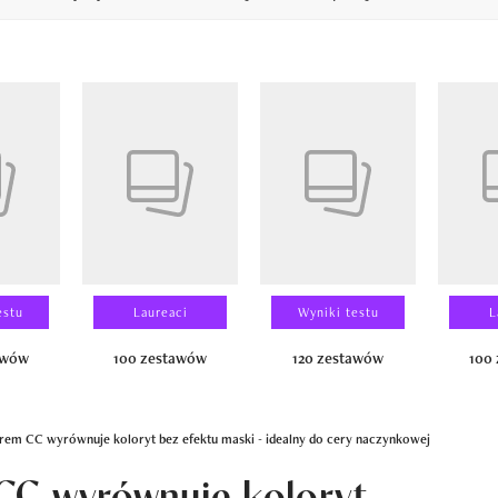
14
estu
Laureaci
Wyniki testu
L
awów
100 zestawów
120 zestawów
100
rem CC wyrównuje koloryt bez efektu maski - idealny do cery naczynkowej
CC wyrównuje koloryt