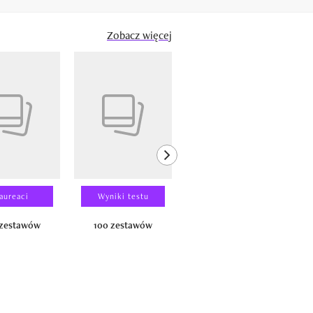
Zobacz więcej
next element
aureaci
Wyniki testu
Wyniki testu
 zestawów
100 zestawów
100 produktów