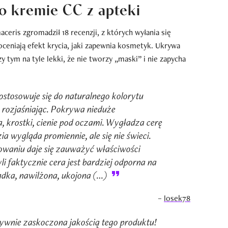
o kremie CC z apteki
eris zgromadził 18 recenzji, z których wyłania się
oceniają efekt krycia, jaki zapewnia kosmetyk. Ukrywa
zy tym na tyle lekki, że nie tworzy „maski” i nie zapycha
stosowuje się do naturalnego kolorytu
ją rozjaśniając. Pokrywa nieduże
, krostki, cienie pod oczami. Wygładza cerę
ia wygląda promiennie, ale się nie świeci.
owaniu daje się zauważyć właściwości
li faktycznie cera jest bardziej odporna na
adka, nawilżona, ukojona (…)
–
losek78
ywnie zaskoczona jakością tego produktu!