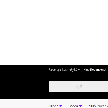
Skip
to
main
content
Recenzje kosmetyków
Klub Recenzentki
Uroda
Moda
Ślub i wesel