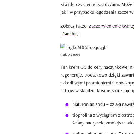
krostki czy cienie pod oczami. Może
jak i w przypadku łagodzenia zaczerw
Zobacz także:
Zaczerwienienie twarz
[Ranking]
mat. prasowe
Ten krem CC do cery naczynkowej nie 
regeneruje. Dodatkowo dzięki zawarto
szkodliwymi promieniami słonecznymi
filtrów w składzie kosmetyku znajduj
hialuronian sodu – działa nawil
tioprolina z wyciągiem z ostr
ściany naczynek, zmniejsza wid
zielony pigment – „gasi” czerw