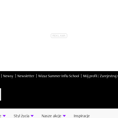
Newsy
Newsletter
Wizaz Summer Influ School
Mój profil / Zarejestruj 
e
Styl życia
Nasze akcje
Inspiracje