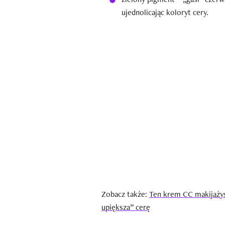
ujednolicając koloryt cery.
Zobacz także:
Ten krem CC makijażys
upiększa” cerę