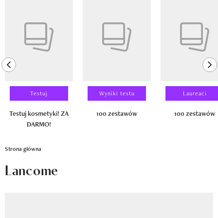
Newsletter
Pokazywanie elementu 1 z 14
Wizaz Summer Influ School
Mój profil / Zarejestruj się
previous element
ne
Testuj
Wyniki testu
Laureaci
Testuj kosmetyki! ZA
100 zestawów
100 zestawów
DARMO!
Strona główna
Lancome