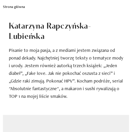
Newsletter
Strona główna
Wizaz Summer Influ School
Katarzyna Rapczyńska-
Mój profil / Zarejestruj się
Lubieńska
Pisanie to moja pasja, a z mediami jestem związana od
ponad dekady. Najchętniej tworzę teksty o tematyce mody
i urody. Jestem również autorką trzech książek: „Jeden
diabeł”, „Fake love. Jak nie pokochać oszusta z sieci” i
„Gdzie raki zimują. Pokonać HPV”. Kocham podróże, serial
"Absolutnie fantastyczne", a makaron i sushi rywalizują o
TOP 1 na mojej liście smaków.