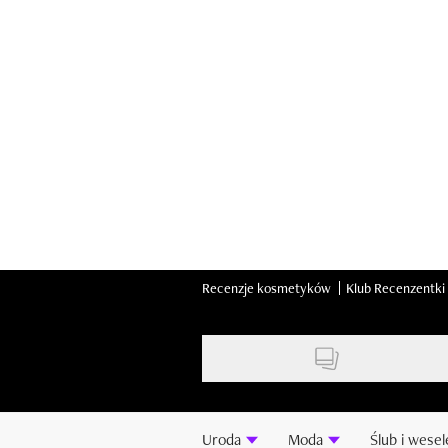
Skip
to
main
content
Recenzje kosmetyków
Klub Recenzentki
Uroda
Moda
Ślub i wesel