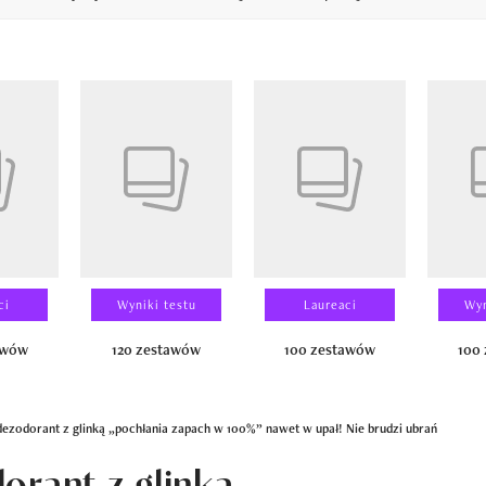
14
ci
Wyniki testu
Laureaci
Wyn
awów
120 zestawów
100 zestawów
100
dezodorant z glinką „pochłania zapach w 100%” nawet w upał! Nie brudzi ubrań
orant z glinką