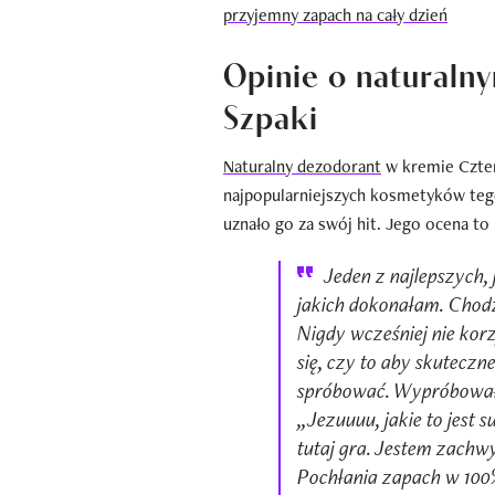
przyjemny zapach na cały dzień
Opinie o naturaln
Szpaki
Naturalny dezodorant
w kremie Czter
najpopularniejszych kosmetyków tego
uznało go za swój hit. Jego ocena to
Jeden z najlepszych,
jakich dokonałam. Chod
Nigdy wcześniej nie kor
się, czy to aby skuteczn
spróbować. Wypróbowała
„Jezuuuu, jakie to jest 
tutaj gra. Jestem zachwy
Pochłania zapach w 100%