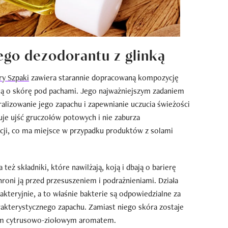
ego dezodorantu z glinką
ry Szpaki
zawiera starannie dopracowaną kompozycję
ą o skórę pod pachami. Jego najważniejszym zadaniem
ralizowanie jego zapachu i zapewnianie uczucia świeżości
uje ujść gruczołów potowych i nie zaburza
cji, co ma miejsce w przypadku produktów z solami
też składniki, które nawilżają, koją i dbają o barierę
roni ją przed przesuszeniem i podrażnieniami. Działa
akteryjnie, a to właśnie bakterie są odpowiedzialne za
rakterystycznego zapachu. Zamiast niego skóra zostaje
ym cytrusowo-ziołowym aromatem.