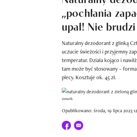
„pochłania zap
upał! Nie brudz
Naturalny dezodorant z glinką Cz
uczucie świeżości i przyjemny za
temperatur. Działa kojąco i nawilż
tam może być stosowany – forma 
plecy. Kosztuje ok. 45 zł.
simarik
Opublikowano: środa, 19 lipca 2023 1
Udostępnij na facebook
E-mail do przyjaciela