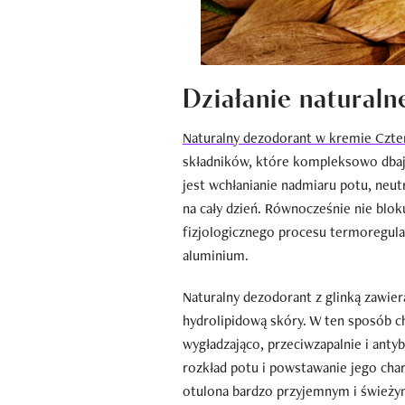
Działanie naturaln
Naturalny dezodorant w kremie Czte
składników, które kompleksowo dbaj
jest wchłanianie nadmiaru potu, neut
na cały dzień. Równocześnie nie blok
fizjologicznego procesu termoregula
aluminium.
Naturalny dezodorant z glinką zawiera 
hydrolipidową skóry. W ten sposób ch
wygładzająco, przeciwzapalnie i antyb
rozkład potu i powstawanie jego cha
otulona bardzo przyjemnym i śwież