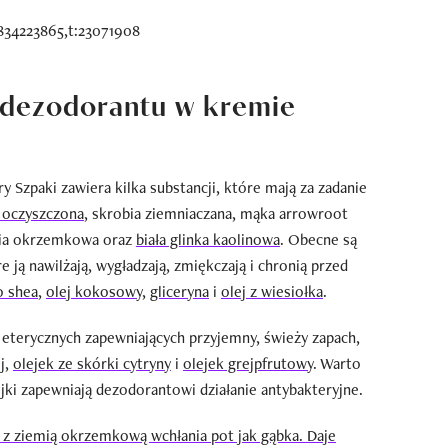
 dezodorantu w kremie
 Szpaki zawiera kilka substancji, które mają za zadanie
 oczyszczona
, skrobia ziemniaczana, mąka arrowroot
emia okrzemkowa oraz
biała glinka kaolinowa
. Obecne są
e ją nawilżają, wygładzają, zmiękczają i chronią przed
o shea
,
olej kokosowy
,
gliceryna
i
olej z wiesiołka
.
 eterycznych zapewniających przyjemny, świeży zapach,
ej,
olejek ze skórki cytryny
i
olejek grejpfrutowy
. Warto
ejki zapewniają dezodorantowi działanie antybakteryjne.
z ziemią okrzemkową wchłania pot jak gąbka. Daje