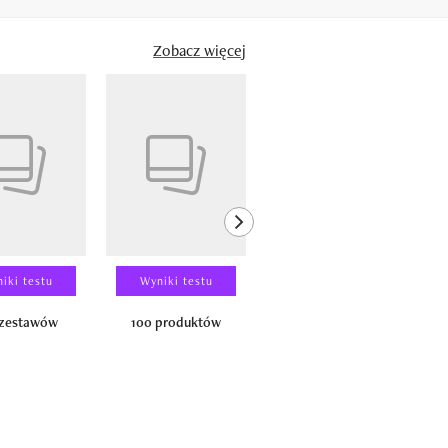
Zobacz więcej
next element
iki testu
Wyniki testu
Wyniki testu
 zestawów
100 produktów
150 zestawów