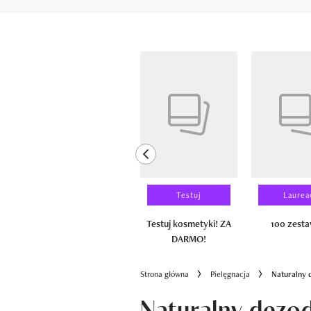
Pokazywanie elementów od 1 do 6 z 
previous element
Wyniki testu
Testuj
Laurea
100 zestawów
Testuj kosmetyki! ZA
100 zest
DARMO!
Strona główna
Pielęgnacja
Naturalny 
Naturalny dezod