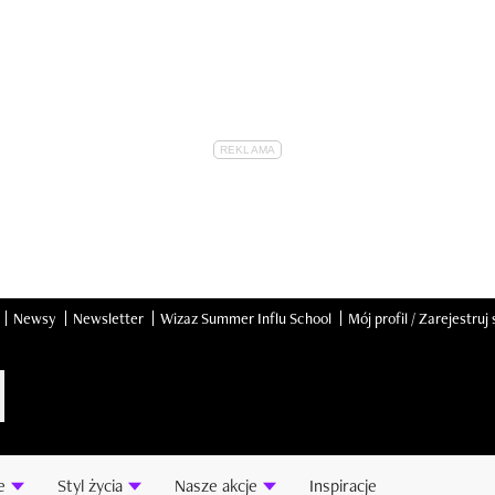
Newsy
Newsletter
Wizaz Summer Influ School
Mój profil / Zarejestruj 
e
Styl życia
Nasze akcje
Inspiracje