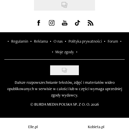
Visit us on Facebook
Visit us on Instagram
Visit us on Youtube
Visit us on Tiktok
Visit us on Rss
Regulamin
Reklama
O nas
Polityka prywatności
Forum
Moje zgody
Dalsze rozpowszechnianie tekstów, zdjęć i materiałów wideo
opublikowanych w serwisie w całości lub w części wymaga uprzedniej
zgody wydawcy.
©
BURDA MEDIA POLSKA SP. Z O. O. 2026
Elle.pl
Kobieta.pl