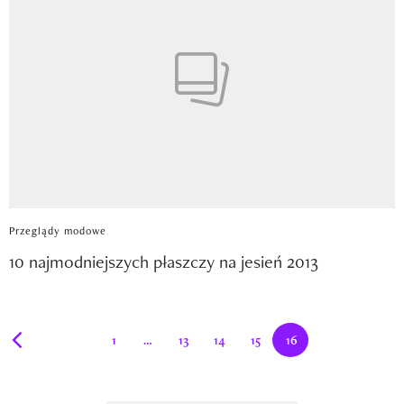
Przeglądy modowe
10 najmodniejszych płaszczy na jesień 2013
1
13
14
15
16
Jesteś aktualnie na 16 stronie
Strona
Strona
Strona
Strona
Strona