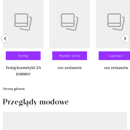
Newsletter
Pokazywanie elementu 1 z 14
Wizaz Summer Influ School
Mój profil / Zarejestruj się
previous element
ne
Testuj
Wyniki testu
Laureaci
Testuj kosmetyki! ZA
100 zestawów
100 zestawów
DARMO!
Strona główna
Przeglądy modowe