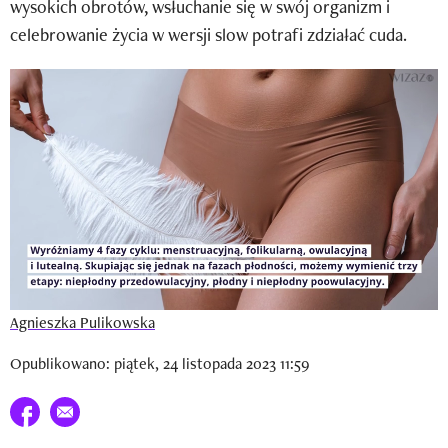
wysokich obrotów, wsłuchanie się w swój organizm i
Newsletter
celebrowanie życia w wersji slow potrafi zdziałać cuda.
Wizaz Summer Influ School
Mój profil / Zarejestruj się
Agnieszka Pulikowska
Opublikowano: piątek, 24 listopada 2023 11:59
Udostępnij na facebook
E-mail do przyjaciela