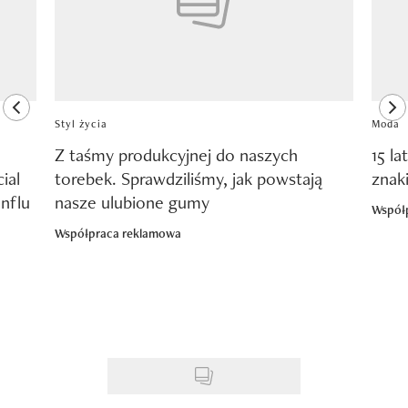
previous element
ne
Styl życia
Moda
Z taśmy produkcyjnej do naszych
15 la
ial
torebek. Sprawdziliśmy, jak powstają
znak
nflu
nasze ulubione gumy
Współ
Współpraca reklamowa