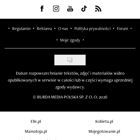
Visit us on Facebook
Visit us on Instagram
Visit us on Youtube
Visit us on Tiktok
Visit us on Rss
Regulamin
Reklama
O nas
Polityka prywatności
Forum
Moje zgody
Dalsze rozpowszechnianie tekstów, zdjęć i materiałów wideo
opublikowanych w serwisie w całości lub w części wymaga uprzedniej
zgody wydawcy.
©
BURDA MEDIA POLSKA SP. Z O. O. 2026
Elle.pl
Kobieta.pl
Mamotoja.pl
Mojegotowanie.pl