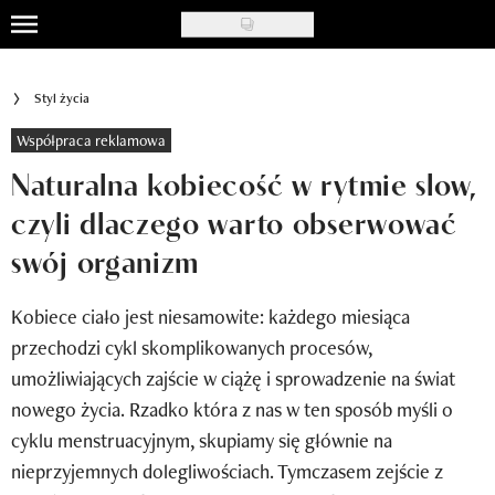
Skip
to
Uroda
main
Styl życia
content
Moda
Współpraca reklamowa
Ślub i wesele
Naturalna kobiecość w rytmie slow,
czyli dlaczego warto obserwować
Styl życia
swój organizm
Nasze akcje
Kobiece ciało jest niesamowite: każdego miesiąca
Inspiracje
przechodzi cykl skomplikowanych procesów,
Recenzje kosmetyków
umożliwiających zajście w ciążę i sprowadzenie na świat
nowego życia. Rzadko która z nas w ten sposób myśli o
Klub Recenzentki
cyklu menstruacyjnym, skupiamy się głównie na
Newsy
nieprzyjemnych dolegliwościach. Tymczasem zejście z