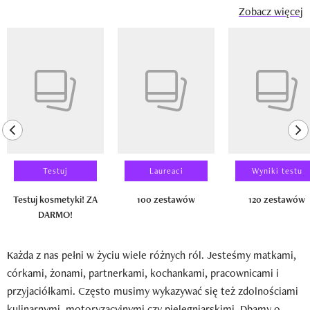
Zobacz więcej
Pokazywanie elementu 1 z 14
previous element
ne
Testuj
Laureaci
Wyniki testu
Testuj kosmetyki! ZA
100 zestawów
120 zestawów
DARMO!
Każda z nas pełni w życiu wiele różnych ról. Jesteśmy matkami,
córkami, żonami, partnerkami, kochankami, pracownicami i
przyjaciółkami. Często musimy wykazywać się też zdolnościami
kulinarnymi, motoryzacyjnymi czy pielęgniarskimi. Dbamy o