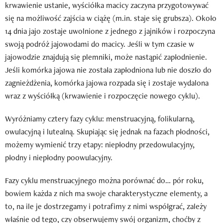
krwawienie ustanie, wyściółka macicy zaczyna przygotowywać
się na możliwość zajścia w ciążę (m.in. staje się grubsza). Około
14 dnia jajo zostaje uwolnione z jednego z jajników i rozpoczyna
swoją podróż jajowodami do macicy. Jeśli w tym czasie w
jajowodzie znajdują się plemniki, może nastąpić zapłodnienie.
Jeśli komórka jajowa nie została zapłodniona lub nie doszło do
zagnieżdżenia, komórka jajowa rozpada się i zostaje wydalona
wraz z wyściółką (krwawienie i rozpoczęcie nowego cyklu).
Wyróżniamy cztery fazy cyklu: menstruacyjną, folikularną,
owulacyjną i lutealną. Skupiając się jednak na fazach płodności,
możemy wymienić trzy etapy: niepłodny przedowulacyjny,
płodny i niepłodny poowulacyjny.
Fazy cyklu menstruacyjnego można porównać do… pór roku,
bowiem każda z nich ma swoje charakterystyczne elementy, a
to, na ile je dostrzegamy i potrafimy z nimi współgrać, zależy
właśnie od tego, czy obserwujemy swój organizm, choćby z