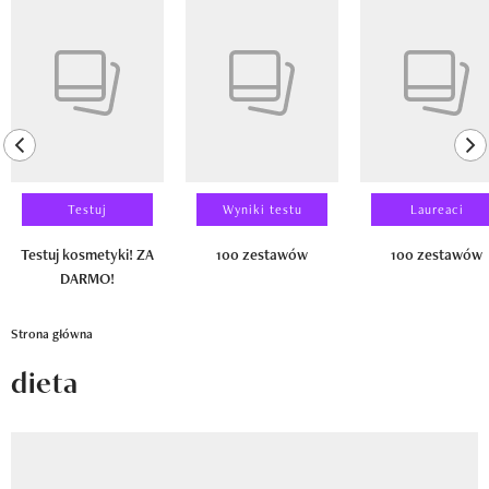
Newsletter
Pokazywanie elementu 1 z 14
Wizaz Summer Influ School
Mój profil / Zarejestruj się
previous element
ne
Testuj
Wyniki testu
Laureaci
Testuj kosmetyki! ZA
100 zestawów
100 zestawów
DARMO!
Strona główna
dieta