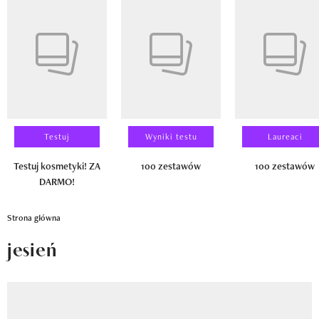
Newsletter
Pokazywanie elementu 1 z 14
Wizaz Summer Influ School
Mój profil / Zarejestruj się
Testuj
Wyniki testu
Laureaci
Testuj kosmetyki! ZA
100 zestawów
100 zestawów
DARMO!
Strona główna
jesień