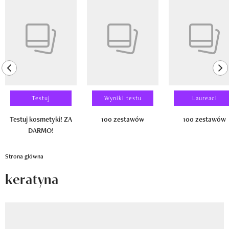
Newsletter
Pokazywanie elementu 1 z 14
Wizaz Summer Influ School
Mój profil / Zarejestruj się
previous element
ne
Testuj
Wyniki testu
Laureaci
Testuj kosmetyki! ZA
100 zestawów
100 zestawów
DARMO!
Strona główna
keratyna