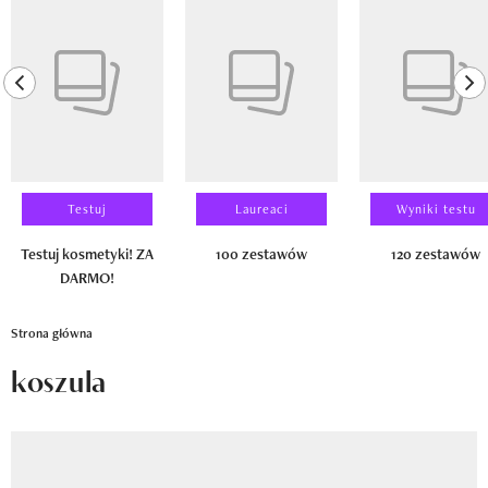
Newsletter
Pokazywanie elementu 1 z 14
Wizaz Summer Influ School
previous element
ne
Mój profil / Zarejestruj się
Testuj
Laureaci
Wyniki testu
Testuj kosmetyki! ZA
100 zestawów
120 zestawów
DARMO!
Strona główna
koszula