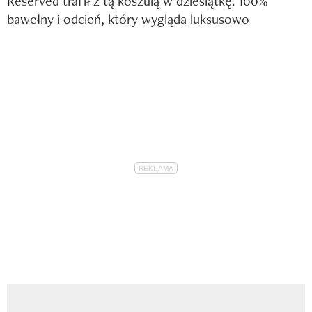
Reserved trafił z tą koszulą w dziesiątkę. 100%
bawełny i odcień, który wygląda luksusowo