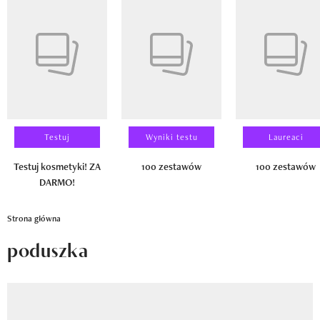
Newsletter
Pokazywanie elementu 1 z 14
Wizaz Summer Influ School
Mój profil / Zarejestruj się
Testuj
Wyniki testu
Laureaci
Testuj kosmetyki! ZA
100 zestawów
100 zestawów
DARMO!
Strona główna
poduszka