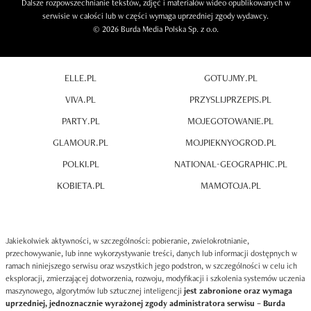
Dalsze rozpowszechnianie tekstów, zdjęć i materiałów wideo opublikowanych w
serwisie w całości lub w części wymaga uprzedniej zgody wydawcy.
© 2026 Burda Media Polska Sp. z o.o.
ELLE.PL
GOTUJMY.PL
VIVA.PL
PRZYSLIJPRZEPIS.PL
PARTY.PL
MOJEGOTOWANIE.PL
GLAMOUR.PL
MOJPIEKNYOGROD.PL
POLKI.PL
NATIONAL-GEOGRAPHIC.PL
KOBIETA.PL
MAMOTOJA.PL
Jakiekolwiek aktywności, w szczególności: pobieranie, zwielokrotnianie,
przechowywanie, lub inne wykorzystywanie treści, danych lub informacji dostępnych w
ramach niniejszego serwisu oraz wszystkich jego podstron, w szczególności w celu ich
eksploracji, zmierzającej dotworzenia, rozwoju, modyfikacji i szkolenia systemów uczenia
maszynowego, algorytmów lub sztucznej inteligencji
jest zabronione oraz wymaga
uprzedniej, jednoznacznie wyrażonej zgody administratora serwisu – Burda