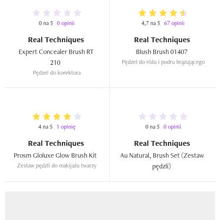
0 na 5
0 opinii
4,7 na 5
67 opinii
Real Techniques
Real Techniques
Expert Concealer Brush RT 
Blush Brush 01407  
210  
Pędzel do różu i pudru brązującego
Pędzel do korektora
4 na 5
1 opinię
0 na 5
0 opinii
Real Techniques
Real Techniques
Prosm Gloluxe Glow Brush Kit  
Au Natural, Brush Set (Zestaw 
Zestaw pędzli do makijażu twarzy
pędzli)  