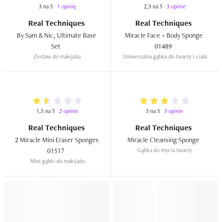
3 na 5
1 opinię
2,3 na 5
3 opinie
Real Techniques
Real Techniques
By Sam & Nic, Ultimate Base 
Miracle Face + Body Sponge 
Set  
01489  
Zestaw do makijażu
Uniwersalna gąbka do twarzy i ciała
1,5 na 5
2 opinie
3 na 5
3 opinie
Real Techniques
Real Techniques
2 Miracle Mini Eraser Sponges 
Miracle Cleansing Sponge  
01517  
Gąbka do mycia twarzy
Mini gąbki do makijażu