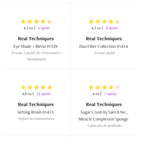
4,3 na 5
6 opinii
4,3 na 5
4 opinie
Real Techniques
Real Techniques
Eye Shade + Blend 91529  
Duo Fiber Collection 01414  
Zestaw 2 pędzli do cieniowania i 
Zestaw pędzli
blendowania
4,8 na 5
22 opinie
4 na 5
1 opinię
Real Techniques
Real Techniques
Setting Brush 01413  
Sugar Crush by Sam & Nic, 
Pędzel do rozświetlania
Miracle Complexion Sponge  
Gąbeczka do podkładu