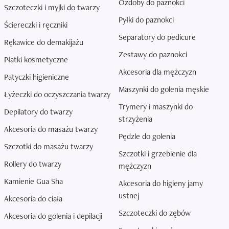
Ozdoby do paznokci
Szczoteczki i myjki do twarzy
Pyłki do paznokci
Ściereczki i ręczniki
Separatory do pedicure
Rękawice do demakijażu
Zestawy do paznokci
Płatki kosmetyczne
Akcesoria dla mężczyzn
Patyczki higieniczne
Maszynki do golenia męskie
Łyżeczki do oczyszczania twarzy
Trymery i maszynki do
Depilatory do twarzy
strzyżenia
Akcesoria do masażu twarzy
Pędzle do golenia
Szczotki do masażu twarzy
Szczotki i grzebienie dla
Rollery do twarzy
mężczyzn
Kamienie Gua Sha
Akcesoria do higieny jamy
ustnej
Akcesoria do ciała
Szczoteczki do zębów
Akcesoria do golenia i depilacji