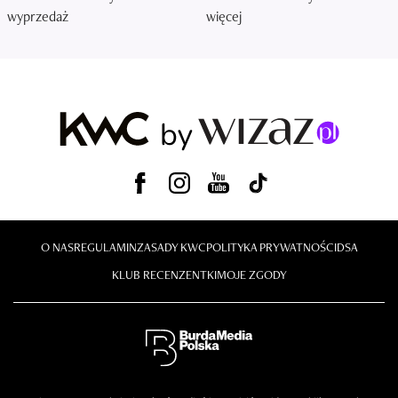
wyprzedaż
więcej
O NAS
REGULAMIN
ZASADY KWC
POLITYKA PRYWATNOŚCI
DSA
KLUB RECENZENTKI
MOJE ZGODY