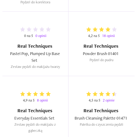
Pędzel do korektora
0 na 5
0 opinii
4,2 na 5
18 opinii
Real Techniques
Real Techniques
Pastel Pop, Plumped Up Base 
Powder Brush 01401  
Set  
Pędzel do pudru
Zestaw pędzli do makijażu twarzy
4,9 na 5
8 opinii
4,5 na 5
2 opinie
Real Techniques
Real Techniques
Everyday Essentials Set  
Brush Cleansing Palette 01471  
Zestaw pędzli do makijażu z 
Paletka do czyszczenia pędzli
gąbeczką