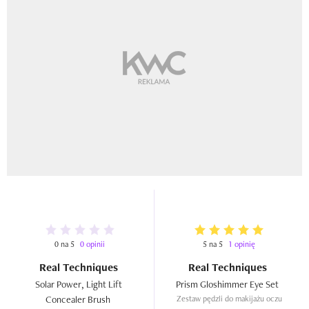
0 na 5
0 opinii
5 na 5
1 opinię
Real Techniques
Real Techniques
Solar Power, Light Lift 
Prism Gloshimmer Eye Set  
Concealer Brush  
Zestaw pędzli do makijażu oczu