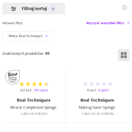
Filtruj/sortuj
1
Aktywne filtry:
Wyczyść wszystkie filtry
Marka: Real Techniques
Znalezionych produktów:
95
4,3 na 5
295 opinii
0 na 5
0 opinii
Real Techniques
Real Techniques
Miracle Complexion Sponge  
Makeup Saver Sponge  
Gąbka do makijażu
Gąbeczka do podkładu