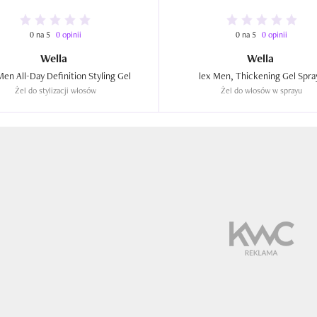
0 na 5
0 opinii
0 na 5
0 opinii
Wella
Wella
flex, Men All-Day Definition Styling Gel  
Żel do stylizacji włosów
Żel do włosów w sprayu