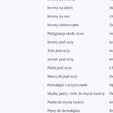
Kremy na dzień
Ma
Kremy na noc
Ol
Kremy uniwersalne
Ś
Pielęgnacja okolic oczu
Se
Kremy pod oczy
K
Żele pod oczy
Ko
Serum pod oczy
K
Płatki pod oczy
Ch
Maseczki pod oczy
De
Demakijaż i oczyszczanie
Mg
Mydła, pasty i żele do mycia twarzy
Pi
Pianki do mycia twarzy
Kr
Płyny do demakijażu
Kr