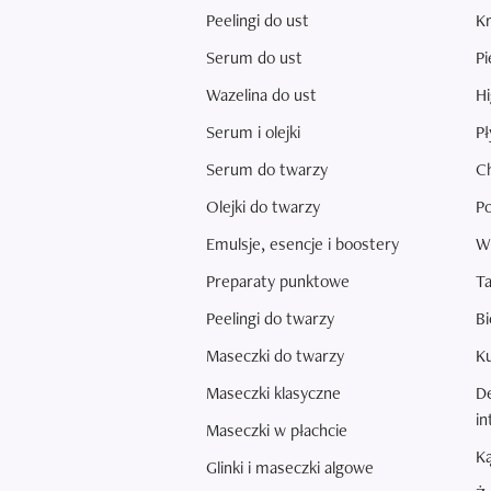
Peelingi do ust
Kr
Serum do ust
Pi
Wazelina do ust
Hi
Serum i olejki
Pł
Serum do twarzy
Ch
Olejki do twarzy
Po
Emulsje, esencje i boostery
Wk
Preparaty punktowe
T
Peelingi do twarzy
Bi
Maseczki do twarzy
K
Maseczki klasyczne
De
in
Maseczki w płachcie
Ką
Glinki i maseczki algowe