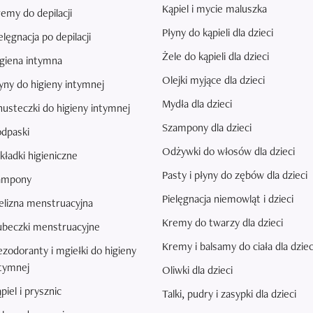
Kąpiel i mycie maluszka
emy do depilacji
Płyny do kąpieli dla dzieci
elęgnacja po depilacji
Żele do kąpieli dla dzieci
giena intymna
Olejki myjące dla dzieci
yny do higieny intymnej
Mydła dla dzieci
usteczki do higieny intymnej
Szampony dla dzieci
dpaski
Odżywki do włosów dla dzieci
ładki higieniczne
Pasty i płyny do zębów dla dzieci
ampony
Pielęgnacja niemowląt i dzieci
elizna menstruacyjna
Kremy do twarzy dla dzieci
ubeczki menstruacyjne
Kremy i balsamy do ciała dla dziec
zodoranty i mgiełki do higieny
tymnej
Oliwki dla dzieci
piel i prysznic
Talki, pudry i zasypki dla dzieci