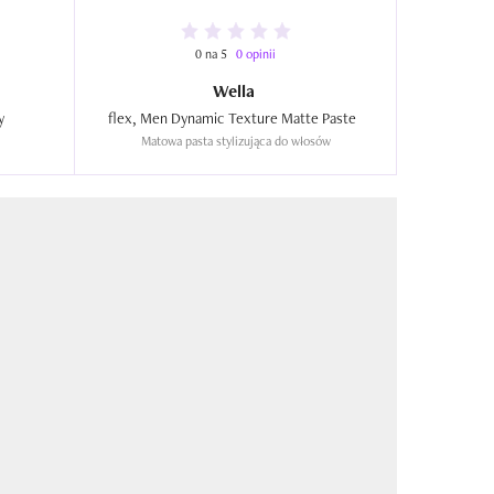
0 na 5
0 opinii
Wella
lex Men, Thickening Gel Spray  
flex, Men Dynamic Texture Matte Paste  
Matowa pasta stylizująca do włosów