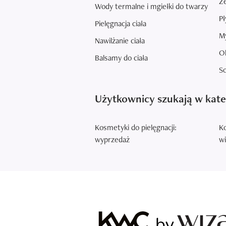
Że
Wody termalne i mgiełki do twarzy
Pł
Pielęgnacja ciała
M
Nawilżanie ciała
Ol
Balsamy do ciała
So
Użytkownicy szukają w kateg
Kosmetyki do pielęgnacji:
Ko
wyprzedaż
wi