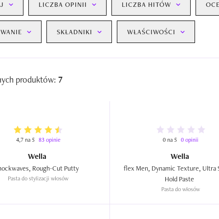
J
LICZBA OPINII
LICZBA HITÓW
OC
WANIE
SKŁADNIKI
WŁAŚCIWOŚCI
nych produktów:
7
4,7 na 5
83 opinie
0 na 5
0 opinii
Wella
Wella
Shockwaves, Rough-Cut Putty  
flex Men, Dynamic Texture, Ultra 
Pasta do stylizacji włosów
Hold Paste  
Pasta do włosów