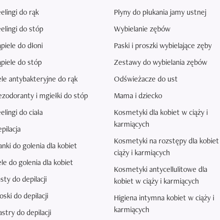
elingi do rąk
Płyny do płukania jamy ustnej
elingi do stóp
Wybielanie zębów
piele do dłoni
Paski i proszki wybielające zęby
piele do stóp
Zestawy do wybielania zębów
le antybakteryjne do rąk
Odświeżacze do ust
zodoranty i mgiełki do stóp
Mama i dziecko
elingi do ciała
Kosmetyki dla kobiet w ciąży i
karmiących
pilacja
Kosmetyki na rozstępy dla kobiet
anki do golenia dla kobiet
ciąży i karmiących
le do golenia dla kobiet
Kosmetyki antycellulitowe dla
sty do depilacji
kobiet w ciąży i karmiących
ski do depilacji
Higiena intymna kobiet w ciąży i
karmiących
astry do depilacji