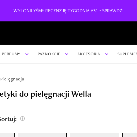
WYŁONIŁYŚMY RECENZJĘ TYGODNIA #31 - SPRAWDŹ!
PERFUMY
PAZNOKCIE
AKCESORIA
SUPLEME
Pielęgnacja
tyki do pielęgnacji Wella
/Sortuj: