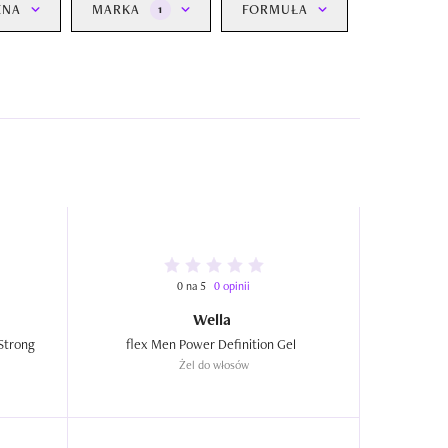
ENA
MARKA
FORMUŁA
1
0 na 5
0 opinii
Wella
Strong 
flex Men Power Definition Gel  
Żel do włosów