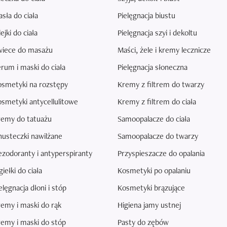
sła do ciała
Pielęgnacja biustu
ejki do ciała
Pielęgnacja szyi i dekoltu
wiece do masażu
Maści, żele i kremy lecznicze
rum i maski do ciała
Pielęgnacja słoneczna
osmetyki na rozstępy
Kremy z filtrem do twarzy
smetyki antycellulitowe
Kremy z filtrem do ciała
remy do tatuażu
Samoopalacze do ciała
usteczki nawilżane
Samoopalacze do twarzy
zodoranty i antyperspiranty
Przyspieszacze do opalania
iełki do ciała
Kosmetyki po opalaniu
elęgnacja dłoni i stóp
Kosmetyki brązujące
emy i maski do rąk
Higiena jamy ustnej
emy i maski do stóp
Pasty do zębów