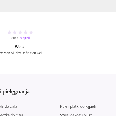
0 na 5
0 opinii
Wella
flex Men All-day Definition Gel  
i pielęgnacja
le do ciała
Kule i płatki do kąpieli
eczka do ciała
Szyja, dekolt i biust