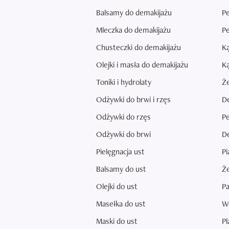
Balsamy do demakijażu
Pe
Mleczka do demakijażu
Pe
Chusteczki do demakijażu
Ką
Olejki i masła do demakijażu
Ką
Toniki i hydrolaty
Że
Odżywki do brwi i rzęs
De
Odżywki do rzęs
Pe
Odżywki do brwi
De
Pielęgnacja ust
Pi
Balsamy do ust
Że
Olejki do ust
Pa
Masełka do ust
Wo
Maski do ust
Pl