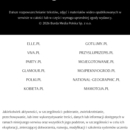
Dalsze rozpowszechnianie tekstów, zdjęć i materiałów wideo opublikowanych w
serwisie w całości lub w części wymaga uprzedniej zgody wydawcy.
© 2026 Burda Media Polska Sp. z o.o.
ELLE.PL
GOTUJMY.PL
VIVA.PL
PRZYSLIJPRZEPIS.PL
PARTY.PL
MOJEGOTOWANIE.PL
GLAMOUR.PL
MOJPIEKNYOGROD.PL
POLKI.PL
NATIONAL-GEOGRAPHIC.PL
KOBIETA.PL
MAMOTOJA.PL
Jakiekolwiek aktywności, w szczególności: pobieranie, zwielokrotnianie,
przechowywanie, lub inne wykorzystywanie treści, danych lub informacji dostępnych w
ramach niniejszego serwisu oraz wszystkich jego podstron, w szczególności w celu ich
eksploracji, zmierzającej dotworzenia, rozwoju, modyfikacji i szkolenia systemów uczenia