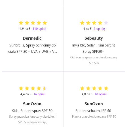
4,9 na 5
110 opinii
4 na 5
1 opinię
Dermedic
bebeauty
Sunbrella, Spray ochronny do 
Invisible, Solar Transparent 
ciała SPF 50 + UVA + UVB + VL 
Spray SPF50+  
+ IR  
Ochronny spray przeciwsłoneczny 
SPF50+
4,4 na 5
16 opinii
4,8 na 5
10 opinii
SunOzon
SunOzon
Kids, Sonnenspray SPF 50  
Sonnenschaum LSF 50  
Spray przeciwsłoneczny dla dzieci 
Pianka przeciwsłoneczna SPF 50
SPF 50 (nowa wersja)