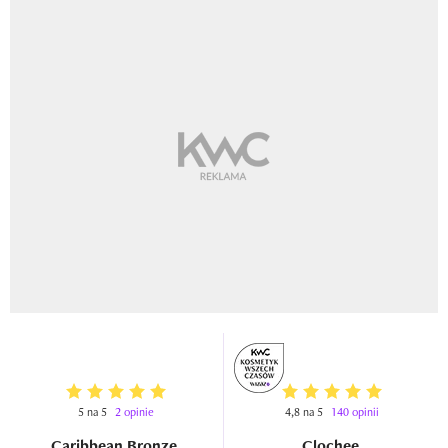
5 na 5
2 opinie
4,8 na 5
140 opinii
Caribbean Bronze
Clochee