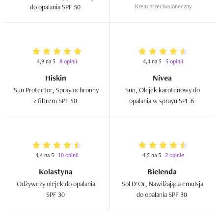
do opalania SPF 50  
Krem przeciwsłoneczny
4,9 na 5
8 opinii
4,4 na 5
5 opinii
Hiskin
Nivea
Sun Protector, Spray ochronny 
Sun, Olejek karotenowy do 
z filtrem SPF 50  
opalania w sprayu SPF 6  
4,4 na 5
10 opinii
4,5 na 5
2 opinie
Kolastyna
Bielenda
Odżywczy olejek do opalania 
Sol D'Or, Nawilżająca emulsja 
SPF 30  
do opalania SPF 30  