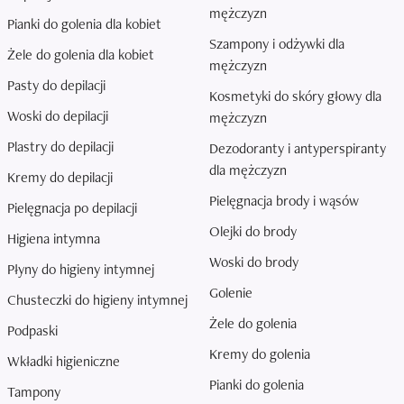
mężczyzn
Pianki do golenia dla kobiet
Szampony i odżywki dla
Żele do golenia dla kobiet
mężczyzn
Pasty do depilacji
Kosmetyki do skóry głowy dla
Woski do depilacji
mężczyzn
Plastry do depilacji
Dezodoranty i antyperspiranty
dla mężczyzn
Kremy do depilacji
Pielęgnacja brody i wąsów
Pielęgnacja po depilacji
Olejki do brody
Higiena intymna
Woski do brody
Płyny do higieny intymnej
Golenie
Chusteczki do higieny intymnej
Żele do golenia
Podpaski
Kremy do golenia
Wkładki higieniczne
Pianki do golenia
Tampony