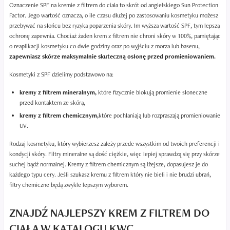
Oznaczenie SPF na kremie z filtrem do ciała to skrót od angielskiego Sun Protection
Factor. Jego wartość oznacza, o ile czasu dłużej po zastosowaniu kosmetyku możesz
przebywać na słońcu bez ryzyka poparzenia skóry. Im wyższa wartość SPF, tym lepszą
ochronę zapewnia. Chociaż żaden krem z filtrem nie chroni skóry w 100%, pamiętając
o reaplikacji kosmetyku co dwie godziny oraz po wyjściu z morza lub basenu,
zapewniasz skórze maksymalnie skuteczną osłonę przed promieniowaniem.
Kosmetyki z SPF dzielimy podstawowo na:
kremy z filtrem mineralnym,
które fizycznie blokują promienie słoneczne
przed kontaktem ze skórą,
kremy z filtrem chemicznym,
które pochłaniają lub rozpraszają promieniowanie
UV.
Rodzaj kosmetyku, który wybierzesz zależy przede wszystkim od twoich preferencji i
kondycji skóry. Filtry mineralne są dość ciężkie, więc lepiej sprawdzą się przy skórze
suchej bądź normalnej. Kremy z filtrem chemicznym są lżejsze, dopasujesz je do
każdego typu cery. Jeśli szukasz kremu z filtrem który nie bieli i nie brudzi ubrań,
filtry chemiczne będą zwykle lepszym wyborem.
ZNAJDŹ NAJLEPSZY KREM Z FILTREM DO
CIAŁA W KATALOGU KWC