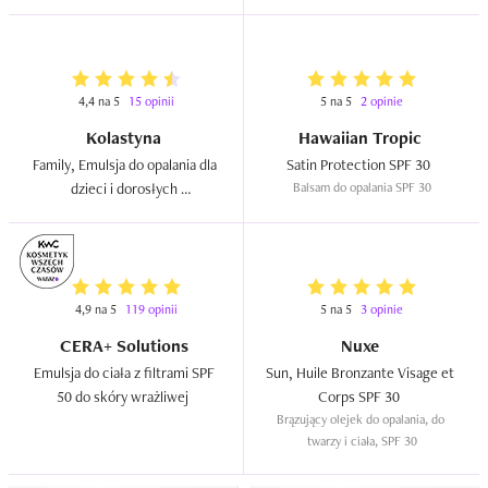
4,4 na 5
15 opinii
5 na 5
2 opinie
Kolastyna
Hawaiian Tropic
Family, Emulsja do opalania dla 
Satin Protection SPF 30  
dzieci i dorosłych 
Balsam do opalania SPF 30
wodoodporna SPF 30  
4,9 na 5
119 opinii
5 na 5
3 opinie
CERA+ Solutions
Nuxe
Emulsja do ciała z filtrami SPF 
Sun, Huile Bronzante Visage et 
50 do skóry wrażliwej  
Corps SPF 30  
Brązujący olejek do opalania, do 
twarzy i ciała, SPF 30