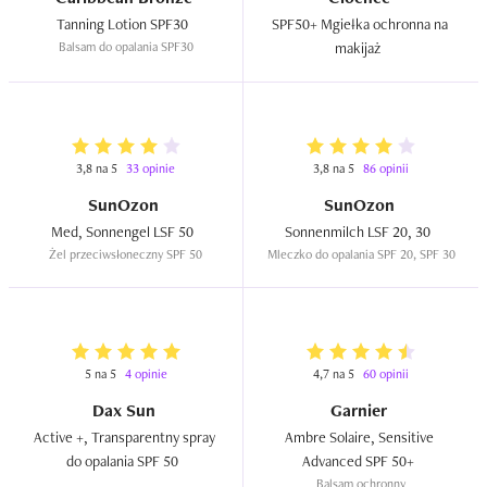
Tanning Lotion SPF30  
SPF50+ Mgiełka ochronna na 
Balsam do opalania SPF30
makijaż  
3,8 na 5
33 opinie
3,8 na 5
86 opinii
SunOzon
SunOzon
Med, Sonnengel LSF 50  
Sonnenmilch LSF 20, 30  
Żel przeciwsłoneczny SPF 50
Mleczko do opalania SPF 20, SPF 30
5 na 5
4 opinie
4,7 na 5
60 opinii
Dax Sun
Garnier
Active +, Transparentny spray 
Ambre Solaire, Sensitive 
do opalania SPF 50  
Advanced SPF 50+  
Balsam ochronny