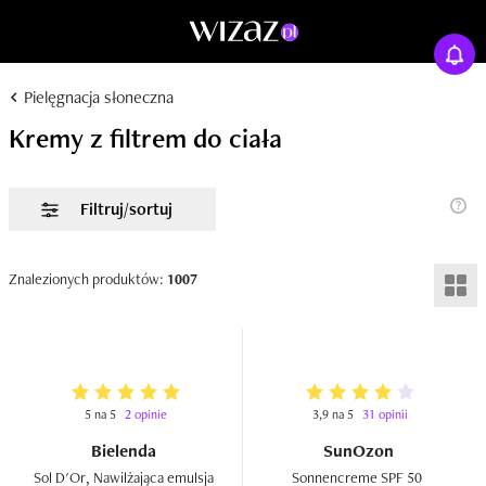
Pielęgnacja słoneczna
Kremy z filtrem do ciała
Filtruj/sortuj
Znalezionych produktów:
1007
5 na 5
2 opinie
3,9 na 5
31 opinii
Bielenda
SunOzon
Sol D'Or, Nawilżająca emulsja 
Sonnencreme SPF 50  