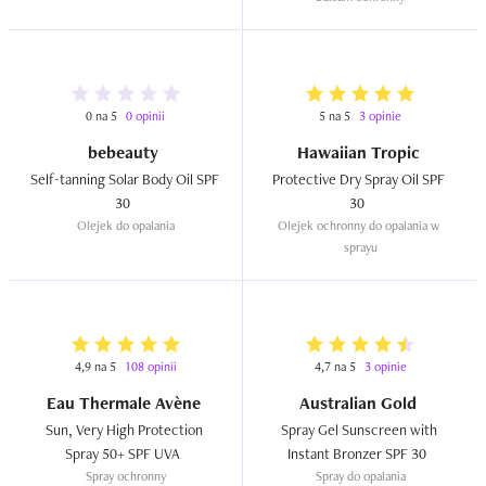
0 na 5
0 opinii
5 na 5
3 opinie
bebeauty
Hawaiian Tropic
Self-tanning Solar Body Oil SPF 
Protective Dry Spray Oil SPF 
30  
30  
Olejek do opalania
Olejek ochronny do opalania w 
sprayu
4,9 na 5
108 opinii
4,7 na 5
3 opinie
Eau Thermale Avène
Australian Gold
Sun, Very High Protection 
Spray Gel Sunscreen with 
Spray 50+ SPF UVA  
Instant Bronzer SPF 30  
Spray ochronny
Spray do opalania