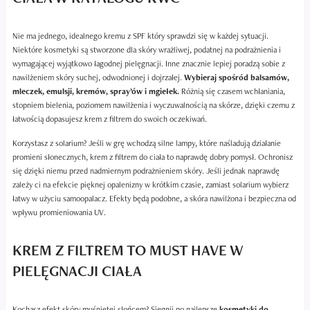
Nie ma jednego, idealnego kremu z SPF który sprawdzi się w każdej sytuacji.
Niektóre kosmetyki są stworzone dla skóry wrażliwej, podatnej na podrażnienia i
wymagającej wyjątkowo łagodnej pielęgnacji. Inne znacznie lepiej poradzą sobie z
nawilżeniem skóry suchej, odwodnionej i dojrzałej.
Wybieraj spośród balsamów,
mleczek, emulsji, kremów, spray’ów i mgiełek.
Różnią się czasem wchłaniania,
stopniem bielenia, poziomem nawilżenia i wyczuwalnością na skórze, dzięki czemu z
łatwością dopasujesz krem z filtrem do swoich oczekiwań.
Korzystasz z solarium? Jeśli w grę wchodzą silne lampy, które naśladują działanie
promieni słonecznych, krem z filtrem do ciała to naprawdę dobry pomysł. Ochronisz
się dzięki niemu przed nadmiernym podrażnieniem skóry. Jeśli jednak naprawdę
zależy ci na efekcie pięknej opalenizny w krótkim czasie, zamiast solarium wybierz
łatwy w użyciu samoopalacz. Efekty będą podobne, a skóra nawilżona i bezpieczna od
wpływu promieniowania UV.
KREM Z FILTREM TO MUST HAVE W
PIELĘGNACJI CIAŁA
Kochasz efekt skóry muśniętej słońcem? Sięgnij po najlepsze
kosmetyki do