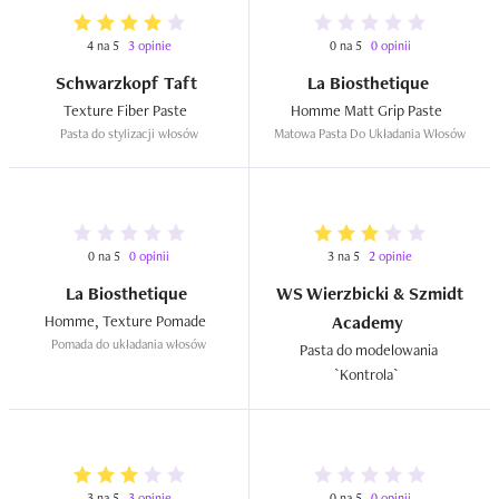
4 na 5
3 opinie
0 na 5
0 opinii
Schwarzkopf Taft
La Biosthetique
Texture Fiber Paste  
Homme Matt Grip Paste  
Pasta do stylizacji włosów
Matowa Pasta Do Układania Włosów
0 na 5
0 opinii
3 na 5
2 opinie
La Biosthetique
WS Wierzbicki & Szmidt
Homme, Texture Pomade  
Academy
Pomada do układania włosów
Pasta do modelowania 
`Kontrola`  
3 na 5
3 opinie
0 na 5
0 opinii