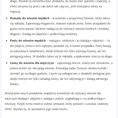
długo. Wystarczy niewielka ilość produktu, by skutecznie ujarzmić czuprynę, a
efekt utrzyma się przez cały dzień lub całą noc, jeśli stylizujesz włosy na
imprezę.
Pomady do włosów męskich
– kosmetyki o przyjemnej formule, które łatwo
się nakłada. Zapewniają eleganckie, matowe wykończenie, które przypadnie do
gustu wielu panom. Idealnie nadają się do stylizacji włosów krótkich i średniej
długości. Dodają im objętości i podkreślają strukturę.
Pasty do włosów męskich
– matujące, włókniste czy dodające objętości – ty
decydujesz, która z nich najlepiej sprawdzi się w twoim przypadku. Pasty bazują
na naturalnych składnikach, dzięki którym nie tylko stylizują fryzurę, ale też
pielęgnują włosy. W dodatku łatwo się je nakłada, a opakowanie starcza na długo.
Gumy do włosów dla mężczyzn
– zapewniają mocne, elastyczne utrwalenie, a
jednocześnie nie obciążają włosów. Pozwalają nadać fryzurze idealny kształt i
utrwalić go na długie godziny. Często są wzbogacone o składniki pielęgnacyjne,
dzięki którym nie tylko układają włosy, ale też odżywiają je i dodają zdrowego
blasku.
Wśród polecanych produktów znajdziesz kosmetyki do stylizacji włosów dla
mężczyzn dodające objętości, nadające połysk, wygładzające czy podkreślające
teksturę. Dzięki temu możesz wybrać preparat, który pozwoli ci uzyskać ulubiony
efekt. Wystarczy, że sprawdzisz jego właściwości.