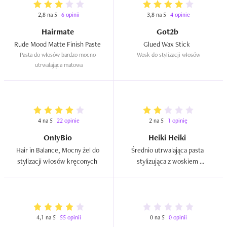
2,8 na 5
6 opinii
3,8 na 5
4 opinie
Hairmate
Got2b
Rude Mood Matte Finish Paste  
Glued Wax Stick  
Pasta do włosów bardzo mocno 
Wosk do stylizacji włosów
utrwalająca matowa
4 na 5
22 opinie
2 na 5
1 opinię
OnlyBio
Heiki Heiki
Hair in Balance, Mocny żel do 
Średnio utrwalająca pasta 
stylizacji włosów kręconych  
stylizująca z woskiem 
pszczelim i olejem z baobabu  
4,1 na 5
55 opinii
0 na 5
0 opinii