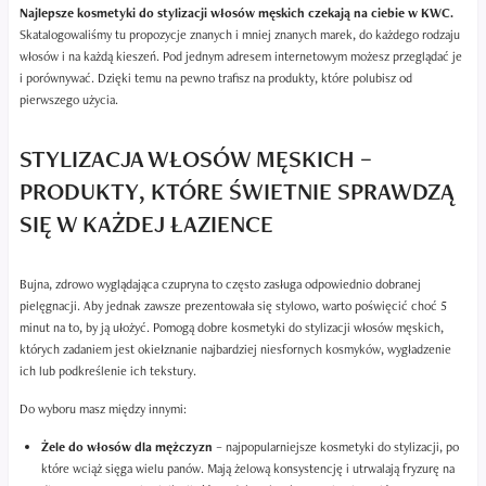
Najlepsze kosmetyki do stylizacji włosów męskich czekają na ciebie w KWC.
Skatalogowaliśmy tu propozycje znanych i mniej znanych marek, do każdego rodzaju
włosów i na każdą kieszeń. Pod jednym adresem internetowym możesz przeglądać je
i porównywać. Dzięki temu na pewno trafisz na produkty, które polubisz od
pierwszego użycia.
STYLIZACJA WŁOSÓW MĘSKICH –
PRODUKTY, KTÓRE ŚWIETNIE SPRAWDZĄ
SIĘ W KAŻDEJ ŁAZIENCE
Bujna, zdrowo wyglądająca czupryna to często zasługa odpowiednio dobranej
pielęgnacji. Aby jednak zawsze prezentowała się stylowo, warto poświęcić choć 5
minut na to, by ją ułożyć. Pomogą dobre kosmetyki do stylizacji włosów męskich,
których zadaniem jest okiełznanie najbardziej niesfornych kosmyków, wygładzenie
ich lub podkreślenie ich tekstury.
Do wyboru masz między innymi:
Żele do włosów dla mężczyzn
– najpopularniejsze kosmetyki do stylizacji, po
które wciąż sięga wielu panów. Mają żelową konsystencję i utrwalają fryzurę na