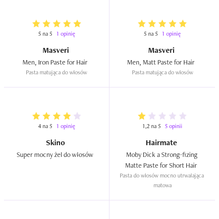
5 na 5
1 opinię
5 na 5
1 opinię
Masveri
Masveri
Men, Iron Paste for Hair  
Men, Matt Paste for Hair  
Pasta matująca do włosów
Pasta matująca do włosów
4 na 5
1 opinię
1,2 na 5
5 opinii
Skino
Hairmate
Super mocny żel do włosów  
Moby Dick a Strong-fizing 
Matte Paste for Short Hair  
Pasta do włosów mocno utrwalająca 
matowa