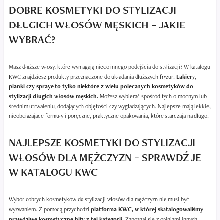
DOBRE KOSMETYKI DO STYLIZACJI
DŁUGICH WŁOSÓW MĘSKICH – JAKIE
WYBRAĆ?
Masz dłuższe włosy, które wymagają nieco innego podejścia do stylizacji? W katalogu
KWC znajdziesz produkty przeznaczone do układania dłuższych fryzur.
Lakiery,
pianki czy spraye to tylko niektóre z wielu polecanych kosmetyków do
stylizacji długich włosów męskich.
Możesz wybierać spośród tych o mocnym lub
średnim utrwaleniu, dodających objętości czy wygładzających. Najlepsze mają lekkie,
nieobciążające formuły i poręczne, praktyczne opakowania, które starczają na długo.
NAJLEPSZE KOSMETYKI DO STYLIZACJI
WŁOSÓW DLA MĘŻCZYZN – SPRAWDŹ JE
W KATALOGU KWC
Wybór dobrych kosmetyków do stylizacji włosów dla mężczyzn nie musi być
wyzwaniem. Z pomocą przychodzi
platforma KWC, w której skatalogowaliśmy
prawdziwe kosmetyczne hity z tej kategorii.
Zapoznaj się z opiniami innych