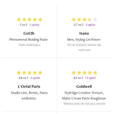
5 na 5
1 opinię
3,7 na 5
3 opinie
Got2b
Isana
Phenomenal Molding Paste  
Men, Styling Gel Power  
Pasta modelująca
Żel do stylizacji włosów dla 
mężczyzn
4,8 na 5
4 opinie
4,9 na 5
13 opinii
L'Oréal Paris
Goldwell
Studio Line, Remix, Pasta 
StyleSign Creative Texture, 
włóknista  
Matte Cream Paste Roughman  
Matowa pasta do stylizacji włosów