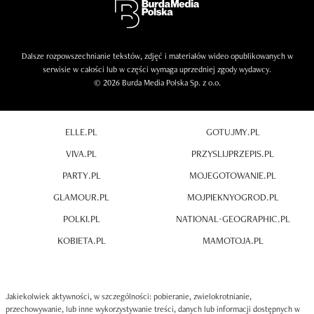
Dalsze rozpowszechnianie tekstów, zdjęć i materiałów wideo opublikowanych w
serwisie w całości lub w części wymaga uprzedniej zgody wydawcy.
© 2026 Burda Media Polska Sp. z o.o.
ELLE.PL
GOTUJMY.PL
VIVA.PL
PRZYSLIJPRZEPIS.PL
PARTY.PL
MOJEGOTOWANIE.PL
GLAMOUR.PL
MOJPIEKNYOGROD.PL
POLKI.PL
NATIONAL-GEOGRAPHIC.PL
KOBIETA.PL
MAMOTOJA.PL
Jakiekolwiek aktywności, w szczególności: pobieranie, zwielokrotnianie,
przechowywanie, lub inne wykorzystywanie treści, danych lub informacji dostępnych w