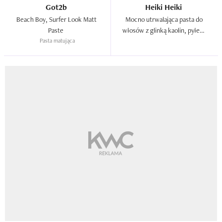
Got2b
Heiki Heiki
Beach Boy, Surfer Look Matt 
Mocno utrwalająca pasta do 
Paste  
włosów z glinką kaolin, pyłem 
Pasta matująca
marmurowym i masłem 
Shorea  