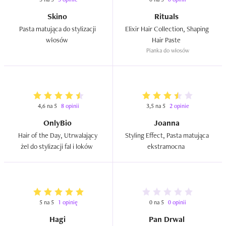
Skino
Rituals
Pasta matująca do stylizacji 
Elixir Hair Collection, Shaping 
włosów  
Hair Paste  
Pianka do włosów
4,6 na 5
8 opinii
3,5 na 5
2 opinie
OnlyBio
Joanna
Hair of the Day, Utrwalający 
Styling Effect, Pasta matująca 
żel do stylizacji fal i loków  
ekstramocna  
5 na 5
1 opinię
0 na 5
0 opinii
Hagi
Pan Drwal