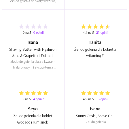
Żel do golenia do skóry wrażliwej
0 na 5
0 opinii
4,4 na 5
21 opinii
Isana
Tanita
Shaving Butter with Hyaluron 
Żel do golenia dla kobiet z 
Acid & Grapefruit Extract  
witaminą E  
Masło do golenia ciała z kwasem 
hialuronowym i ekstraktem z 
grejpfruta
5 na 5
4 opinie
4,9 na 5
13 opinii
Seyo
Isana
Żel do golenia dla kobiet 
Sunny Oasis, Shave Gel  
`Avocado i rumianek`  
Żel do golenia