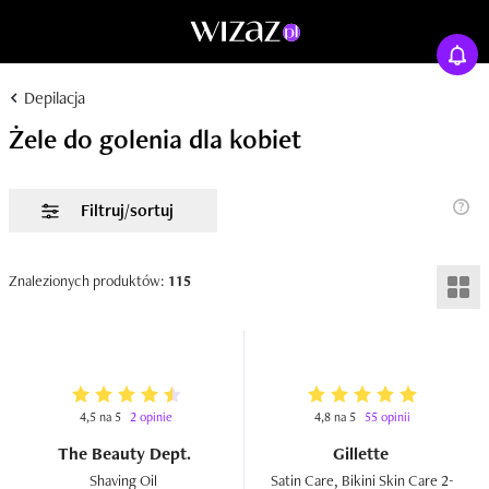
Depilacja
Żele do golenia dla kobiet
Filtruj/sortuj
Znalezionych produktów:
115
4,5 na 5
2 opinie
4,8 na 5
55 opinii
The Beauty Dept.
Gillette
Shaving Oil  
Satin Care, Bikini Skin Care 2-