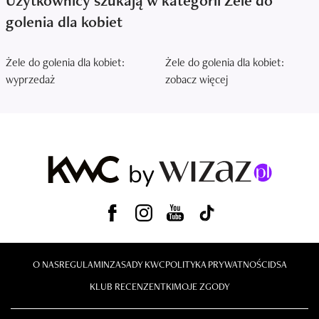
Użytkownicy szukają w kategorii Żele do
golenia dla kobiet
Żele do golenia dla kobiet:
Żele do golenia dla kobiet:
wyprzedaż
zobacz więcej
O NAS
REGULAMIN
ZASADY KWC
POLITYKA PRYWATNOŚCI
DSA
KLUB RECENZENTKI
MOJE ZGODY