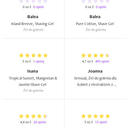
0 na 5
0 opinii
0 na 5
0 opinii
Balea
Balea
Island Breeze, Shaving Gel  
Pure Cotton, Shave Gel  
Żel do golenia
Żel do golenia
5 na 5
1 opinię
4,7 na 5
495 opinii
Isana
Joanna
Tropical Sunset, Mangostan & 
Sensual, Żel do golenia dla 
Jasmin Shave Gel  
kobiet z ekstraktem z 
Żel do golenia
miodowego melona  
4,4 na 5
24 opinie
5 na 5
15 opinii