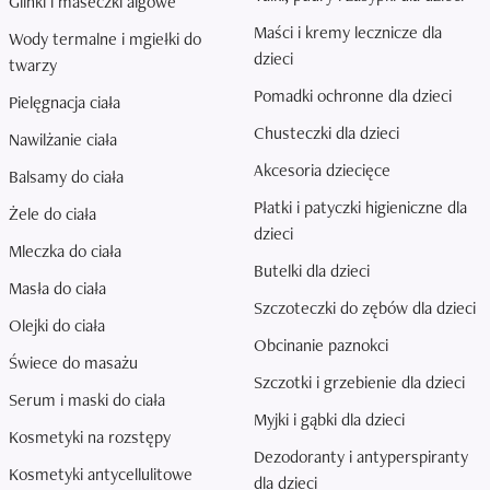
Glinki i maseczki algowe
Maści i kremy lecznicze dla
Wody termalne i mgiełki do
dzieci
twarzy
Pomadki ochronne dla dzieci
Pielęgnacja ciała
Chusteczki dla dzieci
Nawilżanie ciała
Akcesoria dziecięce
Balsamy do ciała
Płatki i patyczki higieniczne dla
Żele do ciała
dzieci
Mleczka do ciała
Butelki dla dzieci
Masła do ciała
Szczoteczki do zębów dla dzieci
Olejki do ciała
Obcinanie paznokci
Świece do masażu
Szczotki i grzebienie dla dzieci
Serum i maski do ciała
Myjki i gąbki dla dzieci
Kosmetyki na rozstępy
Dezodoranty i antyperspiranty
Kosmetyki antycellulitowe
dla dzieci