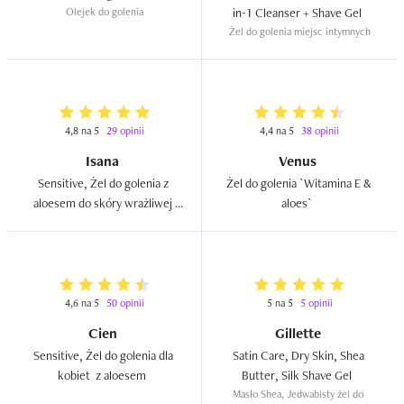
Olejek do golenia
in-1 Cleanser + Shave Gel  
Żel do golenia miejsc intymnych
4,8 na 5
29 opinii
4,4 na 5
38 opinii
Isana
Venus
Sensitive, Żel do golenia z 
Żel do golenia `Witamina E & 
aloesem do skóry wrażliwej 
aloes`  
(nowa wersja)  
4,6 na 5
50 opinii
5 na 5
5 opinii
Cien
Gillette
Sensitive, Żel do golenia dla 
Satin Care, Dry Skin, Shea 
kobiet  z aloesem  
Butter, Silk Shave Gel  
Masło Shea, Jedwabisty żel do 