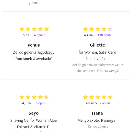
golenia
5 na 5
4 opinie
4,4 na 5
198 opinii
Venus
Gillette
Żel do golenia  łagodzący 
for Women, Satin Care 
`Rumianek & awokado`  
Sensitive Skin  
Żel do golenia do skóry wrażliwej, z 
aloesem i wit. E (stara wersja)
4,5 na 5
6 opinii
4,8 na 5
5 opinii
Seyo
Isana
Shaving Gel for Women Aloe 
Mango Exotic Rasiergel  
Extract & Vitamin E  
Żel do golenia