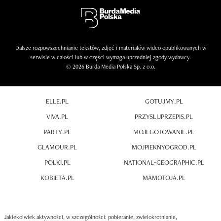
Dalsze rozpowszechnianie tekstów, zdjęć i materiałów wideo opublikowanych w
serwisie w całości lub w części wymaga uprzedniej zgody wydawcy.
© 2026 Burda Media Polska Sp. z o.o.
ELLE.PL
GOTUJMY.PL
VIVA.PL
PRZYSLIJPRZEPIS.PL
PARTY.PL
MOJEGOTOWANIE.PL
GLAMOUR.PL
MOJPIEKNYOGROD.PL
POLKI.PL
NATIONAL-GEOGRAPHIC.PL
KOBIETA.PL
MAMOTOJA.PL
Jakiekolwiek aktywności, w szczególności: pobieranie, zwielokrotnianie,