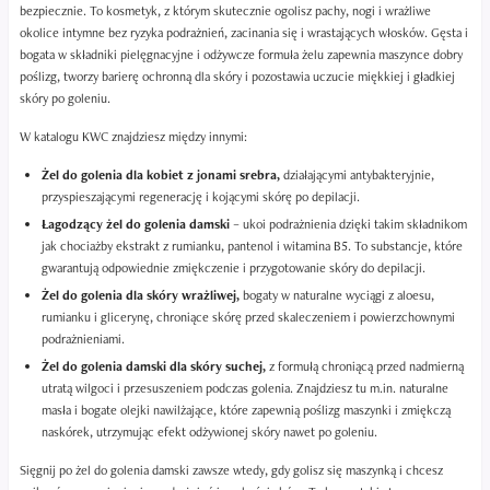
bezpiecznie. To kosmetyk, z którym skutecznie ogolisz pachy, nogi i wrażliwe
okolice intymne bez ryzyka podrażnień, zacinania się i wrastających włosków. Gęsta i
bogata w składniki pielęgnacyjne i odżywcze formuła żelu zapewnia maszynce dobry
poślizg, tworzy barierę ochronną dla skóry i pozostawia uczucie miękkiej i gładkiej
skóry po goleniu.
W katalogu KWC znajdziesz między innymi:
Żel do golenia dla kobiet z jonami srebra,
działającymi antybakteryjnie,
przyspieszającymi regenerację i kojącymi skórę po depilacji.
Łagodzący żel do golenia damski
– ukoi podrażnienia dzięki takim składnikom
jak chociażby ekstrakt z rumianku, pantenol i witamina B5. To substancje, które
gwarantują odpowiednie zmiękczenie i przygotowanie skóry do depilacji.
Żel do golenia dla skóry wrażliwej,
bogaty w naturalne wyciągi z aloesu,
rumianku i glicerynę, chroniące skórę przed skaleczeniem i powierzchownymi
podrażnieniami.
Żel do golenia damski dla skóry suchej,
z formułą chroniącą przed nadmierną
utratą wilgoci i przesuszeniem podczas golenia. Znajdziesz tu m.in. naturalne
masła i bogate olejki nawilżające, które zapewnią poślizg maszynki i zmiękczą
naskórek, utrzymując efekt odżywionej skóry nawet po goleniu.
Sięgnij po żel do golenia damski zawsze wtedy, gdy golisz się maszynką i chcesz