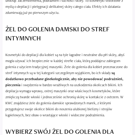
uniknąć zaczerwienienia, podrażnień i suchości skóry. To kosmetyki stworzone z
myślą o depilacji i pielęgnacji delikatnej skóry całego ciała. Efekty ich działania
zdumiewają już po pierwszym użyciu.
ŻEL DO GOLENIA DAMSKI DO STREF
INTYMNYCH
Kosmetyki do depilacji dla kobiet są na tyle łagodne i neutralne dla pH skóry, abyś
mogła używać ich bezpiecznie w każdej strefie ciała, którą poddajesz zabiegom
golenia z użyciem tradycyjnej maszynki. Żele do golenia dla kobiet przeznaczone do
stref intymnych są w tej kategorii szczególnym wyjątkiem, bo ich składy
są
dodatkowo przebadane ginekologicznie, aby nie powodować podrażnień,
pieczenia
i swędzenia w bardzo wrażliwych na uszkodzenia okolicach bikini. Ich
depilacja wymaga wprawy, ostrej maszynki oraz właściwych kosmetyków, które
zmiękczą twarde włoski i jednocześnie ochronią skórę w kontakcie z ostrzem. W
KWC znajdziesz żele do golenia damskie sprawdzonych marek, z którymi
przygotujesz swoje okolice bikini do noszenia ulubionej bielizny i strojów
kąpielowych, bez obaw o wrastające włoski i widoczne podrażnienia.
WYBIERZ SWÓJ ŻEL DO GOLENIA DLA