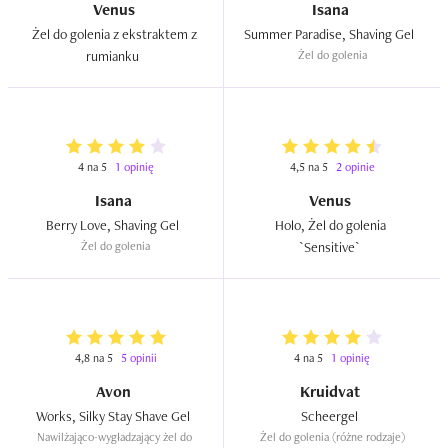
Venus
Isana
Żel do golenia z ekstraktem z 
Summer Paradise, Shaving Gel  
rumianku  
Żel do golenia
4 na 5
1 opinię
4,5 na 5
2 opinie
Isana
Venus
Berry Love, Shaving Gel  
Holo, Żel do golenia 
Żel do golenia
`Sensitive`  
4,8 na 5
5 opinii
4 na 5
1 opinię
Avon
Kruidvat
Works, Silky Stay Shave Gel  
Scheergel  
Nawilżająco-wygładzający żel do 
Żel do golenia (różne rodzaje)