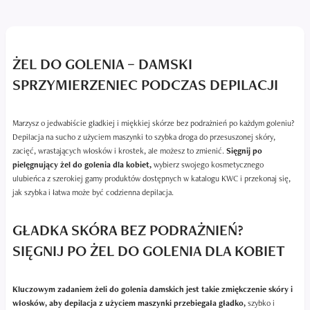
ŻEL DO GOLENIA – DAMSKI
SPRZYMIERZENIEC PODCZAS DEPILACJI
Marzysz o jedwabiście gładkiej i miękkiej skórze bez podrażnień po każdym goleniu?
Depilacja na sucho z użyciem maszynki to szybka droga do przesuszonej skóry,
zacięć, wrastających włosków i krostek, ale możesz to zmienić.
Sięgnij po
pielęgnujący żel do golenia dla kobiet,
wybierz swojego kosmetycznego
ulubieńca z szerokiej gamy produktów dostępnych w katalogu KWC i przekonaj się,
jak szybka i łatwa może być codzienna depilacja.
GŁADKA SKÓRA BEZ PODRAŻNIEŃ?
SIĘGNIJ PO ŻEL DO GOLENIA DLA KOBIET
Kluczowym zadaniem żeli do golenia damskich jest takie zmiękczenie skóry i
włosków, aby depilacja z użyciem maszynki przebiegała gładko,
szybko i