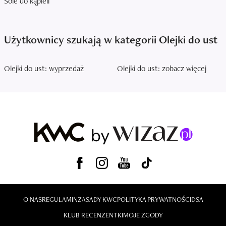
Sole do kąpieli
Użytkownicy szukają w kategorii Olejki do ust
Olejki do ust: wyprzedaż
Olejki do ust: zobacz więcej
O NAS
REGULAMIN
ZASADY KWC
POLITYKA PRYWATNOŚCI
DSA
KLUB RECENZENTKI
MOJE ZGODY