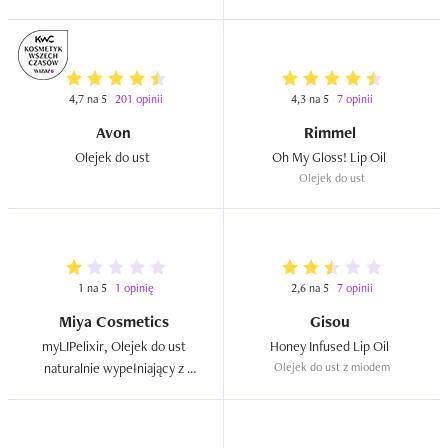
4,7 na 5
201 opinii
4,3 na 5
7 opinii
Avon
Rimmel
Olejek do ust  
Oh My Gloss! Lip Oil  
Olejek do ust
1 na 5
1 opinię
2,6 na 5
7 opinii
Miya Cosmetics
Gisou
myLIPelixir, Olejek do ust 
Honey Infused Lip Oil  
naturalnie wypełniający z 
Olejek do ust z miodem
tripeptydem (różne rodzaje)  