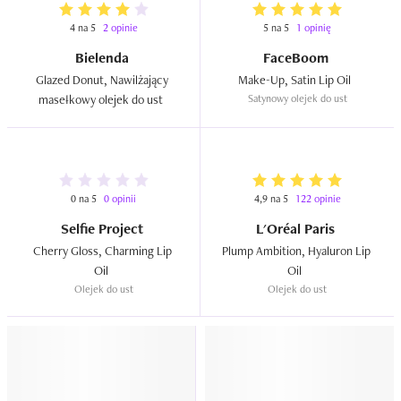
4 na 5
2 opinie
5 na 5
1 opinię
Bielenda
FaceBoom
Glazed Donut, Nawilżający 
Make-Up, Satin Lip Oil  
masełkowy olejek do ust  
Satynowy olejek do ust
0 na 5
0 opinii
4,9 na 5
122 opinie
Selfie Project
L'Oréal Paris
Cherry Gloss, Charming Lip 
Plump Ambition, Hyaluron Lip 
Oil  
Oil  
Olejek do ust
Olejek do ust