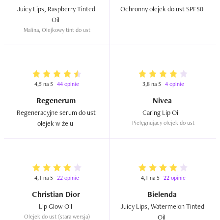
Juicy Lips, Raspberry Tinted 
Ochronny olejek do ust SPF50  
Oil  
Malina, Olejkowy tint do ust
4,5 na 5
44 opinie
3,8 na 5
4 opinie
Regenerum
Nivea
Regeneracyjne serum do ust 
Caring Lip Oil   
olejek w żelu  
Pielęgnujący olejek do ust
4,1 na 5
22 opinie
4,1 na 5
22 opinie
Christian Dior
Bielenda
Lip Glow Oil  
Juicy Lips, Watermelon Tinted 
Olejek do ust (stara wersja)
Oil  