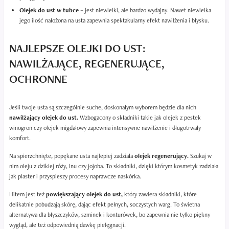
Olejek do ust w tubce
– jest niewielki, ale bardzo wydajny. Nawet niewielka
jego ilość nałożona na usta zapewnia spektakularny efekt nawilżenia i błysku.
NAJLEPSZE OLEJKI DO UST:
NAWILŻAJĄCE, REGENERUJĄCE,
OCHRONNE
Jeśli twoje usta są szczególnie suche, doskonałym wyborem będzie dla nich
nawilżający olejek do ust.
Wzbogacony o składniki takie jak olejek z pestek
winogron czy olejek migdałowy zapewnia intensywne nawilżenie i długotrwały
komfort.
Na spierzchnięte, popękane usta najlepiej zadziała
olejek regenerujący.
Szukaj w
nim oleju z dzikiej róży, lnu czy jojoba. To składniki, dzięki którym kosmetyk zadziała
jak plaster i przyspieszy procesy naprawcze naskórka.
Hitem jest też
powiększający olejek do ust,
który zawiera składniki, które
delikatnie pobudzają skórę, dając efekt pełnych, soczystych warg. To świetna
alternatywa dla błyszczyków, szminek i konturówek, bo zapewnia nie tylko piękny
wygląd, ale też odpowiednią dawkę pielęgnacji.