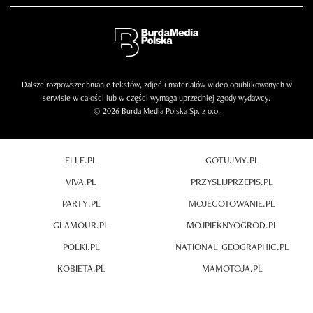
Dalsze rozpowszechnianie tekstów, zdjęć i materiałów wideo opublikowanych w
serwisie w całości lub w części wymaga uprzedniej zgody wydawcy.
© 2026 Burda Media Polska Sp. z o.o.
ELLE.PL
GOTUJMY.PL
VIVA.PL
PRZYSLIJPRZEPIS.PL
PARTY.PL
MOJEGOTOWANIE.PL
GLAMOUR.PL
MOJPIEKNYOGROD.PL
POLKI.PL
NATIONAL-GEOGRAPHIC.PL
KOBIETA.PL
MAMOTOJA.PL