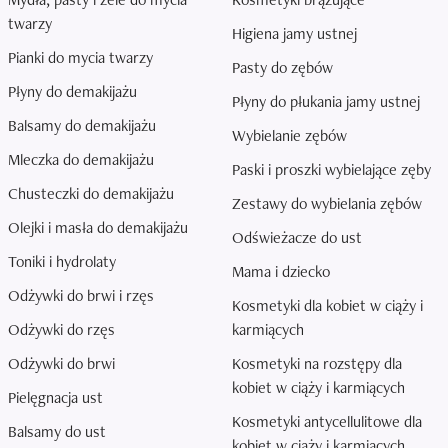
twarzy
Higiena jamy ustnej
Pianki do mycia twarzy
Pasty do zębów
Płyny do demakijażu
Płyny do płukania jamy ustnej
Balsamy do demakijażu
Wybielanie zębów
Mleczka do demakijażu
Paski i proszki wybielające zęby
Chusteczki do demakijażu
Zestawy do wybielania zębów
Olejki i masła do demakijażu
Odświeżacze do ust
Toniki i hydrolaty
Mama i dziecko
Odżywki do brwi i rzęs
Kosmetyki dla kobiet w ciąży i
Odżywki do rzęs
karmiących
Odżywki do brwi
Kosmetyki na rozstępy dla
kobiet w ciąży i karmiących
Pielęgnacja ust
Kosmetyki antycellulitowe dla
Balsamy do ust
kobiet w ciąży i karmiących