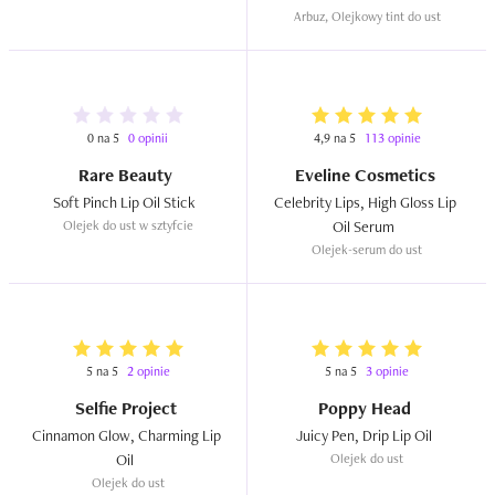
Arbuz, Olejkowy tint do ust
0 na 5
0 opinii
4,9 na 5
113 opinie
Rare Beauty
Eveline Cosmetics
Soft Pinch Lip Oil Stick  
Celebrity Lips, High Gloss Lip 
Olejek do ust w sztyfcie
Oil Serum  
Olejek-serum do ust
5 na 5
2 opinie
5 na 5
3 opinie
Selfie Project
Poppy Head
Cinnamon Glow, Charming Lip 
Juicy Pen, Drip Lip Oil  
Oil  
Olejek do ust
Olejek do ust