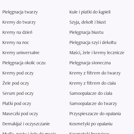
Pielęgnacja twarzy
Kule i płatki do kąpieli
Kremy do twarzy
Szyja, dekolt i biust
Kremy na dzień
Pielęgnacja biustu
Kremy na noc
Pielęgnacja szyi i dekoltu
Kremy uniwersalne
Maści, żele i kremy lecznicze
Pielęgnacja okolic oczu
Pielęgnacja słoneczna
Kremy pod oczy
Kremy z filtrem do twarzy
Żele pod oczy
Kremy z filtrem do ciała
Serum pod oczy
Samoopalacze do ciała
Płatki pod oczy
Samoopalacze do twarzy
Maseczki pod oczy
Przyspieszacze do opalania
Demakijaż i oczyszczanie
Kosmetyki po opalaniu
Mydła, pasty i żele do mycia
Kosmetyki brązujące