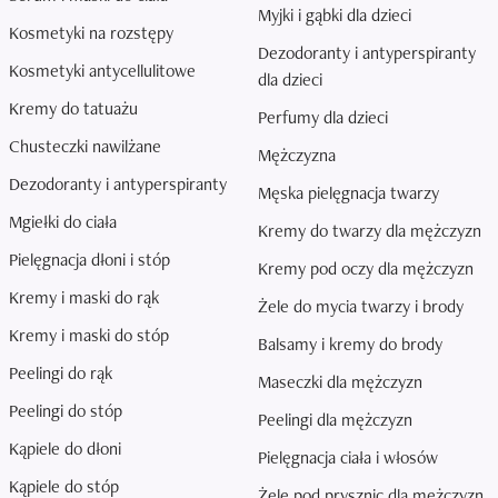
Myjki i gąbki dla dzieci
Kosmetyki na rozstępy
Dezodoranty i antyperspiranty
Kosmetyki antycellulitowe
dla dzieci
Kremy do tatuażu
Perfumy dla dzieci
Chusteczki nawilżane
Mężczyzna
Dezodoranty i antyperspiranty
Męska pielęgnacja twarzy
Mgiełki do ciała
Kremy do twarzy dla mężczyzn
Pielęgnacja dłoni i stóp
Kremy pod oczy dla mężczyzn
Kremy i maski do rąk
Żele do mycia twarzy i brody
Kremy i maski do stóp
Balsamy i kremy do brody
Peelingi do rąk
Maseczki dla mężczyzn
Peelingi do stóp
Peelingi dla mężczyzn
Kąpiele do dłoni
Pielęgnacja ciała i włosów
Kąpiele do stóp
Żele pod prysznic dla mężczyzn