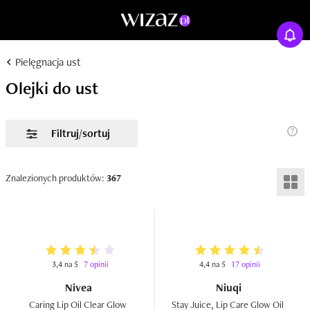
Pielęgnacja ust
Olejki do ust
Filtruj/sortuj
Znalezionych produktów:
367
3,4 na 5
7 opinii
4,4 na 5
17 opinii
Nivea
Niuqi
Caring Lip Oil Clear Glow  
Stay Juice, Lip Care Glow Oil  