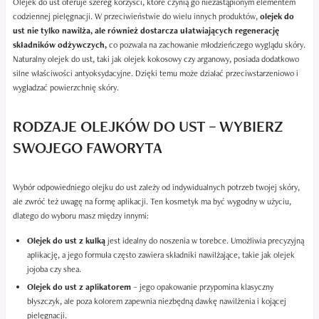
Olejek do ust oferuje szereg korzyści, które czynią go niezastąpionym elementem
codziennej pielęgnacji. W przeciwieństwie do wielu innych produktów,
olejek do
ust nie tylko nawilża, ale również dostarcza ułatwiających regenerację
składników odżywczych,
co pozwala na zachowanie młodzieńczego wyglądu skóry.
Naturalny olejek do ust, taki jak olejek kokosowy czy arganowy, posiada dodatkowo
silne właściwości antyoksydacyjne. Dzięki temu może działać przeciwstarzeniowo i
wygładzać powierzchnię skóry.
RODZAJE OLEJKÓW DO UST – WYBIERZ
SWOJEGO FAWORYTA
Wybór odpowiedniego olejku do ust zależy od indywidualnych potrzeb twojej skóry,
ale zwróć też uwagę na formę aplikacji. Ten kosmetyk ma być wygodny w użyciu,
dlatego do wyboru masz między innymi:
Olejek do ust z kulką
jest idealny do noszenia w torebce. Umożliwia precyzyjną
aplikację, a jego formuła często zawiera składniki nawilżające, takie jak olejek
jojoba czy shea.
Olejek do ust z aplikatorem
– jego opakowanie przypomina klasyczny
błyszczyk, ale poza kolorem zapewnia niezbędną dawkę nawilżenia i kojącej
pielęgnacji.