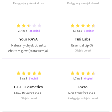
Pielęgnujący olejek do ust
Pielęgnujący olejek do ust
2,7 na 5
38 opinii
4,7 na 5
3 opinie
Your KAYA
Tuli Labs
Naturalny olejek do ust z 
Essential Lip Oil  
efektem glow (stara wersja)  
Olejek do ust
5 na 5
5 opinii
4,7 na 5
6 opinii
E.L.F. Cosmetics
Lovro
Glow Reviver Lip Oil  
Non-transfer Lip Oil  
Olejek do ust
Zastygający olejek do ust