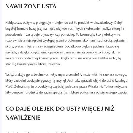
NAWILŻONE USTA
Nabłyszcza, odżywia, pielęgnuje – olejek do ust to produkt wielozadaniowy. Dzięki
bogatej formule bazującej na mocy olejków roślinnych skutecznie nawilża skórę i z
powodzeniem zastępuje błyszczyk czy pomadkę. To kosmetyk, który efektywnie
rozprawi się z najczęściej występującymi problemami skórnymi: suchością, pękaniem
skóry, pierzchnięciem czy ściągnięciem. Dodatkowo pięknie pachnie, łatwo się
nakłada, a dzięki poręcznemu opakowaniu mieści się zarówno w torebce, jak i w
kieszeni czy podróżnej kosmetyczce. Dzięki temu ma wszystkie zadatki na to, by
stać się kosmetykiem, który uzależnia.
Wciąż brakuje go w twoim kosmetycznym arsenale? A może właśnie szukasz nowego,
który uzupełni twoją pielęgnacyjną rutynę? Jeśli tak, sprawdź olejki do ust w katalogu
KWC. Zebraliśmy tu produkty najczęściej polecane przez Wizażanki. To kosmetyczne
hity cenowe i produkty do zadań specjalnych, które pokochasz od pierwszego użycia.
CO DAJE OLEJEK DO UST? WIĘCEJ NIŻ
NAWILŻENIE