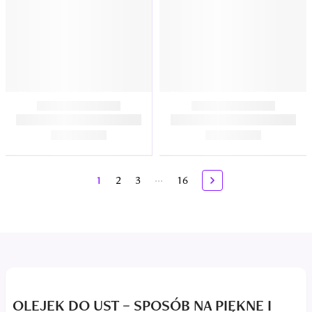
...
1
2
3
16
OLEJEK DO UST – SPOSÓB NA PIĘKNE I