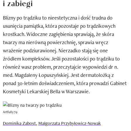
i zabiegi
Newsletter
Blizny po trądziku to nieestetyczna i dość trudna do
Wizaz Summer Influ School
usunięcia pamiątka, która pozostaje po trądzikowych
Mój profil / Zarejestruj się
krostkach. Widoczne zagłębienia sprawiają, że skóra
twarzy ma nierówną powierzchnię, sprawia wręcz
wrażenie podziurawionej. Nierzadko stają się one
źródłem kompleksów. Jeśli pozostałości po trądziku to
również wasz problem, przeczytajcie wypowiedzi dr n.
med. Magdaleny Łopuszyńskiej. Jest dermatolożką z
ponad 30-letnim doświadczeniem, która prowadzi Gabinet
Kosmetyki Lekarskiej Bella w Warszawie.
Artfully79
Dominika Zabost
,
Małgorzata Przybyłowicz-Nowak