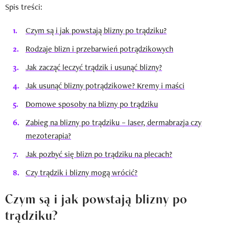
Spis treści:
Czym są i jak powstają blizny po trądziku?
Rodzaje blizn i przebarwień potrądzikowych
Jak zacząć leczyć trądzik i usunąć blizny?
Jak usunąć blizny potrądzikowe? Kremy i maści
Domowe sposoby na blizny po trądziku
Zabieg na blizny po trądziku – laser, dermabrazja czy
mezoterapia?
Jak pozbyć się blizn po trądziku na plecach?
Czy trądzik i blizny mogą wrócić?
Czym są i jak powstają blizny po
trądziku?