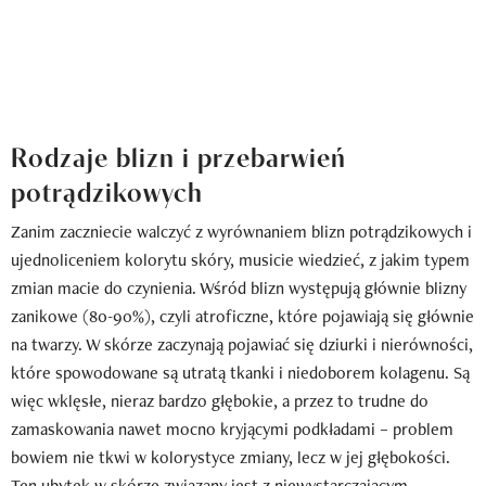
Rodzaje blizn i przebarwień
potrądzikowych
Zanim zaczniecie walczyć z wyrównaniem blizn potrądzikowych i
ujednoliceniem kolorytu skóry, musicie wiedzieć, z jakim typem
zmian macie do czynienia. Wśród blizn występują głównie blizny
zanikowe (80-90%), czyli atroficzne, które pojawiają się głównie
na twarzy. W skórze zaczynają pojawiać się dziurki i nierówności,
które spowodowane są utratą tkanki i niedoborem kolagenu. Są
więc wklęsłe, nieraz bardzo głębokie, a przez to trudne do
zamaskowania nawet mocno kryjącymi podkładami – problem
bowiem nie tkwi w kolorystyce zmiany, lecz w jej głębokości.
Ten ubytek w skórze związany jest z niewystarczającym