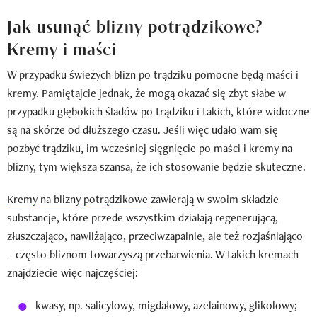
Jak usunąć blizny potrądzikowe?
Kremy i maści
W przypadku świeżych blizn po trądziku pomocne będą maści i
kremy. Pamiętajcie jednak, że mogą okazać się zbyt słabe w
przypadku głębokich śladów po trądziku i takich, które widoczne
są na skórze od dłuższego czasu. Jeśli więc udało wam się
pozbyć trądziku, im wcześniej sięgnięcie po maści i kremy na
blizny, tym większa szansa, że ich stosowanie będzie skuteczne.
Kremy na blizny potrądzikowe
zawierają w swoim składzie
substancje, które przede wszystkim działają regenerującą,
złuszczająco, nawilżająco, przeciwzapalnie, ale też rozjaśniająco
– często bliznom towarzyszą przebarwienia. W takich kremach
znajdziecie więc najczęściej:
kwasy, np. salicylowy, migdałowy, azelainowy, glikolowy;