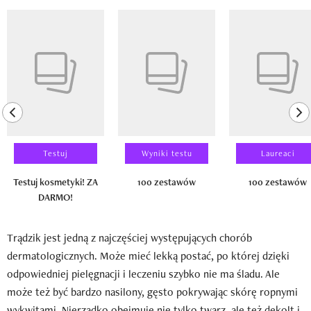
Pokazywanie elementu 1 z 14
previous element
ne
Testuj
Wyniki testu
Laureaci
Testuj kosmetyki! ZA
100 zestawów
100 zestawów
DARMO!
Trądzik jest jedną z najczęściej występujących chorób
dermatologicznych. Może mieć lekką postać, po której dzięki
odpowiedniej pielęgnacji i leczeniu szybko nie ma śladu. Ale
może też być bardzo nasilony, gęsto pokrywając skórę ropnymi
wykwitami. Nierzadko obejmuje nie tylko twarz, ale też dekolt i