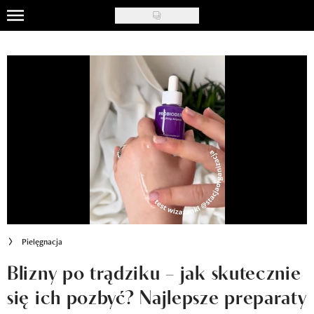
Skip
to
Uroda
main
content
Moda
Ślub i wesele
Styl życia
Nasze akcje
Inspiracje
Recenzje kosmetyków
Pielęgnacja
Klub Recenzentki
Blizny po trądziku – jak skutecznie
się ich pozbyć? Najlepsze preparaty
Newsy