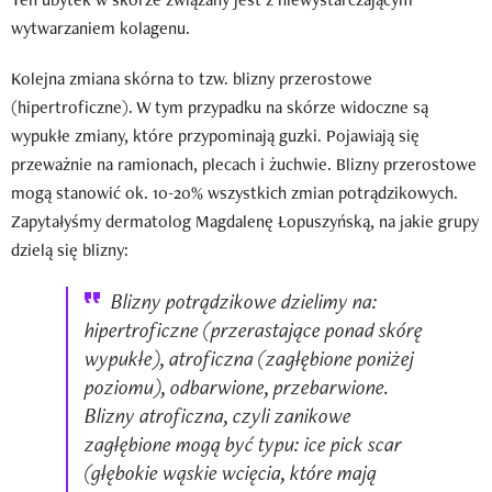
wytwarzaniem kolagenu.
Kolejna zmiana skórna to tzw. blizny przerostowe
(hipertroficzne). W tym przypadku na skórze widoczne są
wypukłe zmiany, które przypominają guzki. Pojawiają się
przeważnie na ramionach, plecach i żuchwie. Blizny przerostowe
mogą stanowić ok. 10-20% wszystkich zmian potrądzikowych.
Zapytałyśmy dermatolog Magdalenę Łopuszyńską, na jakie grupy
dzielą się blizny:
Blizny potrądzikowe dzielimy na:
hipertroficzne (przerastające ponad skórę
wypukłe), atroficzna (zagłębione poniżej
poziomu), odbarwione, przebarwione.
Blizny atroficzna, czyli zanikowe
zagłębione mogą być typu: ice pick scar
(głębokie wąskie wcięcia, które mają