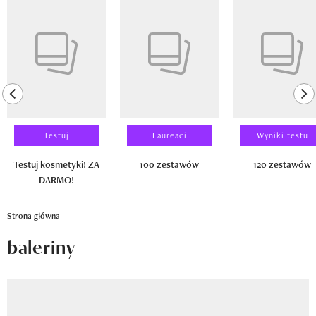
Newsletter
Pokazywanie elementu 1 z 14
Wizaz Summer Influ School
Mój profil / Zarejestruj się
previous element
ne
Testuj
Laureaci
Wyniki testu
Testuj kosmetyki! ZA
100 zestawów
120 zestawów
DARMO!
Strona główna
baleriny