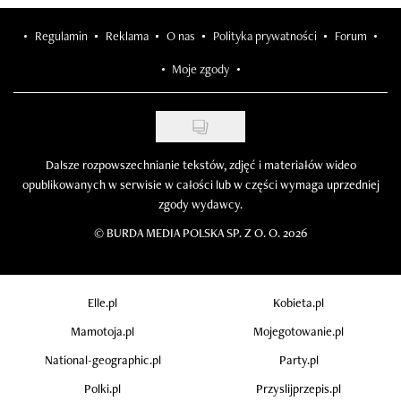
Regulamin
Reklama
O nas
Polityka prywatności
Forum
Moje zgody
Dalsze rozpowszechnianie tekstów, zdjęć i materiałów wideo
opublikowanych w serwisie w całości lub w części wymaga uprzedniej
zgody wydawcy.
©
BURDA MEDIA POLSKA SP. Z O. O. 2026
Elle.pl
Kobieta.pl
Mamotoja.pl
Mojegotowanie.pl
National-geographic.pl
Party.pl
Polki.pl
Przyslijprzepis.pl