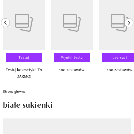
Newsletter
Pokazywanie elementu 1 z 14
Wizaz Summer Influ School
previous element
ne
Mój profil / Zarejestruj się
Testuj
Wyniki testu
Laureaci
Testuj kosmetyki! ZA
100 zestawów
100 zestawów
DARMO!
Strona główna
białe sukienki