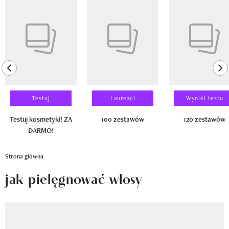
Newsletter
Pokazywanie elementu 1 z 14
Wizaz Summer Influ School
Mój profil / Zarejestruj się
previous element
ne
Testuj
Laureaci
Wyniki testu
Testuj kosmetyki! ZA
100 zestawów
120 zestawów
DARMO!
Strona główna
jak pielęgnować włosy