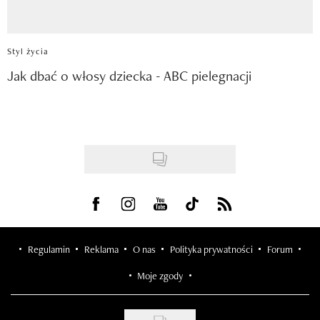
Styl życia
Jak dbać o włosy dziecka - ABC pielegnacji
Visit us on Facebook
Visit us on Instagram
Visit us on Youtube
Visit us on Tiktok
Visit us on Rss
Regulamin
Reklama
O nas
Polityka prywatności
Forum
Moje zgody