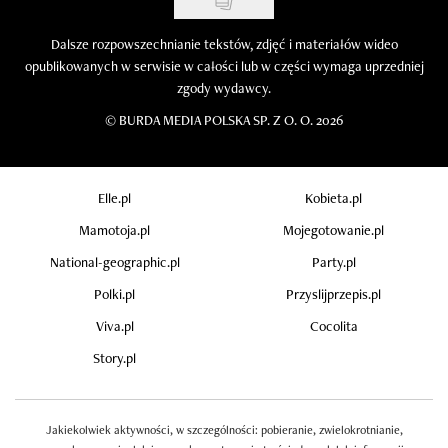
Dalsze rozpowszechnianie tekstów, zdjęć i materiałów wideo
opublikowanych w serwisie w całości lub w części wymaga uprzedniej
zgody wydawcy.
©
BURDA MEDIA POLSKA SP. Z O. O. 2026
Elle.pl
Kobieta.pl
Mamotoja.pl
Mojegotowanie.pl
National-geographic.pl
Party.pl
Polki.pl
Przyslijprzepis.pl
Viva.pl
Cocolita
Story.pl
Jakiekolwiek aktywności, w szczególności: pobieranie, zwielokrotnianie,