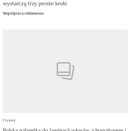
wystarczą trzy proste kroki
Współpraca reklamowa
Fryzury
Polska galaretka do laminacji włosów z bursztynem i