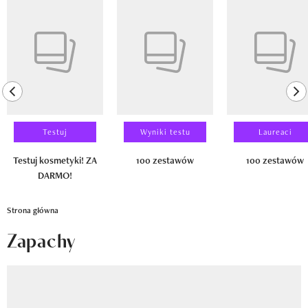
Newsletter
Pokazywanie elementu 1 z 14
Wizaz Summer Influ School
Mój profil / Zarejestruj się
previous element
ne
Testuj
Wyniki testu
Laureaci
Testuj kosmetyki! ZA
100 zestawów
100 zestawów
DARMO!
Strona główna
Zapachy