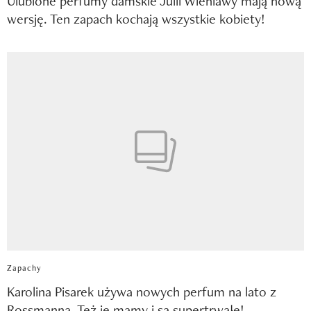
Ulubione perfumy damskie Julii Wieniawy mają nową
wersję. Ten zapach kochają wszystkie kobiety!
Zapachy
Karolina Pisarek używa nowych perfum na lato z
Rossmanna. Też je mamy i są supertrwałe!