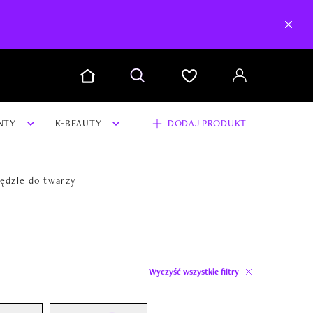
NTY
K-BEAUTY
DODAJ PRODUKT
ędzle do twarzy
Wyczyść wszystkie filtry