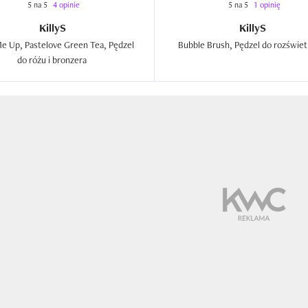
5 na 5
4 opinie
5 na 5
1 opinię
KillyS
KillyS
 Up, Pastelove Green Tea, Pędzel 
do różu i bronzera  