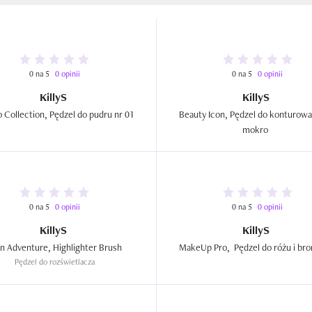
0 na 5
0 opinii
0 na 5
0 opinii
KillyS
KillyS
Bamboo Collection, Pędzel do pudru nr 01  
Beauty Icon, Pędzel do konturowan
mokro  
0 na 5
0 opinii
0 na 5
0 opinii
KillyS
KillyS
Japan Adventure, Highlighter Brush  
Pędzel do rozświetlacza