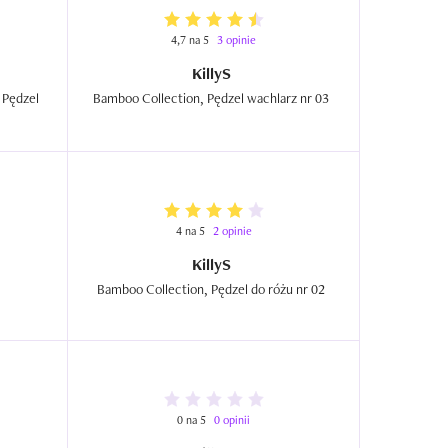
4,7 na 5
3 opinie
KillyS
Pędzel 
Bamboo Collection, Pędzel wachlarz nr 03  
4 na 5
2 opinie
KillyS
Bamboo Collection, Pędzel do różu nr 02  
0 na 5
0 opinii