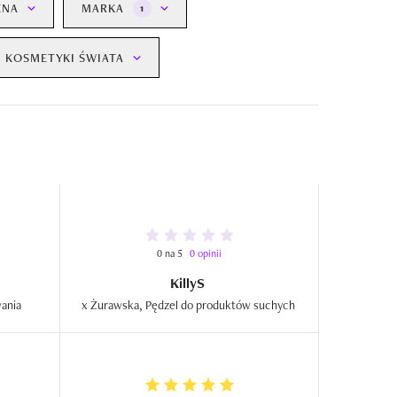
ENA
MARKA
1
KOSMETYKI ŚWIATA
0 na 5
0 opinii
KillyS
MakeUp Pro, Pędzel do konturowania  
 x Żurawska, Pędzel do produktów suchych  