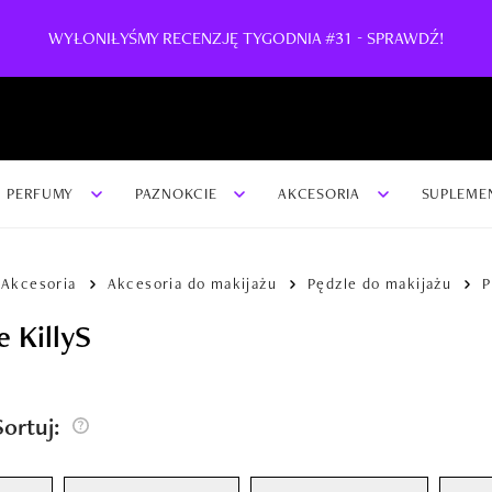
WYŁONIŁYŚMY RECENZJĘ TYGODNIA #31 - SPRAWDŹ!
PERFUMY
PAZNOKCIE
AKCESORIA
SUPLEME
Akcesoria
Akcesoria do makijażu
Pędzle do makijażu
P
e KillyS
/Sortuj: