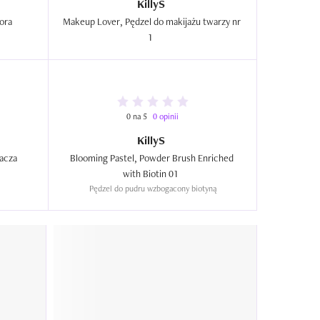
KillyS
Mocha Touch, Pędzel do korektora  
Makeup Lover, Pędzel do makijażu twarzy nr 
1  
0 na 5
0 opinii
KillyS
MakeUp Pro, Pędzel do rozświetlacza  
Blooming Pastel, Powder Brush Enriched 
with Biotin 01  
Pędzel do pudru wzbogacony biotyną