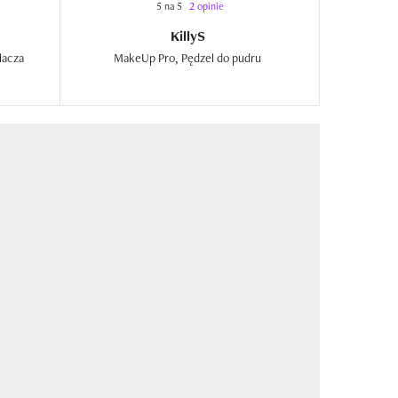
5 na 5
2 opinie
KillyS
Bubble Brush, Pędzel do rozświetlacza  
MakeUp Pro, Pędzel do pudru  