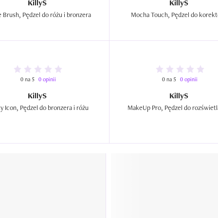
KillyS
KillyS
Bubble Brush, Pędzel do różu i bronzera  
0 na 5
0 opinii
0 na 5
0 opinii
KillyS
KillyS
Beauty Icon, Pędzel do bronzera i różu  