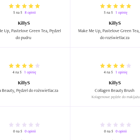
5 na 5
8 opinii
5 na 5
1 opinię
KillyS
KillyS
 Up, Pastelove Green Tea, Pędzel 
Make Me Up, Pastelove Green Tea, 
do pudru  
do rozświetlacza  
4 na 5
1 opinię
4 na 5
1 opinię
KillyS
KillyS
Sakura Beauty, Pędzel do rożswietlacza  
Collagen Beauty Brush  
Kolagenowe pędzle do makijażu
0 na 5
0 opinii
0 na 5
0 opinii