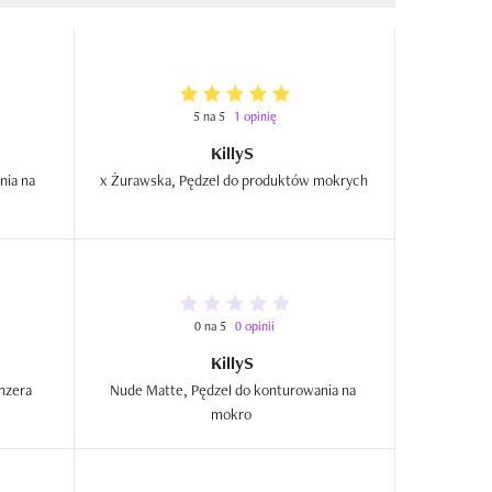
5 na 5
1 opinię
KillyS
ia na 
 x Żurawska, Pędzel do produktów mokrych  
0 na 5
0 opinii
KillyS
MakeUp Pro,  Pędzel do różu i bronzera  
Nude Matte, Pędzel do konturowania na 
mokro  