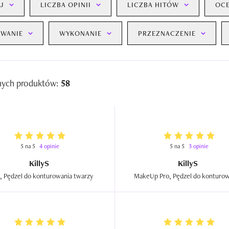
J
LICZBA OPINII
LICZBA HITÓW
OC
WANIE
WYKONANIE
PRZEZNACZENIE
nych produktów:
58
5 na 5
4 opinie
5 na 5
3 opinie
KillyS
KillyS
Ritual, Pędzel do konturowania twarzy  