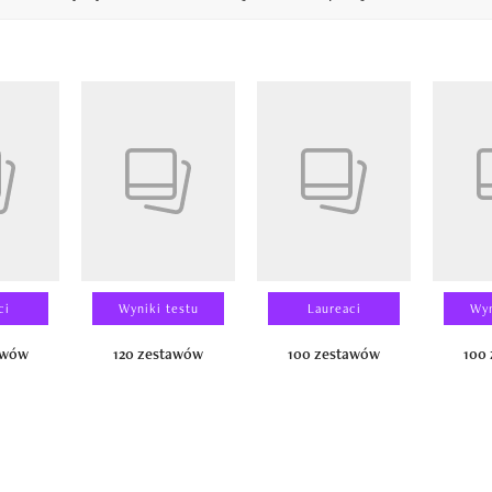
14
ci
Wyniki testu
Laureaci
Wyn
awów
120 zestawów
100 zestawów
100