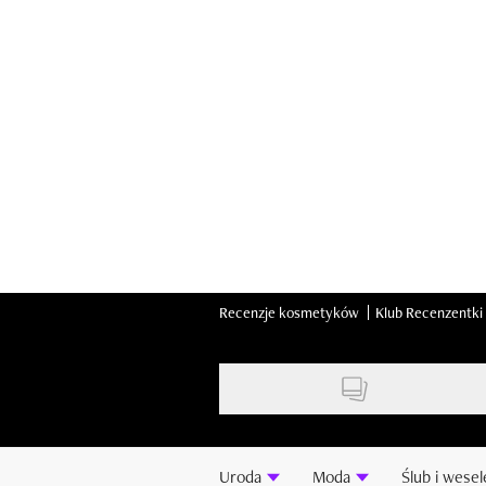
Skip
to
main
content
Recenzje kosmetyków
Klub Recenzentki
Uroda
Moda
Ślub i wesel