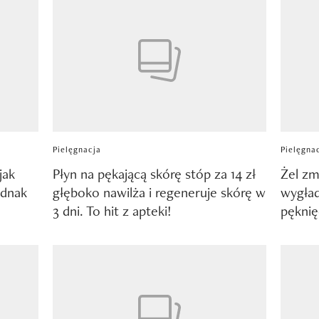
Pielęgnacja
Pielęgna
jak
Płyn na pękającą skórę stóp za 14 zł
Żel zm
ednak
głęboko nawilża i regeneruje skórę w
wygład
3 dni. To hit z apteki!
pękni