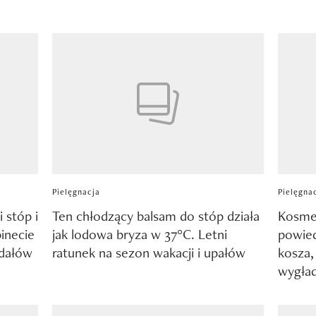
Pielęgnacja
Pielęgna
 stóp i
Ten chłodzący balsam do stóp działa
Kosmet
binecie
jak lodowa bryza w 37°C. Letni
powied
ndałów
ratunek na sezon wakacji i upałów
kosza,
wygład