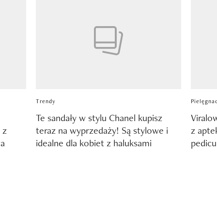
Trendy
Pielęgna
Te sandały w stylu Chanel kupisz
Viralo
 z
teraz na wyprzedaży! Są stylowe i
z aptek
wa
idealne dla kobiet z haluksami
pedicu