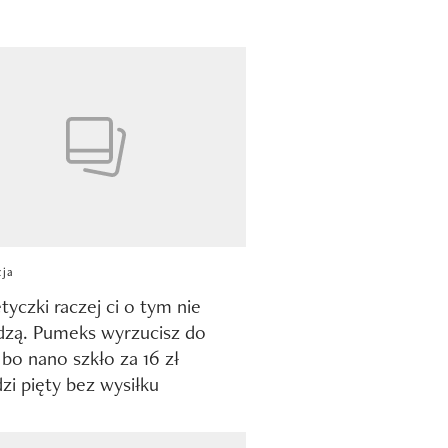
cja
yczki raczej ci o tym nie
zą. Pumeks wyrzucisz do
 bo nano szkło za 16 zł
zi pięty bez wysiłku