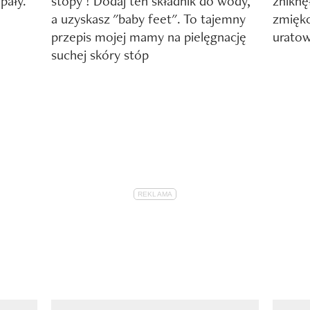
pały.
stopy ! Dodaj ten składnik do wody,
zniknę
a uzyskasz "baby feet". To tajemny
zmięk
przepis mojej mamy na pielęgnację
uratow
suchej skóry stóp