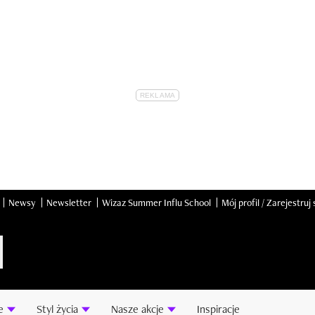
Newsy
Newsletter
Wizaz Summer Influ School
Mój profil / Zarejestruj 
e
Styl życia
Nasze akcje
Inspiracje