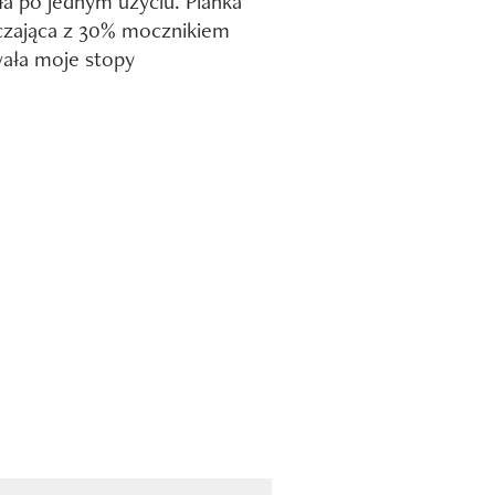
ła po jednym użyciu. Pianka
czająca z 30% mocznikiem
ała moje stopy