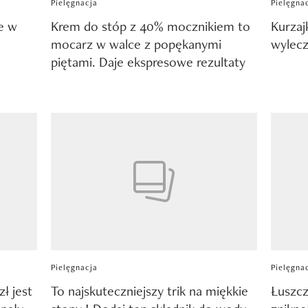
Pielęgnacja
Pielęgna
e w
Krem do stóp z 40% mocznikiem to
Kurzajk
mocarz w walce z popękanymi
wylecz
piętami. Daje ekspresowe rezultaty
Pielęgnacja
Pielęgna
ł jest
To najskuteczniejszy trik na miękkie
Łuszcz