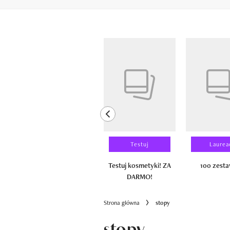
Pokazywanie elementów od 1 do 6 z 
previous element
Wyniki testu
Testuj
Laurea
100 zestawów
Testuj kosmetyki! ZA
100 zest
DARMO!
Strona główna
stopy
stopy