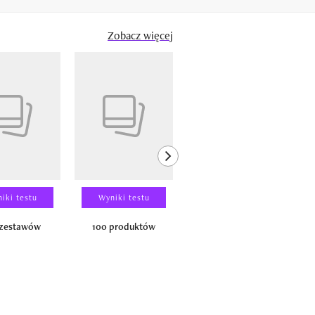
Zobacz więcej
next element
iki testu
Wyniki testu
Wyniki testu
 zestawów
100 produktów
150 zestawów