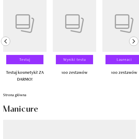
Newsletter
Pokazywanie elementu 1 z 14
Wizaz Summer Influ School
Mój profil / Zarejestruj się
previous element
ne
Testuj
Wyniki testu
Laureaci
Testuj kosmetyki! ZA
100 zestawów
100 zestawów
DARMO!
Strona główna
Manicure