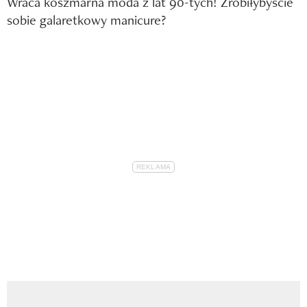
Wraca koszmarna moda z lat 90-tych! Zrobiłybyście
sobie galaretkowy manicure?