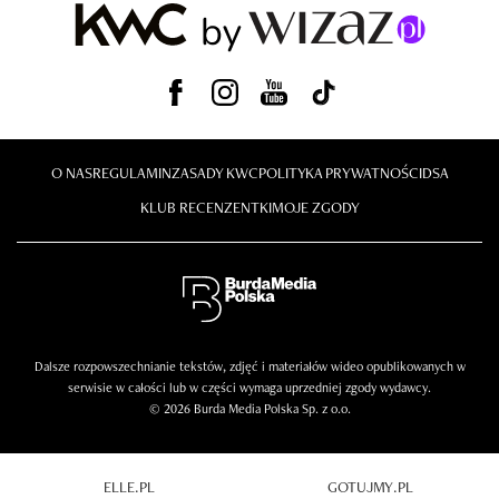
O NAS
REGULAMIN
ZASADY KWC
POLITYKA PRYWATNOŚCI
DSA
KLUB RECENZENTKI
MOJE ZGODY
Dalsze rozpowszechnianie tekstów, zdjęć i materiałów wideo opublikowanych w
serwisie w całości lub w części wymaga uprzedniej zgody wydawcy.
© 2026 Burda Media Polska Sp. z o.o.
ELLE.PL
GOTUJMY.PL