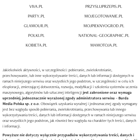
VIVA.PL
PRZYSLIJPRZEPIS.PL
PARTY.PL
MOJEGOTOWANIE.PL
GLAMOUR.PL
MOJPIEKNYOGROD.PL
POLKI.PL
NATIONAL-GEOGRAPHIC.PL
KOBIETA.PL
MAMOTOJA.PL
Jakiekolwiek aktywności, w szczególności: pobieranie, zwielokrotnianie,
przechowywanie, lub inne wykorzystywanie treści, danych lub informacji dostępnych w
ramach niniejszego serwisu oraz wszystkich jego podstron, w szczególności w celu ich
eksploracji, zmierzającej dotworzenia, rozwoju, modyfikacji i szkolenia systemów uczenia
maszynowego, algorytmów lub sztucznej inteligencji
jest zabronione oraz wymaga
uprzedniej, jednoznacznie wyrażonej zgody administratora serwisu – Burda
Media Polska sp. z o.o
. Obowiązek uzyskania wyraźnej i jednoznacznej zgody wymagany
jest bez względu sposób pobierania, zwielokrotniania, przechowywania lub innego
wykorzystywania treści, danych lub informacji dostępnych w ramach niniejszego serwisu
oraz wszystkich jego podstron, jak również bez względu na charakter tych treści, danych
i informacji.
Powyższe nie dotyczy wyłącznie przypadków wykorzystywania treści, danych i