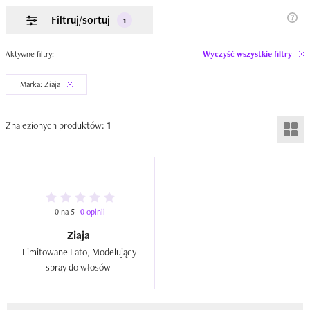
Filtruj/sortuj
1
Aktywne filtry:
Wyczyść wszystkie filtry
Marka: Ziaja
Znalezionych produktów:
1
0 na 5
0 opinii
Ziaja
Limitowane Lato, Modelujący 
spray do włosów  