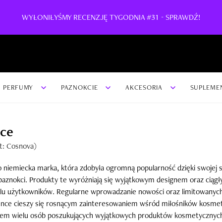
WYŁONIŁYŚMY RECENZJĘ TYGODNIA #31 - SPRAWDŹ!
PERFUMY
PAZNOKCIE
AKCESORIA
SUPLEME
ce
t: Cosnova)
 niemiecka marka, która zdobyła ogromną popularność dzięki swojej s
 paznokci. Produkty te wyróżniają się wyjątkowym designem oraz ciągł
u użytkowników. Regularne wprowadzanie nowości oraz limitowanych 
nce cieszy się rosnącym zainteresowaniem wśród miłośników kosmetyk
ńcem wielu osób poszukujących wyjątkowych produktów kosmetycznyc