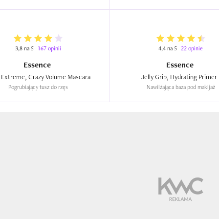
3,8 na 5
167 opinii
4,4 na 5
22 opinie
Essence
Essence
I Love Extreme, Crazy Volume Mascara  
Jelly
Pogrubiający tusz do rzęs
Nawilżająca baza pod makijaż