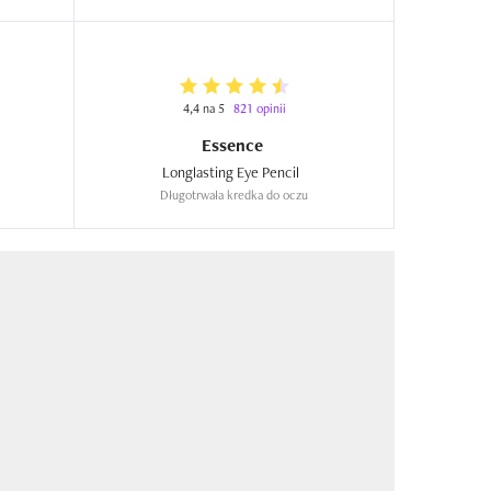
4,4 na 5
821 opinii
Essence
 Grip, Hydrating Primer  
Longlasting Eye Pencil  
Długotrwała kredka do oczu