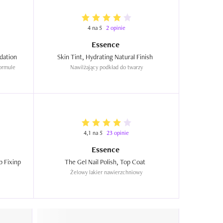
4 na 5
2 opinie
Essence
Stay All Day 16h Long-Lasting Foundation  
Skin Tint, Hydrating Natural Finish  
ormule 
Nawilżający podkład do twarzy
4,1 na 5
23 opinie
Essence
 Fixinp 
The Gel Nail Polish, Top Coat  
Żelowy lakier nawierzchniowy