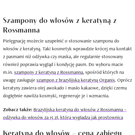
Szampony do włosów z keratyną z
Rossmanna
Pielęgnację możecie uzupełnić o stosowanie szamponu do
włosów z keratyną. Taki kosmetyk wprawdzie krócej ma kontakt
z pasmami niż odżywka czy maska, ale regularnie stosowany
również poprawia wygląd i kondycję pasm. Do wyboru macie
m.in.
szampony z keratyną z Rossmanna
, spośród których na
uwagę zasługuje
szampon z brazylijską keratyną Organix
. Oprócz
keratyny zawiera olej awokado i masło kakaowe, dzięki czemu
dogłębnie nawilża kosmyki, regeneruje je i wzmacnia.
Zobacz także:
Brazylijska keratyna do włosów z Rossmanna –
odżywka do włosów za 15 zł, która wygładza jak prostownica
Keratyna do włosów – cena zabiegu