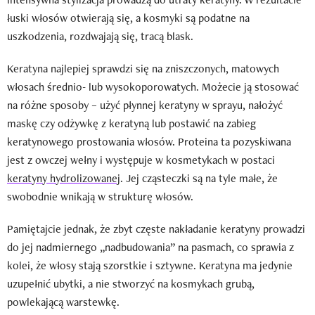
łuski włosów otwierają się, a kosmyki są podatne na
uszkodzenia, rozdwajają się, tracą blask.
Keratyna najlepiej sprawdzi się na zniszczonych, matowych
włosach średnio- lub wysokoporowatych. Możecie ją stosować
na różne sposoby – użyć płynnej keratyny w sprayu, nałożyć
maskę czy odżywkę z keratyną lub postawić na zabieg
keratynowego prostowania włosów. Proteina ta pozyskiwana
jest z owczej wełny i występuje w kosmetykach w postaci
keratyny hydrolizowanej
. Jej cząsteczki są na tyle małe, że
swobodnie wnikają w strukturę włosów.
Pamiętajcie jednak, że zbyt częste nakładanie keratyny prowadzi
do jej nadmiernego „nadbudowania” na pasmach, co sprawia z
kolei, że włosy stają szorstkie i sztywne. Keratyna ma jedynie
uzupełnić ubytki, a nie stworzyć na kosmykach grubą,
powlekającą warstewkę.