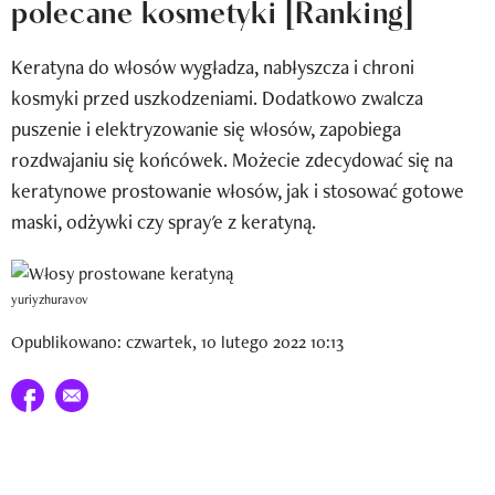
polecane kosmetyki [Ranking]
Newsletter
Keratyna do włosów wygładza, nabłyszcza i chroni
Wizaz Summer Influ School
kosmyki przed uszkodzeniami. Dodatkowo zwalcza
Mój profil / Zarejestruj się
puszenie i elektryzowanie się włosów, zapobiega
rozdwajaniu się końcówek. Możecie zdecydować się na
keratynowe prostowanie włosów, jak i stosować gotowe
maski, odżywki czy spray'e z keratyną.
yuriyzhuravov
Opublikowano: czwartek, 10 lutego 2022 10:13
Udostępnij na facebook
E-mail do przyjaciela