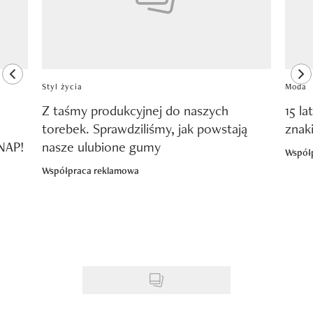
previous element
ne
Styl życia
Moda
Z taśmy produkcyjnej do naszych
15 la
torebek. Sprawdziliśmy, jak powstają
znak
SNAP!
nasze ulubione gumy
Współ
Współpraca reklamowa