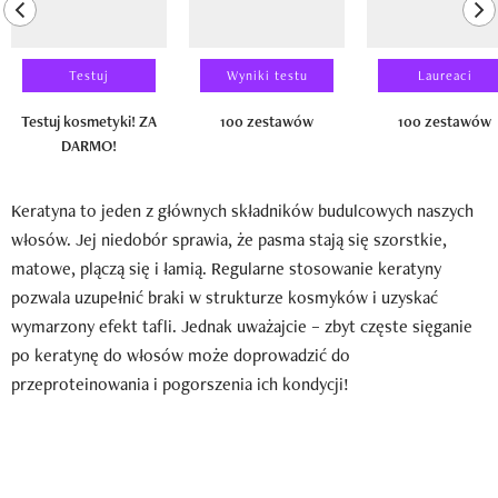
previous element
ne
Testuj
Wyniki testu
Laureaci
Testuj kosmetyki! ZA
100 zestawów
100 zestawów
DARMO!
Keratyna to jeden z głównych składników budulcowych naszych
włosów. Jej niedobór sprawia, że pasma stają się szorstkie,
matowe, plączą się i łamią. Regularne stosowanie keratyny
pozwala uzupełnić braki w strukturze kosmyków i uzyskać
wymarzony efekt tafli. Jednak uważajcie – zbyt częste sięganie
po keratynę do włosów może doprowadzić do
przeproteinowania i pogorszenia ich kondycji!