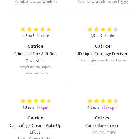
Kamuflaż na zaczerwienienia
Korektor w kremie mocno kryjący
4,3 na 5
3 opinie
4,5 na 5
6 opinii
Catrice
Catrice
Prime and Fine Anti-Red 
HD Liquid Coverage Precision  
Coverstick  
Precyzyjny korektor do twarzy
Sztyft neutralizujący 
zaczerwienienia
4,3 na 5
19 opinii
4,3 na 5
1657 opinii
Catrice
Catrice
Camouflage Cream, Wake Up 
Camouflage Cream  
Effect  
Korektor kryjący
Kamuflaż neutralizujący 