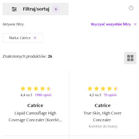
Filtruj/sortuj
1
Aktywne filtry:
Wyczyść wszystkie filtry
Marka: Catrice
Znalezionych produktów:
26
4,4 na 5
1980 opinii
4,5 na 5
70 opinii
Catrice
Catrice
Liquid Camouflage High 
True Skin, High Cover 
Coverage Concealer (Korektor 
Concealer  
w płynie wodoodporny)  
Korektor do twarzy