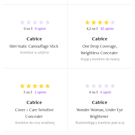
0 na 5
0 opinii
4,2 na 5
42 opinie
Catrice
Catrice
Slim'matic Camouflage Stick  
One Drop Coverage, 
Korektor w sztyfcie
Weightless Concealer  
Kryjący korektor do twarzy
5 na 5
2 opinie
0 na 5
0 opinii
Catrice
Catrice
Cover + Care Sensitive 
Wonder Woman, Under Eye 
Concealer  
Brightener  
Korektor do cery wrażliwej
Rozświetlający korektor pod oczy