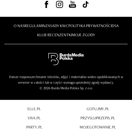
O NAS
REGULAMIN
ZASADY KWC
POLITYKA PRYWATNOŚCI
DSA
KLUB RECENZENTKI
MOJE ZGODY
Dalsze rozpowszechnianie tekstów, zdjęć i materiałów wideo opublikowanych w
serwisie w całości lub w części wymaga uprzedniej zgody wydawcy.
© 2026 Burda Media Polska Sp. z o.o.
ELLE.PL
GOTUJMY.PL
VIVA.PL
PRZYSLIJPRZEPIS.PL
PARTY.PL
MOJEGOTOWANIE.PL