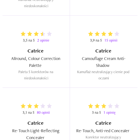
niedoskonałości
3,5 na 5
2 opinie
3,9 na 5
15 opinii
Catrice
Catrice
Allround, Colour Correction 
Camouflage Cream Anti-
Palette  
Shadow  
Paleta 5 korektorów na 
Kamuflaż neutralizujący cienie pod 
niedoskonałości
oczami
3,1 na 5
80 opinii
3 na 5
1 opinię
Catrice
Catrice
Re-Touch Light-Reflecting 
Re-Touch, Anti-red Concealer  
Concealer  
Korektor neutralizujący 