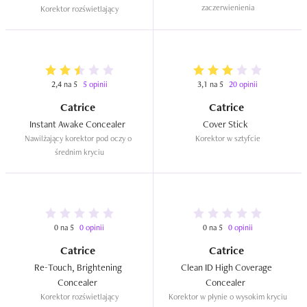
zaczerwienienia
Korektor rozświetlający
2,4 na 5
5 opinii
3,1 na 5
20 opinii
Catrice
Catrice
Instant Awake Concealer  
Cover Stick  
Nawilżający korektor pod oczy o 
Korektor w sztyfcie
średnim kryciu
0 na 5
0 opinii
0 na 5
0 opinii
Catrice
Catrice
Re-Touch, Brightening 
Clean ID High Coverage 
Concealer  
Concealer  
Korektor rozświetlający
Korektor w płynie o wysokim kryciu