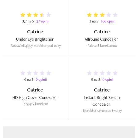
3,7 na 5
27 opinii
3 na 5
100 opinii
Catrice
Catrice
Under Eye Brightener  
Allround Concealer  
Rozświetlający korektor pod oczy
Paleta 5 korektorów
0 na 5
0 opinii
0 na 5
0 opinii
Catrice
Catrice
HD High Cover Concealer  
Instant Bright Serum 
Kryjący korektor
Concealer  
Korektor serum do twarzy