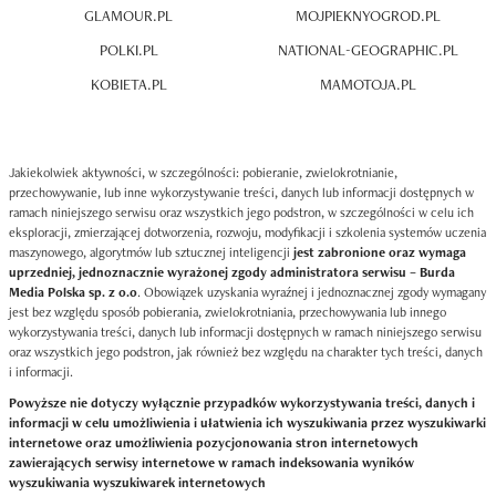
GLAMOUR.PL
MOJPIEKNYOGROD.PL
POLKI.PL
NATIONAL-GEOGRAPHIC.PL
KOBIETA.PL
MAMOTOJA.PL
Jakiekolwiek aktywności, w szczególności: pobieranie, zwielokrotnianie,
przechowywanie, lub inne wykorzystywanie treści, danych lub informacji dostępnych w
ramach niniejszego serwisu oraz wszystkich jego podstron, w szczególności w celu ich
eksploracji, zmierzającej dotworzenia, rozwoju, modyfikacji i szkolenia systemów uczenia
maszynowego, algorytmów lub sztucznej inteligencji
jest zabronione oraz wymaga
uprzedniej, jednoznacznie wyrażonej zgody administratora serwisu – Burda
Media Polska sp. z o.o
. Obowiązek uzyskania wyraźnej i jednoznacznej zgody wymagany
jest bez względu sposób pobierania, zwielokrotniania, przechowywania lub innego
wykorzystywania treści, danych lub informacji dostępnych w ramach niniejszego serwisu
oraz wszystkich jego podstron, jak również bez względu na charakter tych treści, danych
i informacji.
Powyższe nie dotyczy wyłącznie przypadków wykorzystywania treści, danych i
informacji w celu umożliwienia i ułatwienia ich wyszukiwania przez wyszukiwarki
internetowe oraz umożliwienia pozycjonowania stron internetowych
zawierających serwisy internetowe w ramach indeksowania wyników
wyszukiwania wyszukiwarek internetowych