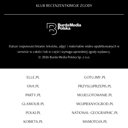
KLUB RECENZENTKI
MOJE ZGODY
Dalsze rozpowszechnianie tekstów, zdjęć i materiałów wideo opublikowanych w
serwisie w całości lub w części wymaga uprzedniej zgody wydawcy.
© 2026 Burda Media Polska Sp. z o.o.
ELLE.PL
GOTUJMY.PL
VIVA.PL
PRZYSLIJPRZEPIS.PL
PARTY.PL
MOJEGOTOWANIE.PL
GLAMOUR.PL
MOJPIEKNYOGROD.PL
POLKI.PL
NATIONAL-GEOGRAPHIC.PL
KOBIETA.PL
MAMOTOJA.PL