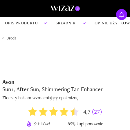
OPIS PRODUKTU
SKŁADNIKI
OPINIE UŻYTKO
Uroda
Avon
Sun+, After Sun, Shimmering Tan Enhancer
Złocisty balsam wzmacniający opaleniznę
4,7
(27)
9 Hitów!
85% kupi ponownie