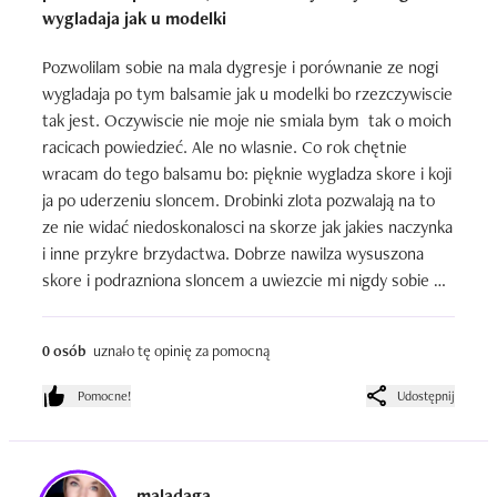
wygladaja jak u modelki
Pozwolilam sobie na mala dygresje i porównanie ze nogi 
wygladaja po tym balsamie jak u modelki bo rzezczywiscie 
tak jest. Oczywiscie nie moje nie smiala bym  tak o moich 
racicach powiedzieć. Ale no wlasnie. Co rok chętnie 
wracam do tego balsamu bo: pięknie wygladza skore i koji 
ja po uderzeniu sloncem. Drobinki zlota pozwalają na to 
ze nie widać niedoskonalosci na skorze jak jakies naczynka 
i inne przykre brzydactwa. Dobrze nawilza wysuszona 
skore i podrazniona sloncem a uwiezcie mi nigdy sobie 
slonka nie zalowalam wiec potrzebuje mega nawilżaczy i 
to jest numer jeden. ale żeby nie było tak cudownie to 
0 osób
uznało tę opinię za pomocną
zapach tego fantastycznego balsamu pomieszany z 
opalenizna można porownac do zapachu sera koziego 
Pomocne!
Udostępnij
wiec masakra. Pomimo to genialny kosmetyk.
maladaga