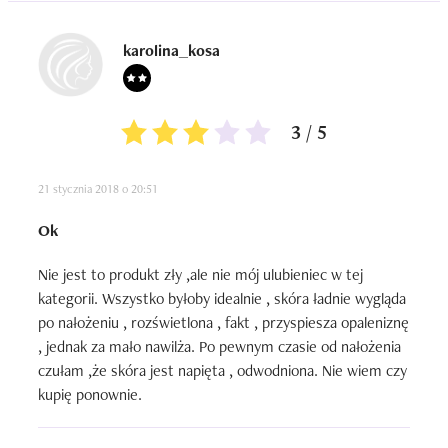
karolina_kosa
3 / 5
21 stycznia 2018 o 20:51
Ok
Nie jest to produkt zły ,ale nie mój ulubieniec w tej 
kategorii. Wszystko byłoby idealnie , skóra ładnie wygląda 
po nałożeniu , rozświetlona , fakt , przyspiesza opaleniznę 
, jednak za mało nawilża. Po pewnym czasie od nałożenia 
czułam ,że skóra jest napięta , odwodniona. Nie wiem czy 
kupię ponownie.