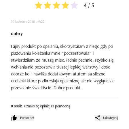
4 / 5
30 kwietnia 2018 o 9:22
dobry
Fajny produkt po opalaniu, skorzystałam z niego gdy po 
plażowaniu koleżanka mnie "poczestowała" i 
stwierdziłam że muszę miec. ładnie pachnie, szybko się 
wchłania nie pozostawia tłustej lepkiej warstwy i dośc 
dobrze koi i nawilża dodatkowym atutem sa sliczne 
drobinki które podkreślaja opaleniznę ale nie wygląda sie 
przesadnie świetliście. Dobry produkt.
0 osób
uznało tę opinię za pomocną
Pomocne!
Udostępnij