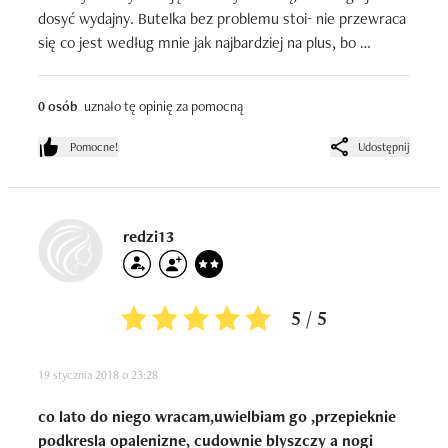
dosyć wydajny. Butelka bez problemu stoi- nie przewraca 
się co jest według mnie jak najbardziej na plus, bo 
zawartość opakowania od razu spływa do zakrętki i 
produkt łatwiej się wydobywa. Myślę, że wielu osobom 
0 osób
uznało tę opinię za pomocną
się spodoba- od siebie go polecam.
Pomocne!
Udostępnij
redzi13
5 / 5
19 stycznia 2018 o 23:28
co lato do niego wracam,uwielbiam go ,przepieknie
podkresla opalenizne, cudownie blyszczy a nogi