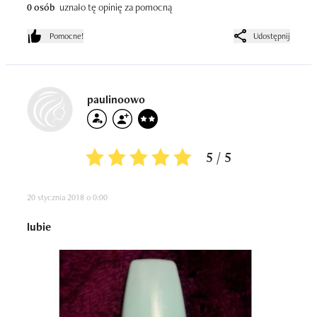
0 osób
uznało tę opinię za pomocną
Pomocne!
Udostępnij
paulinoowo
5 / 5
20 stycznia 2018 o 0:00
lubie