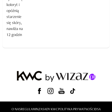
O NAS
REGULAMIN
ZASADY KWC
POLITYKA PRYWATNOŚCI
DSA