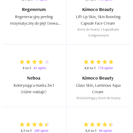
Regenerum
Kimoco Beauty
Regeneracyjny peeling 
Lift Up Skin, Skin Boosting 
enzymatyczny do pięt (nowa 
Capsule Face Cream  
wersja)  
Krem do twarzy z kapsułkami 
kolagenowymi
4 na 5
41 opinii
4,8 na 5
174 opinie
Neboa
Kimoco Beauty
Koloryzująca maska 2w1 
Glass Skin, Luminous Aqua 
(różne rodzaje)  
Cream  
Rozświetlający krem do twarzy
4,3 na 5
240 opinii
4,4 na 5
44 opinie