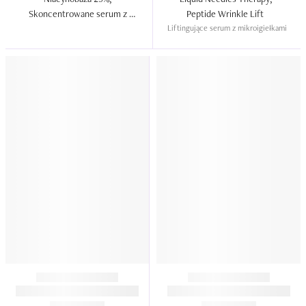
Skoncentrowane serum z 
Peptide Wrinkle Lift  
niacynamidem  
Liftingujące serum z mikroigiełkami