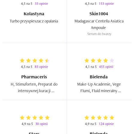
4,5 na 5
33 opinie
4,3 na 5
153 opinie
Kolastyna
Skin1004
Turbo przyspieszacz opalania  
Madagascar Centella Asiatica 
Ampoule  
Serum do twarzy
4,5 na 5
83 opinie
4,1 na 5
455 opinii
Pharmaceris
Bielenda
H, Stimuforten, Preparat do 
Make-Up Academie, Vege 
intensywnej kuracji 
Flumi, Fluid mineralny 
stymulującej wzrost włosów  
rozświetlajacy z sokiem z 
truskawki  
4,9 na 5
30 opinii
4,9 na 5
124 opinie
Stars
Bielenda