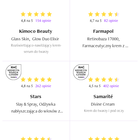
4,8 na 5
154 opinie
4,7 na 5
82 opinie
Kimoco Beauty
Farmapol
Glass Skin,  Glow Duo Elixir  
Retinobaza 17000, 
Rozświetlająco-nawilżający krem-
Farmaceutyczny krem z 
serum do twarzy
witaminą A  
4,8 na 5
262 opinie
4,5 na 5
402 opinie
Stars
Samarité
Slay & Spray, Odżywka 
Divine Cream  
nabłyszczająca do włosów z 
Krem do twarzy i pod oczy
efektem glossy bombshell  