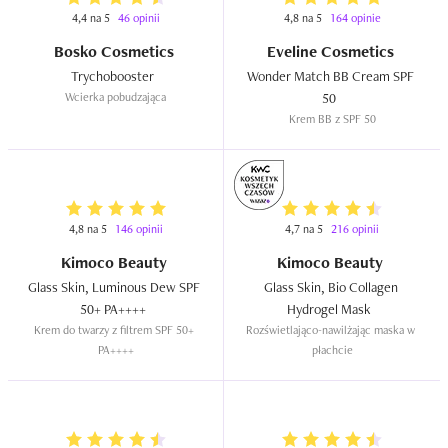
4,4 na 5
46 opinii
4,8 na 5
164 opinie
Bosko Cosmetics
Eveline Cosmetics
Trychobooster  
Wonder Match BB Cream SPF 
Wcierka pobudzająca
50  
Krem BB z SPF 50
4,8 na 5
146 opinii
4,7 na 5
216 opinii
Kimoco Beauty
Kimoco Beauty
Glass Skin, Luminous Dew SPF 
Glass Skin, Bio Collagen 
50+ PA++++  
Hydrogel Mask  
Krem do twarzy z filtrem SPF 50+ 
Rozświetlająco-nawilżając maska w 
PA++++
płachcie