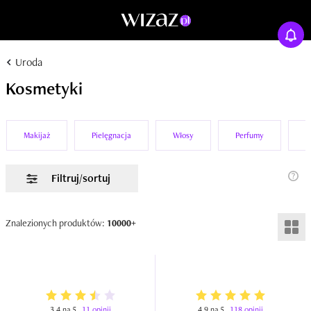
Uroda
Kosmetyki
Makijaż
Pielęgnacja
Włosy
Perfumy
P
Filtruj/sortuj
Znalezionych produktów:
10000+
3,4 na 5
11 opinii
4,9 na 5
118 opinii