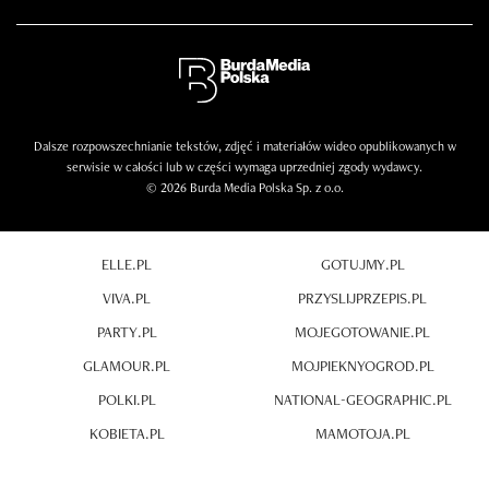
Dalsze rozpowszechnianie tekstów, zdjęć i materiałów wideo opublikowanych w
serwisie w całości lub w części wymaga uprzedniej zgody wydawcy.
© 2026 Burda Media Polska Sp. z o.o.
ELLE.PL
GOTUJMY.PL
VIVA.PL
PRZYSLIJPRZEPIS.PL
PARTY.PL
MOJEGOTOWANIE.PL
GLAMOUR.PL
MOJPIEKNYOGROD.PL
POLKI.PL
NATIONAL-GEOGRAPHIC.PL
KOBIETA.PL
MAMOTOJA.PL