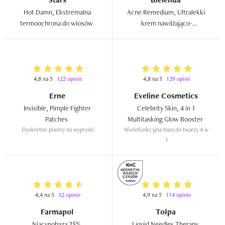
Hot Damn, Ekstremalna 
Acne Remedium, Ultralekki 
termoochrona do włosów  
krem nawilżająco-
normalizujący  
4,8 na 5
122 opinie
4,8 na 5
129 opinii
Erne
Eveline Cosmetics
Invisible, Pimple Fighter 
Celebrity Skin, 4 in 1 
Patches  
Multitasking Glow Booster  
Dyskretne plastry na wypryski
Wielofunkcyjna baza do twarzy 4 w 
1
4,4 na 5
32 opinie
4,9 na 5
114 opinie
Farmapol
Tołpa
Niacynobaza 25%, 
Liquid Needles Therapy, 