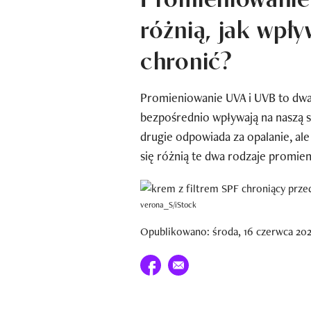
różnią, jak wpły
chronić?
Promieniowanie UVA i UVB to dwa
bezpośrednio wpływają na naszą sk
drugie odpowiada za opalanie, al
się różnią te dwa rodzaje promieni
verona_S/iStock
Opublikowano: środa, 16 czerwca 2021
Udostępnij na facebook
E-mail do przyjaciela