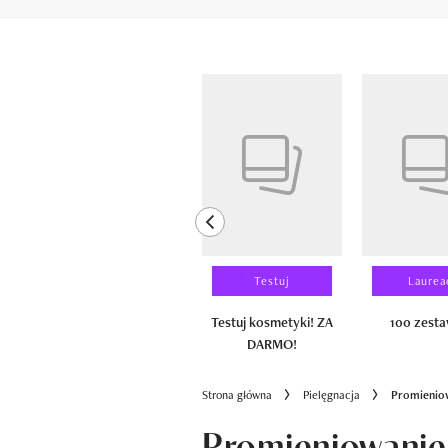
Pokazywanie elementów od 1 do 6 z 
previous element
Wyniki testu
Testuj
Laurea
100 zestawów
Testuj kosmetyki! ZA
100 zest
DARMO!
Strona główna
Pielęgnacja
Promieniow
Promieniowanie 