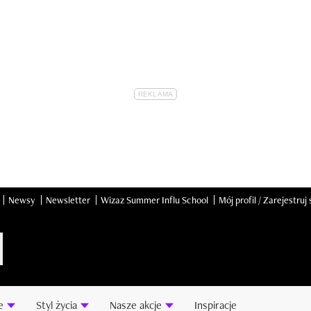
Newsy
Newsletter
Wizaz Summer Influ School
Mój profil / Zarejestruj 
e
Styl życia
Nasze akcje
Inspiracje