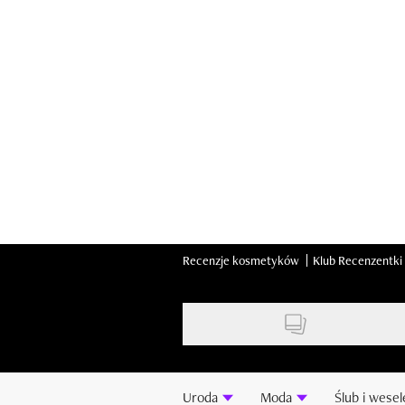
Skip
to
main
content
Recenzje kosmetyków
Klub Recenzentki
Uroda
Moda
Ślub i wesel