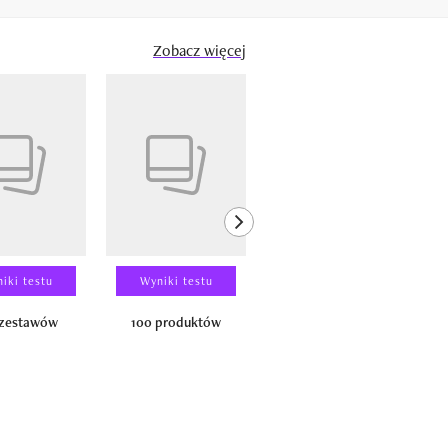
Zobacz więcej
next element
iki testu
Wyniki testu
Wyniki testu
 zestawów
100 produktów
150 zestawów