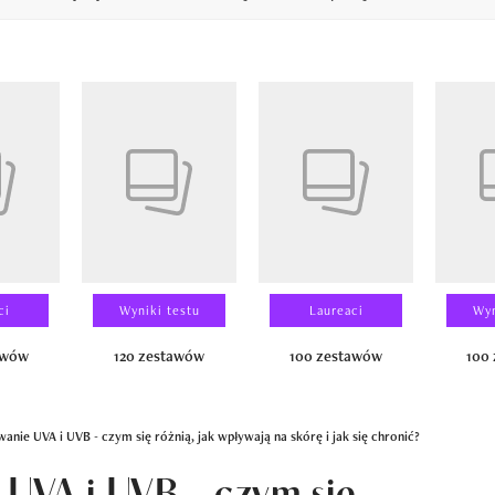
14
ci
Wyniki testu
Laureaci
Wyn
awów
120 zestawów
100 zestawów
100
anie UVA i UVB - czym się różnią, jak wpływają na skórę i jak się chronić?
UVA i UVB - czym się