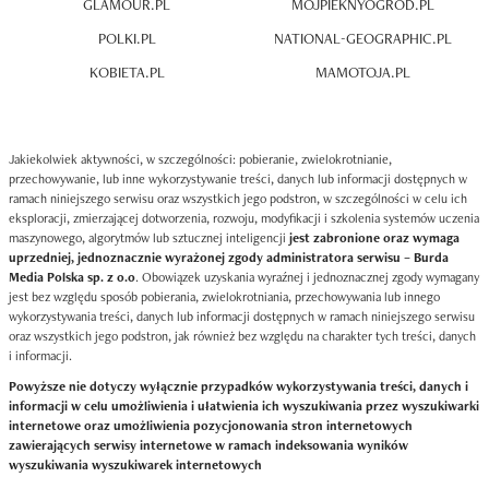
GLAMOUR.PL
MOJPIEKNYOGROD.PL
POLKI.PL
NATIONAL-GEOGRAPHIC.PL
KOBIETA.PL
MAMOTOJA.PL
Jakiekolwiek aktywności, w szczególności: pobieranie, zwielokrotnianie,
przechowywanie, lub inne wykorzystywanie treści, danych lub informacji dostępnych w
ramach niniejszego serwisu oraz wszystkich jego podstron, w szczególności w celu ich
eksploracji, zmierzającej dotworzenia, rozwoju, modyfikacji i szkolenia systemów uczenia
maszynowego, algorytmów lub sztucznej inteligencji
jest zabronione oraz wymaga
uprzedniej, jednoznacznie wyrażonej zgody administratora serwisu – Burda
Media Polska sp. z o.o
. Obowiązek uzyskania wyraźnej i jednoznacznej zgody wymagany
jest bez względu sposób pobierania, zwielokrotniania, przechowywania lub innego
wykorzystywania treści, danych lub informacji dostępnych w ramach niniejszego serwisu
oraz wszystkich jego podstron, jak również bez względu na charakter tych treści, danych
i informacji.
Powyższe nie dotyczy wyłącznie przypadków wykorzystywania treści, danych i
informacji w celu umożliwienia i ułatwienia ich wyszukiwania przez wyszukiwarki
internetowe oraz umożliwienia pozycjonowania stron internetowych
zawierających serwisy internetowe w ramach indeksowania wyników
wyszukiwania wyszukiwarek internetowych