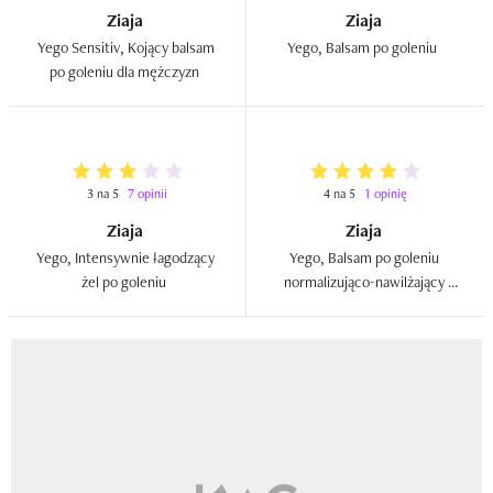
Ziaja
Ziaja
Yego Sensitiv, Kojący balsam 
Yego, Balsam po goleniu  
po goleniu dla mężczyzn  
3 na 5
7 opinii
4 na 5
1 opinię
Ziaja
Ziaja
Yego, Intensywnie łagodzący 
Yego, Balsam po goleniu 
żel po goleniu  
normalizująco-nawilżający 
`Cytrynowa werbena`  