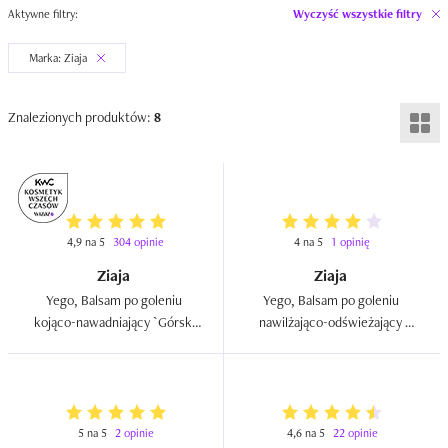
Aktywne filtry:
Wyczyść wszystkie filtry
Marka: Ziaja
Znalezionych produktów:
8
4,9 na 5
304 opinie
4 na 5
1 opinię
Ziaja
Ziaja
Yego, Balsam po goleniu 
Yego, Balsam po goleniu 
kojąco-nawadniający `Górski 
nawilżająco-odświeżający 
pieprz`  
`Czerwony cedr`  
5 na 5
2 opinie
4,6 na 5
22 opinie