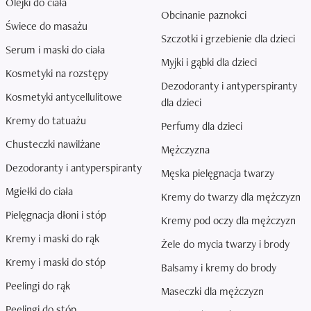
Olejki do ciała
Obcinanie paznokci
Świece do masażu
Szczotki i grzebienie dla dzieci
Serum i maski do ciała
Myjki i gąbki dla dzieci
Kosmetyki na rozstępy
Dezodoranty i antyperspiranty
Kosmetyki antycellulitowe
dla dzieci
Kremy do tatuażu
Perfumy dla dzieci
Chusteczki nawilżane
Mężczyzna
Dezodoranty i antyperspiranty
Męska pielęgnacja twarzy
Mgiełki do ciała
Kremy do twarzy dla mężczyzn
Pielęgnacja dłoni i stóp
Kremy pod oczy dla mężczyzn
Kremy i maski do rąk
Żele do mycia twarzy i brody
Kremy i maski do stóp
Balsamy i kremy do brody
Peelingi do rąk
Maseczki dla mężczyzn
Peelingi do stóp