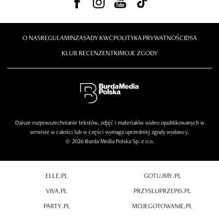
O NAS
REGULAMIN
ZASADY KWC
POLITYKA PRYWATNOŚCI
DSA
KLUB RECENZENTKI
MOJE ZGODY
Dalsze rozpowszechnianie tekstów, zdjęć i materiałów wideo opublikowanych w
serwisie w całości lub w części wymaga uprzedniej zgody wydawcy.
© 2026 Burda Media Polska Sp. z o.o.
ELLE.PL
GOTUJMY.PL
VIVA.PL
PRZYSLIJPRZEPIS.PL
PARTY.PL
MOJEGOTOWANIE.PL