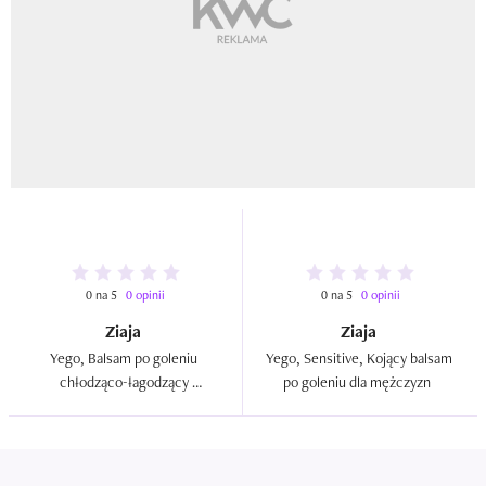
0 na 5
0 opinii
0 na 5
0 opinii
Ziaja
Ziaja
Yego, Balsam po goleniu 
Yego, Sensitive, Kojący balsam 
chłodząco-łagodzący 
po goleniu dla mężczyzn  
`Wetiwer`  