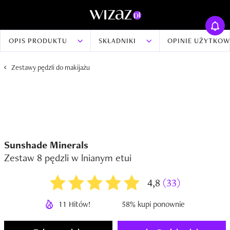
OPIS PRODUKTU
SKŁADNIKI
OPINIE UŻYTKO
Zestawy pędzli do makijażu
Sunshade Minerals
Zestaw 8 pędzli w lnianym etui
4,8
(33)
11 Hitów!
58% kupi ponownie