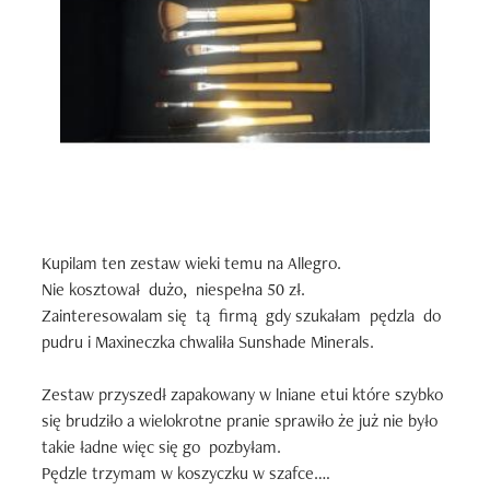
Kupilam ten zestaw wieki temu na Allegro.

Nie kosztował  dużo,  niespełna 50 zł. 

Zainteresowalam się  tą  firmą  gdy szukałam  pędzla  do 
pudru i Maxineczka chwaliła Sunshade Minerals.

Zestaw przyszedł zapakowany w lniane etui które szybko 
się brudziło a wielokrotne pranie sprawiło że już nie było 
takie ładne więc się go  pozbyłam. 

Pędzle trzymam w koszyczku w szafce.
