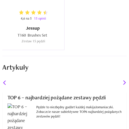
4,6 na 5
15 opinii
Jessup
T160  Brushes Set  
Zestaw 15 pędzli
Artykuły
TOP 6 – najbardziej pożądane zestawy pędzli
Pędzle to niezbędny gadżet każdej makijażomaniaczki.
Zobaczcie nasze subiektywne TOP6 najbardziej pożądanych
zestawów pędzli!