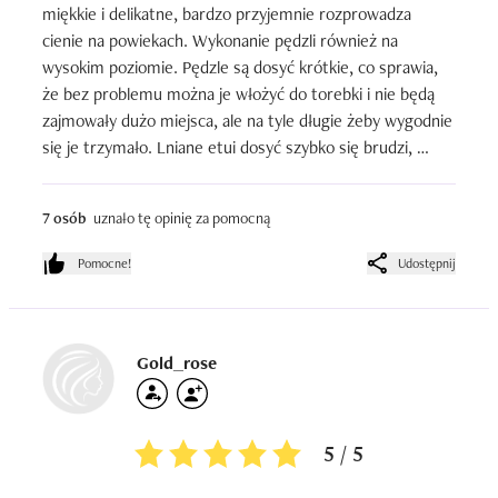
miękkie i delikatne, bardzo przyjemnie rozprowadza 
cienie na powiekach. Wykonanie pędzli również na 
wysokim poziomie. Pędzle są dosyć krótkie, co sprawia, 
że bez problemu można je włożyć do torebki i nie będą 
zajmowały dużo miejsca, ale na tyle długie żeby wygodnie 
się je trzymało. Lniane etui dosyć szybko się brudzi, 
natomiast można wyprać je w pralce i nic złego się z nim 
nie dzieje. Zdecydowanie polecam!
7 osób
uznało tę opinię za pomocną
Pomocne!
Udostępnij
Gold_rose
5 / 5