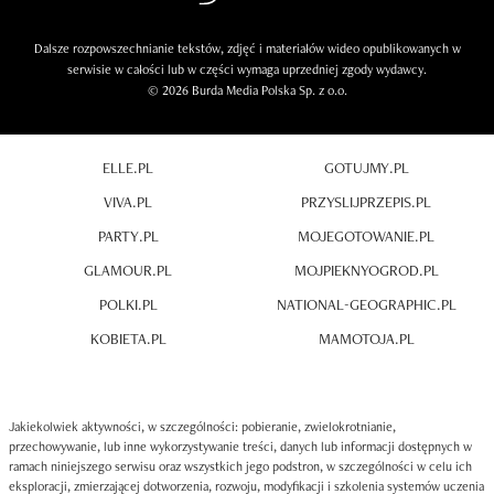
Dalsze rozpowszechnianie tekstów, zdjęć i materiałów wideo opublikowanych w
serwisie w całości lub w części wymaga uprzedniej zgody wydawcy.
© 2026 Burda Media Polska Sp. z o.o.
ELLE.PL
GOTUJMY.PL
VIVA.PL
PRZYSLIJPRZEPIS.PL
PARTY.PL
MOJEGOTOWANIE.PL
GLAMOUR.PL
MOJPIEKNYOGROD.PL
POLKI.PL
NATIONAL-GEOGRAPHIC.PL
KOBIETA.PL
MAMOTOJA.PL
Jakiekolwiek aktywności, w szczególności: pobieranie, zwielokrotnianie,
przechowywanie, lub inne wykorzystywanie treści, danych lub informacji dostępnych w
ramach niniejszego serwisu oraz wszystkich jego podstron, w szczególności w celu ich
eksploracji, zmierzającej dotworzenia, rozwoju, modyfikacji i szkolenia systemów uczenia