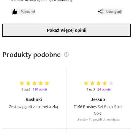
Pomocne!
Udostępnij
Pokaż więcej opinii
Produkty podobne
5 na 5
110 opinii
4 na 5
24 opinie
Kashoki
Jessup
Zestaw pędzli z kosmetyczką  
T156 Brushes Set Black Rose 
Gold  
Zestaw 10 pędzli do makijażu