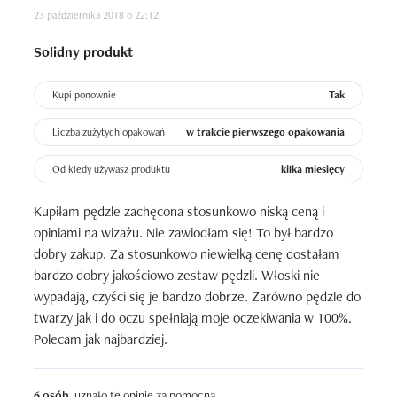
23 października 2018 o 22:12
Solidny produkt
Kupi ponownie
Tak
Liczba zużytych opakowań
w trakcie pierwszego opakowania
Od kiedy używasz produktu
kilka miesięcy
Kupiłam pędzle zachęcona stosunkowo niską ceną i 
opiniami na wizażu. Nie zawiodłam się! To był bardzo 
dobry zakup. Za stosunkowo niewielką cenę dostałam 
bardzo dobry jakościowo zestaw pędzli. Włoski nie 
wypadają, czyści się je bardzo dobrze. Zarówno pędzle do 
twarzy jak i do oczu spełniają moje oczekiwania w 100%. 
Polecam jak najbardziej.
6 osób
uznało tę opinię za pomocną