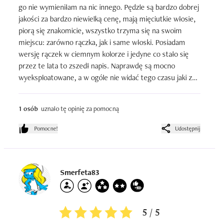
go nie wymieniłam na nic innego. Pędzle są bardzo dobrej 
jakości za bardzo niewielką cenę, mają mięciutkie włosie, 
piorą się znakomicie, wszystko trzyma się na swoim 
miejscu: zarówno rączka, jak i same włoski. Posiadam 
wersję rączek w ciemnym kolorze i jedyne co stało się 
przez te lata to zszedł napis. Naprawdę są mocno 
wyeksploatowane, a w ogóle nie widać tego czasu jaki ze 
mną spędziły.  Naprawdę polecam, zwłaszcza jako 
pierwszą przygodę
1 osób
uznało tę opinię za pomocną
Pomocne!
Udostępnij
Smerfeta83
5 / 5