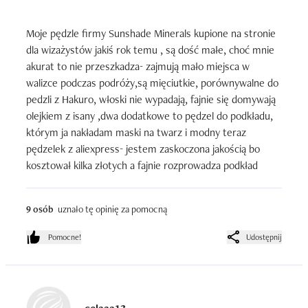
× wszystkie pędzelki do oczu dobre i przydatne, na plus

× mój ulubiony i przez tyle lat nie znalazłam lepszego- 
Moje pędzle firmy Sunshade Minerals kupione na stronie 
pędzelek do eyeliner  czy do brwi , zależy do czego kto go 
dla wizażystów jakiś rok temu , są dość małe, choć mnie 
używa. Ja uwielbiam nim nakładać cień lub pomade na 
akurat to nie przeszkadza- zajmują mało miejsca w 
brwi 

walizce podczas podróży,są mięciutkie, porównywalne do 
pedzli z Hakuro, włoski nie wypadają, fajnie się domywają 
Z czystego sentymentu daje temu zestawowi 5 choć 
olejkiem z isany ,dwa dodatkowe to pędzel do podkładu, 
teraz mam już innych ulubieńców i całą  masę innych 
którym ja nakładam maski na twarz i modny teraz 
pędzli
pędzelek z aliexpress- jestem zaskoczona jakością bo 
kosztował kilka złotych a fajnie rozprowadza podkład
9 osób
uznało tę opinię za pomocną
Pomocne!
Udostępnij