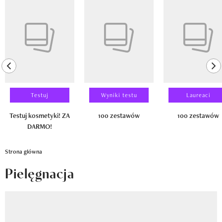
Newsletter
Pokazywanie elementu 1 z 14
Wizaz Summer Influ School
Mój profil / Zarejestruj się
previous element
ne
Testuj
Wyniki testu
Laureaci
Testuj kosmetyki! ZA
100 zestawów
100 zestawów
DARMO!
Strona główna
Pielęgnacja