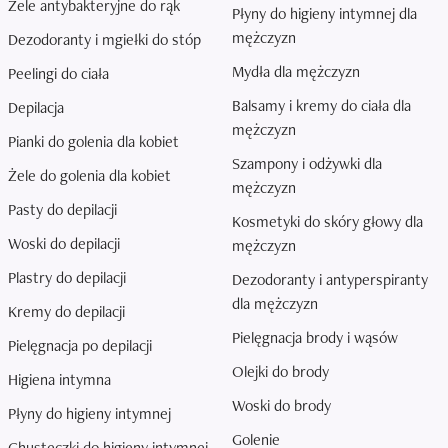
Żele antybakteryjne do rąk
Płyny do higieny intymnej dla
mężczyzn
Dezodoranty i mgiełki do stóp
Mydła dla mężczyzn
Peelingi do ciała
Balsamy i kremy do ciała dla
Depilacja
mężczyzn
Pianki do golenia dla kobiet
Szampony i odżywki dla
Żele do golenia dla kobiet
mężczyzn
Pasty do depilacji
Kosmetyki do skóry głowy dla
Woski do depilacji
mężczyzn
Plastry do depilacji
Dezodoranty i antyperspiranty
dla mężczyzn
Kremy do depilacji
Pielęgnacja brody i wąsów
Pielęgnacja po depilacji
Olejki do brody
Higiena intymna
Woski do brody
Płyny do higieny intymnej
Golenie
Chusteczki do higieny intymnej