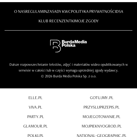
O NAS
REGULAMIN
ZASADY KWC
POLITYKA PRYWATNOŚCI
DSA
KLUB RECENZENTKI
MOJE ZGODY
Dalsze rozpowszechnianie tekstów, zdjęć i materiałów wideo opublikowanych w
serwisie w całości lub w części wymaga uprzedniej zgody wydawcy.
© 2026 Burda Media Polska Sp. z o.o.
ELLE.PL
GOTUJMY.PL
VIVA.PL
PRZYSLIJPRZEPIS.PL
PARTY.PL
MOJEGOTOWANIE.PL
GLAMOUR.PL
MOJPIEKNYOGROD.PL
POLKI.PL
NATIONAL-GEOGRAPHIC.PL