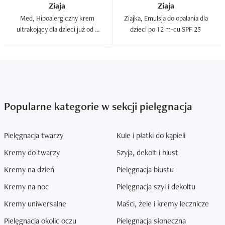
Ziaja
Ziaja
Med, Hipoalergiczny krem 
Ziajka, Emulsja do opalania dla 
ultrakojący dla dzieci już od 1 
dzieci po 12 m-cu SPF 25  
dnia życia `Ochrona 
podpieluszkowa`  
Popularne kategorie w sekcji pielęgnacja
Pielęgnacja twarzy
Kule i płatki do kąpieli
Kremy do twarzy
Szyja, dekolt i biust
Kremy na dzień
Pielęgnacja biustu
Kremy na noc
Pielęgnacja szyi i dekoltu
Kremy uniwersalne
Maści, żele i kremy lecznicze
Pielęgnacja okolic oczu
Pielęgnacja słoneczna