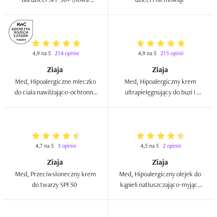
wersja)  
4,9 na 5
214 opinie
4,9 na 5
215 opinii
Ziaja
Ziaja
Med, Hipoalergiczne mleczko 
Med, Hipoalergiczny krem 
do ciała nawilżająco-ochronne 
ultrapielęgnujący do buzi i 
dla dzieci już od 1 dnia życia  
rączek na każdą pogodę dla 
dzieci już od 1 dnia życia  
4,7 na 5
3 opinie
4,5 na 5
2 opinie
Ziaja
Ziaja
Med, Przeciwsłoneczny krem 
Med, Hipoalergiczny olejek do 
do twarzy SPF50  
kąpieli natłuszczająco-myjący 
dla dzieci już od 1 dnia życia  