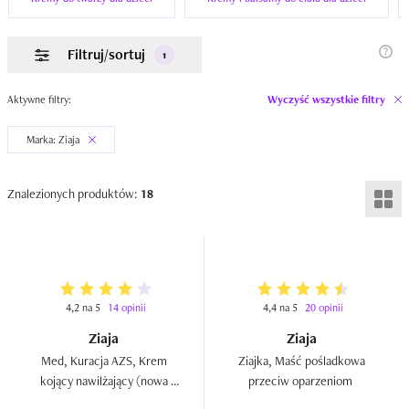
Filtruj/sortuj
1
Aktywne filtry:
Wyczyść wszystkie filtry
Marka: Ziaja
Znalezionych produktów:
18
4,2 na 5
14 opinii
4,4 na 5
20 opinii
Ziaja
Ziaja
Med, Kuracja AZS, Krem 
Ziajka, Maść pośladkowa 
kojący nawilżający (nowa 
przeciw oparzeniom  
wersja)  