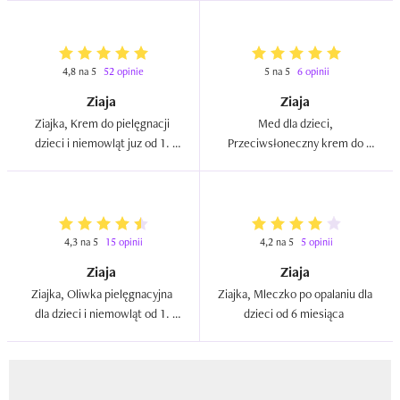
4,8 na 5
52 opinie
5 na 5
6 opinii
Ziaja
Ziaja
Ziajka, Krem do pielęgnacji 
Med dla dzieci, 
dzieci i niemowląt juz od 1. 
Przeciwsłoneczny krem do 
dnia życia (nowa wersja)  
twarzy SPF 50 dla dzieci od 6 
miesiąca życia  
4,3 na 5
15 opinii
4,2 na 5
5 opinii
Ziaja
Ziaja
Ziajka, Oliwka pielęgnacyjna 
Ziajka, Mleczko po opalaniu dla 
dla dzieci i niemowląt od 1. 
dzieci od 6 miesiąca  
dnia życia (nowa wersja)  