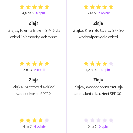
4,8 na 5
8 opinii
5 na 5
2 opinie
Ziaja
Ziaja
Ziajka, Krem z filtrem SPF 6 dla 
Ziajka, Krem do twarzy SPF 30 
dzieci i niemowląt ochronny  
wodoodporny dla dzieci 
powyżej 3 miesiąca życia  
5 na 5
6 opinii
4,2 na 5
13 opinii
Ziaja
Ziaja
Ziajka, Mleczko dla dzieci 
Ziajka, Wodoodporna emulsja 
wodoodporne SPF30  
do opalania dla dzieci SPF 30  
4 na 5
4 opinie
0 na 5
0 opinii