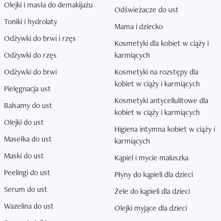
Olejki i masła do demakijażu
Odświeżacze do ust
Toniki i hydrolaty
Mama i dziecko
Odżywki do brwi i rzęs
Kosmetyki dla kobiet w ciąży i
Odżywki do rzęs
karmiących
Odżywki do brwi
Kosmetyki na rozstępy dla
kobiet w ciąży i karmiących
Pielęgnacja ust
Kosmetyki antycellulitowe dla
Balsamy do ust
kobiet w ciąży i karmiących
Olejki do ust
Higiena intymna kobiet w ciąży i
Masełka do ust
karmiących
Maski do ust
Kąpiel i mycie maluszka
Peelingi do ust
Płyny do kąpieli dla dzieci
Serum do ust
Żele do kąpieli dla dzieci
Wazelina do ust
Olejki myjące dla dzieci