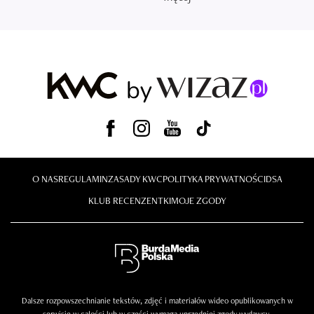
O NAS
REGULAMIN
ZASADY KWC
POLITYKA PRYWATNOŚCI
DSA
KLUB RECENZENTKI
MOJE ZGODY
Dalsze rozpowszechnianie tekstów, zdjęć i materiałów wideo opublikowanych w