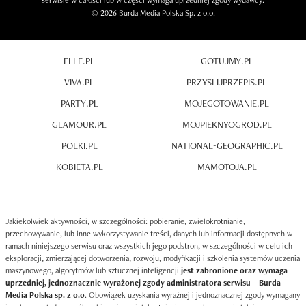
serwisie w całości lub w części wymaga uprzedniej zgody wydawcy.
© 2026 Burda Media Polska Sp. z o.o.
ELLE.PL
GOTUJMY.PL
VIVA.PL
PRZYSLIJPRZEPIS.PL
PARTY.PL
MOJEGOTOWANIE.PL
GLAMOUR.PL
MOJPIEKNYOGROD.PL
POLKI.PL
NATIONAL-GEOGRAPHIC.PL
KOBIETA.PL
MAMOTOJA.PL
Jakiekolwiek aktywności, w szczególności: pobieranie, zwielokrotnianie,
przechowywanie, lub inne wykorzystywanie treści, danych lub informacji dostępnych w
ramach niniejszego serwisu oraz wszystkich jego podstron, w szczególności w celu ich
eksploracji, zmierzającej dotworzenia, rozwoju, modyfikacji i szkolenia systemów uczenia
maszynowego, algorytmów lub sztucznej inteligencji
jest zabronione oraz wymaga
uprzedniej, jednoznacznie wyrażonej zgody administratora serwisu – Burda
Media Polska sp. z o.o
. Obowiązek uzyskania wyraźnej i jednoznacznej zgody wymagany