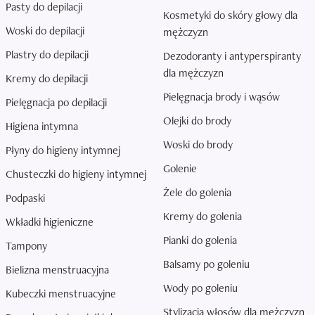
Pasty do depilacji
Kosmetyki do skóry głowy dla
Woski do depilacji
mężczyzn
Plastry do depilacji
Dezodoranty i antyperspiranty
dla mężczyzn
Kremy do depilacji
Pielęgnacja brody i wąsów
Pielęgnacja po depilacji
Olejki do brody
Higiena intymna
Woski do brody
Płyny do higieny intymnej
Golenie
Chusteczki do higieny intymnej
Żele do golenia
Podpaski
Kremy do golenia
Wkładki higieniczne
Pianki do golenia
Tampony
Balsamy po goleniu
Bielizna menstruacyjna
Wody po goleniu
Kubeczki menstruacyjne
Stylizacja włosów dla mężczyzn