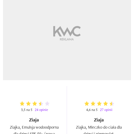
3,5 na 5
24 opinie
4,6 na 5
27 opinii
Ziaja
Ziaja
Ziajka, Emulsja wodoodporna 
Ziajka, Mleczko do ciała dla 
dla dzieci SPF 50+ (nowa 
dzieci i niemowląt  