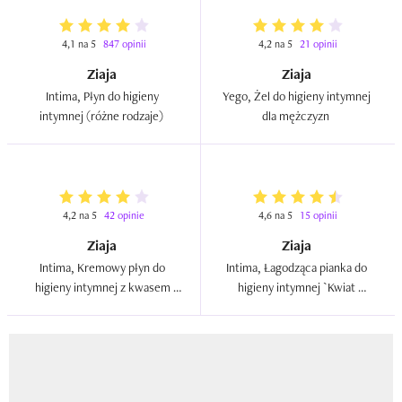
4,1 na 5
847 opinii
4,2 na 5
21 opinii
Ziaja
Ziaja
Intima, Płyn do higieny 
Yego, Żel do higieny intymnej 
intymnej (różne rodzaje)  
dla mężczyzn  
4,2 na 5
42 opinie
4,6 na 5
15 opinii
Ziaja
Ziaja
Intima, Kremowy płyn do 
Intima, Łagodząca pianka do 
higieny intymnej z kwasem 
higieny intymnej `Kwiat 
laktobionowym regenerująco-
stokrotki`  
łagodzący (nowa wersja)  