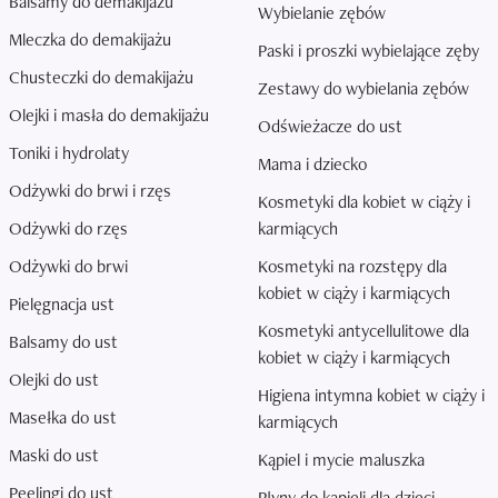
Balsamy do demakijażu
Wybielanie zębów
Mleczka do demakijażu
Paski i proszki wybielające zęby
Chusteczki do demakijażu
Zestawy do wybielania zębów
Olejki i masła do demakijażu
Odświeżacze do ust
Toniki i hydrolaty
Mama i dziecko
Odżywki do brwi i rzęs
Kosmetyki dla kobiet w ciąży i
Odżywki do rzęs
karmiących
Odżywki do brwi
Kosmetyki na rozstępy dla
kobiet w ciąży i karmiących
Pielęgnacja ust
Kosmetyki antycellulitowe dla
Balsamy do ust
kobiet w ciąży i karmiących
Olejki do ust
Higiena intymna kobiet w ciąży i
Masełka do ust
karmiących
Maski do ust
Kąpiel i mycie maluszka
Peelingi do ust
Płyny do kąpieli dla dzieci