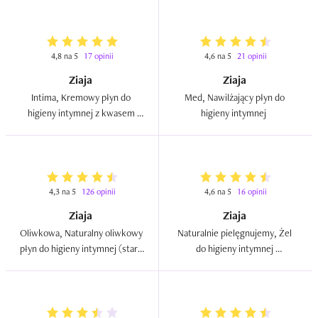
4,8 na 5
17 opinii
4,6 na 5
21 opinii
Ziaja
Ziaja
Intima, Kremowy płyn do 
Med, Nawilżający płyn do 
higieny intymnej z kwasem 
higieny intymnej  
askorbinowym przeciw 
podrażnieniom (nowa wersja)  
4,3 na 5
126 opinii
4,6 na 5
16 opinii
Ziaja
Ziaja
Oliwkowa, Naturalny oliwkowy 
Naturalnie pielęgnujemy, Żel 
płyn do higieny intymnej (stara 
do higieny intymnej 
wersja)  
nawilżająco-łagodzący  