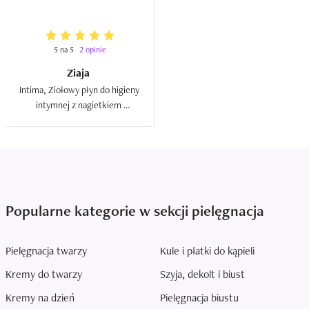
dziewcząt  
5 na 5
2 opinie
Ziaja
Intima, Ziołowy płyn do higieny 
intymnej z nagietkiem 
lekarskim  
Popularne kategorie w sekcji pielęgnacja
Pielęgnacja twarzy
Kule i płatki do kąpieli
Kremy do twarzy
Szyja, dekolt i biust
Kremy na dzień
Pielęgnacja biustu