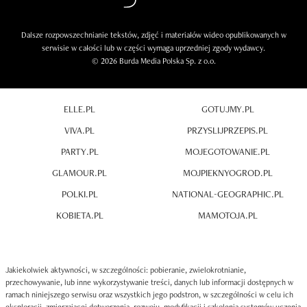
Dalsze rozpowszechnianie tekstów, zdjęć i materiałów wideo opublikowanych w
serwisie w całości lub w części wymaga uprzedniej zgody wydawcy.
© 2026 Burda Media Polska Sp. z o.o.
ELLE.PL
GOTUJMY.PL
VIVA.PL
PRZYSLIJPRZEPIS.PL
PARTY.PL
MOJEGOTOWANIE.PL
GLAMOUR.PL
MOJPIEKNYOGROD.PL
POLKI.PL
NATIONAL-GEOGRAPHIC.PL
KOBIETA.PL
MAMOTOJA.PL
Jakiekolwiek aktywności, w szczególności: pobieranie, zwielokrotnianie,
przechowywanie, lub inne wykorzystywanie treści, danych lub informacji dostępnych w
ramach niniejszego serwisu oraz wszystkich jego podstron, w szczególności w celu ich