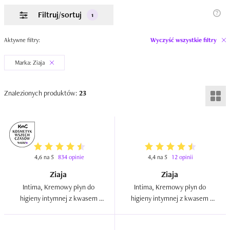
Filtruj/sortuj
1
Aktywne filtry:
Wyczyść wszystkie filtry
Marka: Ziaja
Znalezionych produktów:
23
4,6 na 5
834 opinie
4,4 na 5
12 opinii
Ziaja
Ziaja
Intima, Kremowy płyn do 
Intima, Kremowy płyn do 
higieny intymnej z kwasem 
higieny intymnej z kwasem 
mlekowym  
hialuronowym nawilżający 
(nowa wersja)  