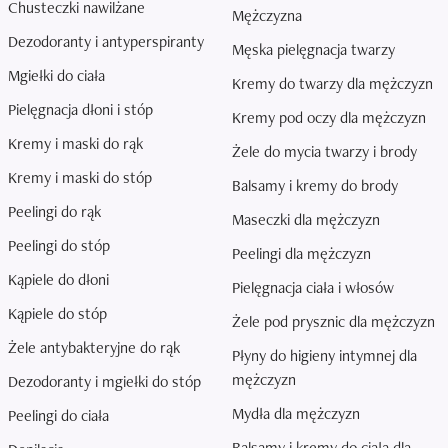
Chusteczki nawilżane
Mężczyzna
Dezodoranty i antyperspiranty
Męska pielęgnacja twarzy
Mgiełki do ciała
Kremy do twarzy dla mężczyzn
Pielęgnacja dłoni i stóp
Kremy pod oczy dla mężczyzn
Kremy i maski do rąk
Żele do mycia twarzy i brody
Kremy i maski do stóp
Balsamy i kremy do brody
Peelingi do rąk
Maseczki dla mężczyzn
Peelingi do stóp
Peelingi dla mężczyzn
Kąpiele do dłoni
Pielęgnacja ciała i włosów
Kąpiele do stóp
Żele pod prysznic dla mężczyzn
Żele antybakteryjne do rąk
Płyny do higieny intymnej dla
mężczyzn
Dezodoranty i mgiełki do stóp
Mydła dla mężczyzn
Peelingi do ciała
Balsamy i kremy do ciała dla