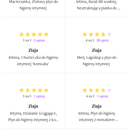
Macierzanka, Ziołowy płyn do 
Intima, Kwiat lilii wodnej, 
higieny intymnej  
Neutralizująca pianka do 
higieny intymnej  
5 na 5
3 opinie
4 na 5
28 opinii
Ziaja
Ziaja
Intima, Chusteczka do higieny 
Med, Łagodzący płyn do 
intymnej 'Konwalia'  
higieny intymnej  
5 na 5
1 opinię
4 na 5
1 opinię
Ziaja
Ziaja
Intyma, Działanie ściągające, 
Intima, Płyn do higieny 
Płyn do higieny intymnej z korą 
intymnej z mniszkiem 
dębu  
lekarskim dla młodych 