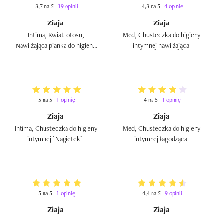
3,7 na 5
19 opinii
4,3 na 5
4 opinie
Ziaja
Ziaja
Intima, Kwiat lotosu, 
Med, Chusteczka do higieny 
Nawilżająca pianka do higieny 
intymnej nawilżająca  
intymnej  
5 na 5
1 opinię
4 na 5
1 opinię
Ziaja
Ziaja
Intima, Chusteczka do higieny 
Med, Chusteczka do higieny 
intymnej `Nagietek`  
intymnej łagodząca  
5 na 5
1 opinię
4,4 na 5
9 opinii
Ziaja
Ziaja