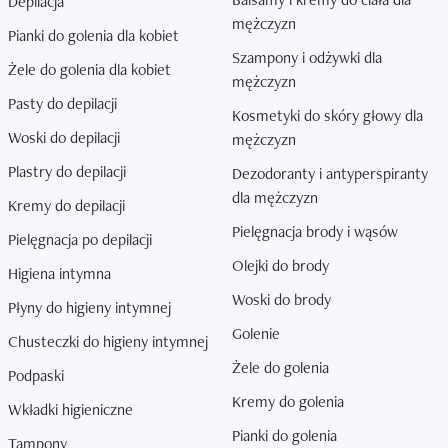
Depilacja
mężczyzn
Pianki do golenia dla kobiet
Szampony i odżywki dla
Żele do golenia dla kobiet
mężczyzn
Pasty do depilacji
Kosmetyki do skóry głowy dla
Woski do depilacji
mężczyzn
Plastry do depilacji
Dezodoranty i antyperspiranty
dla mężczyzn
Kremy do depilacji
Pielęgnacja brody i wąsów
Pielęgnacja po depilacji
Olejki do brody
Higiena intymna
Woski do brody
Płyny do higieny intymnej
Golenie
Chusteczki do higieny intymnej
Żele do golenia
Podpaski
Kremy do golenia
Wkładki higieniczne
Pianki do golenia
Tampony