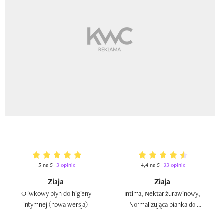
5 na 5
3 opinie
4,4 na 5
33 opinie
Ziaja
Ziaja
Oliwkowy płyn do higieny 
Intima, Nektar żurawinowy, 
intymnej (nowa wersja)  
Normalizująca pianka do 
higieny intymnej  