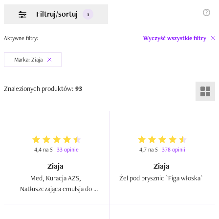
Filtruj/sortuj
1
Aktywne filtry:
Wyczyść wszystkie filtry
Marka: Ziaja
Znalezionych produktów:
93
4,4 na 5
33 opinie
4,7 na 5
378 opinii
Ziaja
Ziaja
Med, Kuracja AZS, 
Żel pod prysznic `Figa włoska`  
Natłuszczająca emulsja do 
ciała (nowa wersja)  