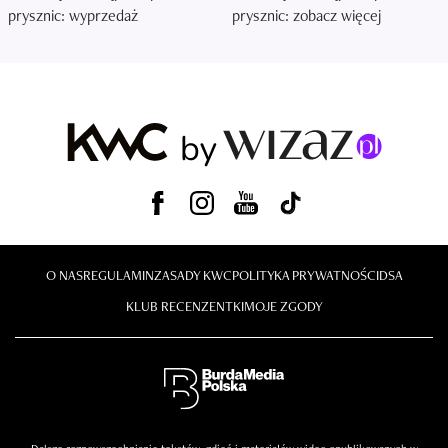
prysznic: wyprzedaż
prysznic: zobacz więcej
O NAS
REGULAMIN
ZASADY KWC
POLITYKA PRYWATNOŚCI
DSA
KLUB RECENZENTKI
MOJE ZGODY