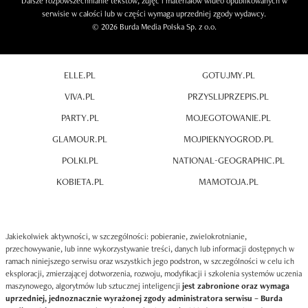
Dalsze rozpowszechnianie tekstów, zdjęć i materiałów wideo opublikowanych w
serwisie w całości lub w części wymaga uprzedniej zgody wydawcy.
© 2026 Burda Media Polska Sp. z o.o.
ELLE.PL
GOTUJMY.PL
VIVA.PL
PRZYSLIJPRZEPIS.PL
PARTY.PL
MOJEGOTOWANIE.PL
GLAMOUR.PL
MOJPIEKNYOGROD.PL
POLKI.PL
NATIONAL-GEOGRAPHIC.PL
KOBIETA.PL
MAMOTOJA.PL
Jakiekolwiek aktywności, w szczególności: pobieranie, zwielokrotnianie,
przechowywanie, lub inne wykorzystywanie treści, danych lub informacji dostępnych w
ramach niniejszego serwisu oraz wszystkich jego podstron, w szczególności w celu ich
eksploracji, zmierzającej dotworzenia, rozwoju, modyfikacji i szkolenia systemów uczenia
maszynowego, algorytmów lub sztucznej inteligencji
jest zabronione oraz wymaga
uprzedniej, jednoznacznie wyrażonej zgody administratora serwisu – Burda