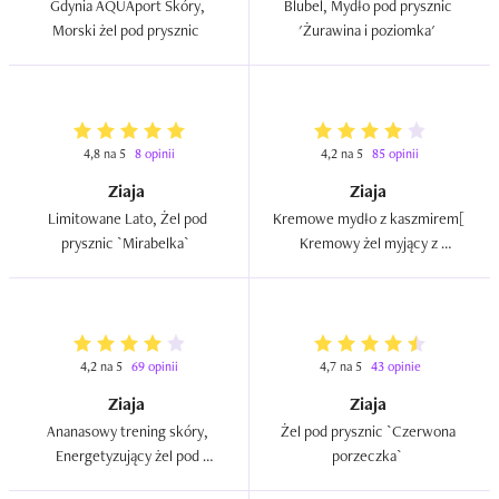
Gdynia AQUAport Skóry, 
Blubel, Mydło pod prysznic 
Morski żel pod prysznic  
'Żurawina i poziomka'  
4,8 na 5
8 opinii
4,2 na 5
85 opinii
Ziaja
Ziaja
Limitowane Lato, Żel pod 
Kremowe mydło z kaszmirem[ 
prysznic `Mirabelka`  
Kremowy żel myjący z 
kaszmirem]  
4,2 na 5
69 opinii
4,7 na 5
43 opinie
Ziaja
Ziaja
Ananasowy trening skóry, 
Żel pod prysznic `Czerwona 
Energetyzujący żel pod 
porzeczka`  
prysznic 2 w 1 do ciała i 