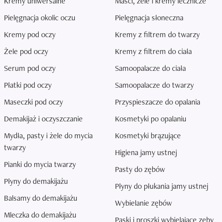
Kremy uniwersalne
Maści, żele i kremy lecznicze
Pielęgnacja okolic oczu
Pielęgnacja słoneczna
Kremy pod oczy
Kremy z filtrem do twarzy
Żele pod oczy
Kremy z filtrem do ciała
Serum pod oczy
Samoopalacze do ciała
Płatki pod oczy
Samoopalacze do twarzy
Maseczki pod oczy
Przyspieszacze do opalania
Demakijaż i oczyszczanie
Kosmetyki po opalaniu
Mydła, pasty i żele do mycia
Kosmetyki brązujące
twarzy
Higiena jamy ustnej
Pianki do mycia twarzy
Pasty do zębów
Płyny do demakijażu
Płyny do płukania jamy ustnej
Balsamy do demakijażu
Wybielanie zębów
Mleczka do demakijażu
Paski i proszki wybielające zęby