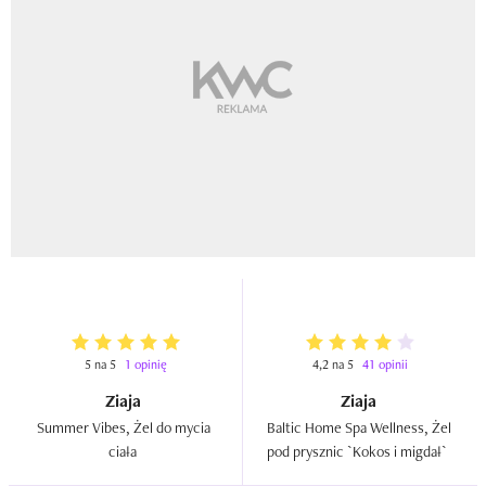
5 na 5
1 opinię
4,2 na 5
41 opinii
Ziaja
Ziaja
Summer Vibes, Żel do mycia 
Baltic Home Spa Wellness, Żel 
ciała  
pod prysznic `Kokos i migdał`  