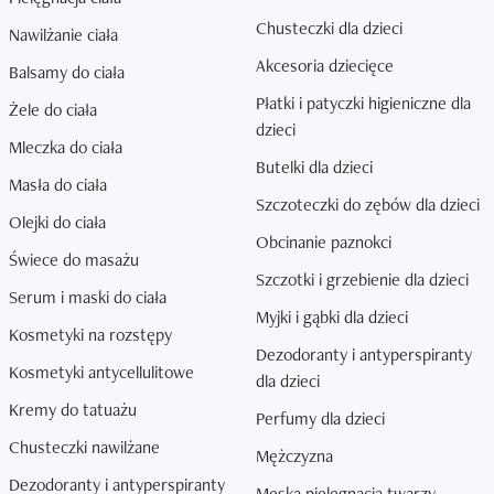
Chusteczki dla dzieci
Nawilżanie ciała
Akcesoria dziecięce
Balsamy do ciała
Płatki i patyczki higieniczne dla
Żele do ciała
dzieci
Mleczka do ciała
Butelki dla dzieci
Masła do ciała
Szczoteczki do zębów dla dzieci
Olejki do ciała
Obcinanie paznokci
Świece do masażu
Szczotki i grzebienie dla dzieci
Serum i maski do ciała
Myjki i gąbki dla dzieci
Kosmetyki na rozstępy
Dezodoranty i antyperspiranty
Kosmetyki antycellulitowe
dla dzieci
Kremy do tatuażu
Perfumy dla dzieci
Chusteczki nawilżane
Mężczyzna
Dezodoranty i antyperspiranty
Męska pielęgnacja twarzy