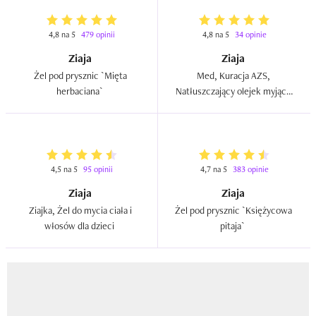
4,8 na 5
479 opinii
4,8 na 5
34 opinie
Ziaja
Ziaja
Żel pod prysznic `Mięta 
Med, Kuracja AZS, 
herbaciana`  
Natłuszczający olejek myjący 
do kąpieli i pod prysznic (nowa 
wersja)  
4,5 na 5
95 opinii
4,7 na 5
383 opinie
Ziaja
Ziaja
Ziajka, Żel do mycia ciała i 
Żel pod prysznic `Księżycowa 
włosów dla dzieci  
pitaja`  