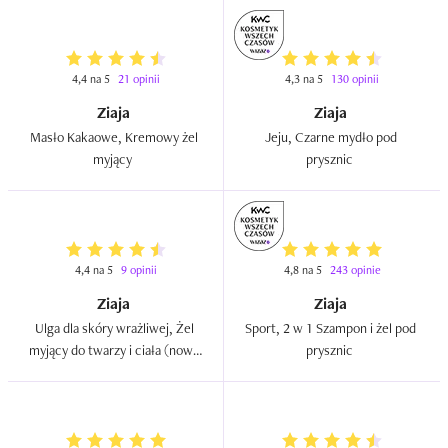
4,4 na 5
21 opinii
4,3 na 5
130 opinii
Ziaja
Ziaja
Masło Kakaowe, Kremowy żel 
Jeju, Czarne mydło pod 
myjący  
prysznic  
4,4 na 5
9 opinii
4,8 na 5
243 opinie
Ziaja
Ziaja
Ulga dla skóry wrażliwej, Żel 
Sport, 2 w 1 Szampon i żel pod 
myjący do twarzy i ciała (nowa 
prysznic  
wersja)  