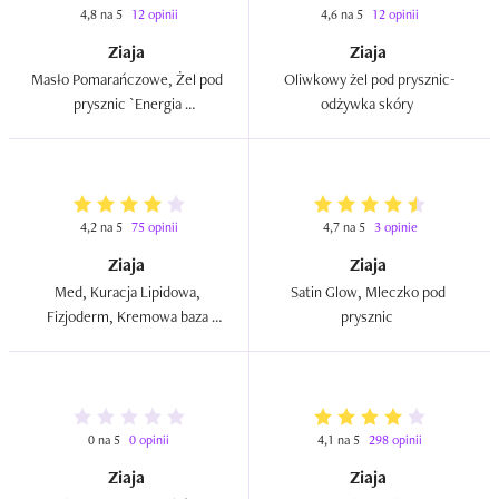
4,8 na 5
12 opinii
4,6 na 5
12 opinii
Ziaja
Ziaja
Masło Pomarańczowe, Żel pod 
Oliwkowy żel pod prysznic-
prysznic `Energia 
odżywka skóry  
Pomarańczy`  
4,2 na 5
75 opinii
4,7 na 5
3 opinie
Ziaja
Ziaja
Med, Kuracja Lipidowa, 
Satin Glow, Mleczko pod 
Fizjoderm, Kremowa baza 
prysznic  
myjąca  
0 na 5
0 opinii
4,1 na 5
298 opinii
Ziaja
Ziaja