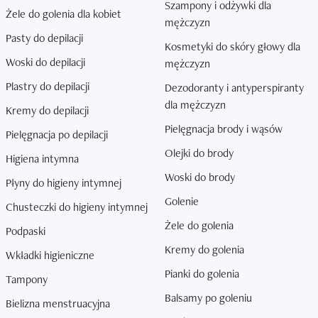
Szampony i odżywki dla
Żele do golenia dla kobiet
mężczyzn
Pasty do depilacji
Kosmetyki do skóry głowy dla
Woski do depilacji
mężczyzn
Plastry do depilacji
Dezodoranty i antyperspiranty
dla mężczyzn
Kremy do depilacji
Pielęgnacja brody i wąsów
Pielęgnacja po depilacji
Olejki do brody
Higiena intymna
Woski do brody
Płyny do higieny intymnej
Golenie
Chusteczki do higieny intymnej
Żele do golenia
Podpaski
Kremy do golenia
Wkładki higieniczne
Pianki do golenia
Tampony
Balsamy po goleniu
Bielizna menstruacyjna