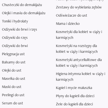
Chusteczki do demakijażu
Zestawy do wybielania zębów
Olejki i masła do demakijażu
Odświeżacze do ust
Toniki i hydrolaty
Mama i dziecko
Odżywki do brwi i rzęs
Kosmetyki dla kobiet w ciąży i
Odżywki do rzęs
karmiących
Odżywki do brwi
Kosmetyki na rozstępy dla
kobiet w ciąży i karmiących
Pielęgnacja ust
Kosmetyki antycellulitowe dla
Balsamy do ust
kobiet w ciąży i karmiących
Olejki do ust
Higiena intymna kobiet w ciąży i
Masełka do ust
karmiących
Maski do ust
Kąpiel i mycie maluszka
Peelingi do ust
Płyny do kąpieli dla dzieci
Serum do ust
Żele do kąpieli dla dzieci