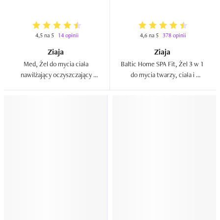
włosów  
4,5 na 5
14 opinii
4,6 na 5
378 opinii
Ziaja
Ziaja
Med, Żel do mycia ciała 
Baltic Home SPA Fit, Żel 3 w 1 
nawilżający oczyszczający 
do mycia twarzy, ciała i 
`Siemię lniane`  
włosów `Mango`  