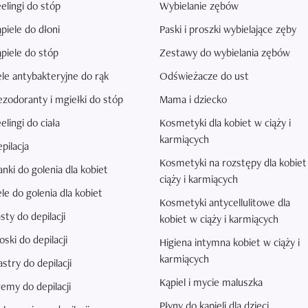
elingi do stóp
Wybielanie zębów
piele do dłoni
Paski i proszki wybielające zęby
piele do stóp
Zestawy do wybielania zębów
le antybakteryjne do rąk
Odświeżacze do ust
zodoranty i mgiełki do stóp
Mama i dziecko
elingi do ciała
Kosmetyki dla kobiet w ciąży i
karmiących
pilacja
Kosmetyki na rozstępy dla kobiet
anki do golenia dla kobiet
ciąży i karmiących
le do golenia dla kobiet
Kosmetyki antycellulitowe dla
sty do depilacji
kobiet w ciąży i karmiących
ski do depilacji
Higiena intymna kobiet w ciąży i
karmiących
astry do depilacji
Kąpiel i mycie maluszka
emy do depilacji
Płyny do kąpieli dla dzieci