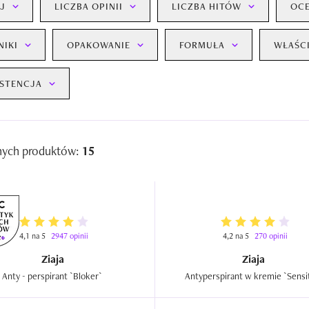
J
LICZBA OPINII
LICZBA HITÓW
OC
NIKI
OPAKOWANIE
FORMUŁA
WŁAŚC
STENCJA
nych produktów:
15
4,1 na 5
2947 opinii
4,2 na 5
270 opinii
Ziaja
Ziaja
Anty - perspirant `Bloker`  