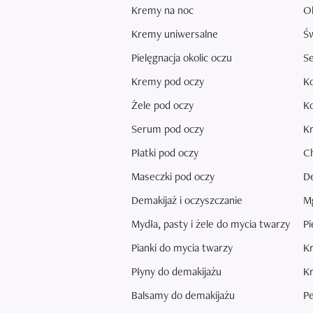
Kremy na noc
Ol
Kremy uniwersalne
Ś
Pielęgnacja okolic oczu
Se
Kremy pod oczy
K
Żele pod oczy
Ko
Serum pod oczy
K
Płatki pod oczy
Ch
Maseczki pod oczy
De
Demakijaż i oczyszczanie
Mg
Mydła, pasty i żele do mycia twarzy
Pi
Pianki do mycia twarzy
Kr
Płyny do demakijażu
Kr
Balsamy do demakijażu
Pe