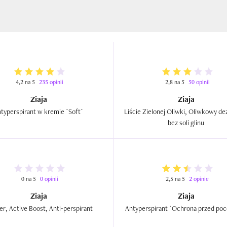
4,2 na 5
235 opinii
2,8 na 5
50 opinii
Ziaja
Ziaja
Antyperspirant w kremie `Soft`  
Liście Zielonej Oliwki, Oliwkowy de
bez soli glinu  
0 na 5
0 opinii
2,5 na 5
2 opinie
Ziaja
Ziaja
Blocker, Active Boost, Anti-perspirant  