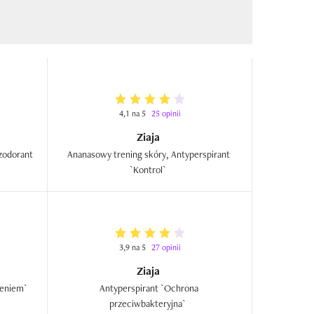
4,1 na 5
25 opinii
Ziaja
zodorant 
Ananasowy trening skóry, Antyperspirant 
`Kontrol`  
3,9 na 5
27 opinii
Ziaja
Antyperspirant `Ochrona przed poceniem`  
Antyperspirant `Ochrona 
przeciwbakteryjna`  