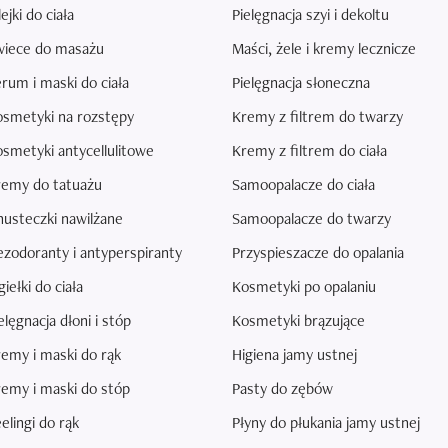
ejki do ciała
Pielęgnacja szyi i dekoltu
wiece do masażu
Maści, żele i kremy lecznicze
rum i maski do ciała
Pielęgnacja słoneczna
osmetyki na rozstępy
Kremy z filtrem do twarzy
smetyki antycellulitowe
Kremy z filtrem do ciała
remy do tatuażu
Samoopalacze do ciała
usteczki nawilżane
Samoopalacze do twarzy
zodoranty i antyperspiranty
Przyspieszacze do opalania
iełki do ciała
Kosmetyki po opalaniu
elęgnacja dłoni i stóp
Kosmetyki brązujące
emy i maski do rąk
Higiena jamy ustnej
emy i maski do stóp
Pasty do zębów
elingi do rąk
Płyny do płukania jamy ustnej