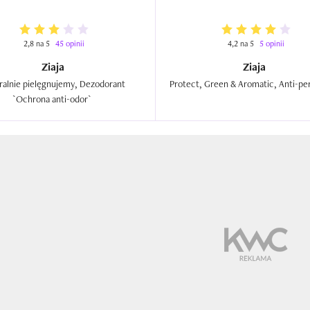
2,8 na 5
45 opinii
4,2 na 5
5 opinii
Ziaja
Ziaja
ralnie pielęgnujemy, Dezodorant 
`Ochrona anti-odor`  