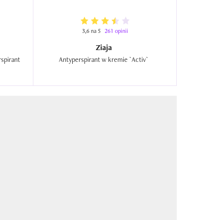
3,6 na 5
261 opinii
Ziaja
Protect, Green & Aromatic, Anti-perspirant  
Antyperspirant w kremie `Activ`  