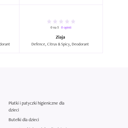
0 na 5
0 opinii
Ziaja
Defence, Oriental & Balsamic, Deodorant  
Defence, Citrus & Spicy, Deodorant  
Płatki i patyczki higieniczne dla
dzieci
Butelki dla dzieci