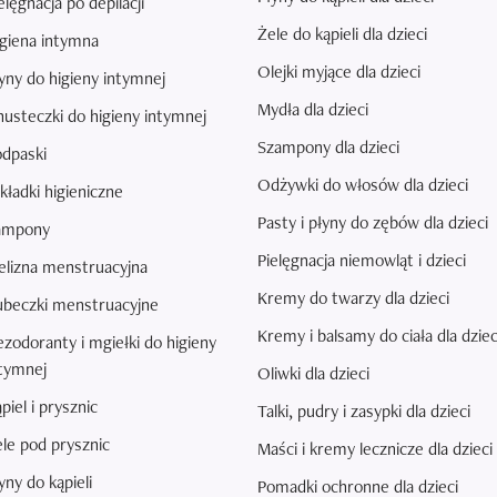
elęgnacja po depilacji
Żele do kąpieli dla dzieci
giena intymna
Olejki myjące dla dzieci
yny do higieny intymnej
Mydła dla dzieci
usteczki do higieny intymnej
Szampony dla dzieci
dpaski
Odżywki do włosów dla dzieci
ładki higieniczne
Pasty i płyny do zębów dla dzieci
ampony
Pielęgnacja niemowląt i dzieci
elizna menstruacyjna
Kremy do twarzy dla dzieci
ubeczki menstruacyjne
Kremy i balsamy do ciała dla dziec
zodoranty i mgiełki do higieny
tymnej
Oliwki dla dzieci
piel i prysznic
Talki, pudry i zasypki dla dzieci
le pod prysznic
Maści i kremy lecznicze dla dzieci
yny do kąpieli
Pomadki ochronne dla dzieci