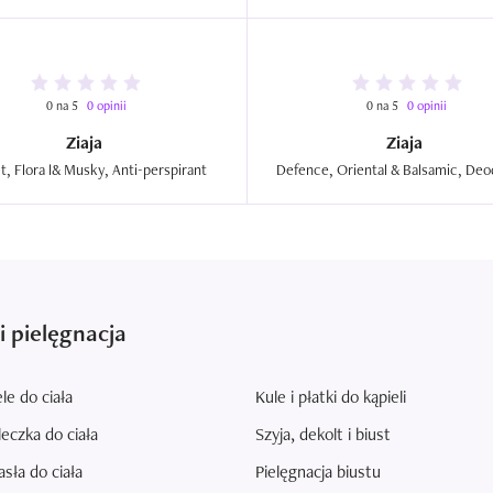
0 na 5
0 opinii
0 na 5
0 opinii
Ziaja
Ziaja
Protect, Flora l& Musky, Anti-perspirant  
i pielęgnacja
le do ciała
Kule i płatki do kąpieli
eczka do ciała
Szyja, dekolt i biust
sła do ciała
Pielęgnacja biustu