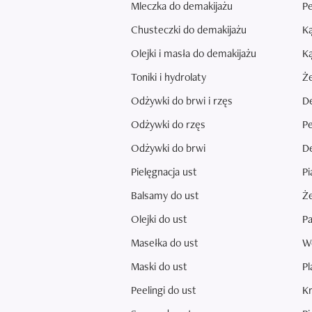
Mleczka do demakijażu
Pe
Chusteczki do demakijażu
Ką
Olejki i masła do demakijażu
Ką
Toniki i hydrolaty
Że
Odżywki do brwi i rzęs
De
Odżywki do rzęs
Pe
Odżywki do brwi
De
Pielęgnacja ust
Pi
Balsamy do ust
Że
Olejki do ust
Pa
Masełka do ust
Wo
Maski do ust
Pl
Peelingi do ust
Kr