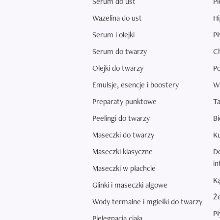
Serum do ust
Pi
Wazelina do ust
Hi
Serum i olejki
Pł
Serum do twarzy
Ch
Olejki do twarzy
Po
Emulsje, esencje i boostery
Wk
Preparaty punktowe
T
Peelingi do twarzy
Bi
Maseczki do twarzy
K
Maseczki klasyczne
De
in
Maseczki w płachcie
Ką
Glinki i maseczki algowe
Że
Wody termalne i mgiełki do twarzy
Pł
Pielęgnacja ciała