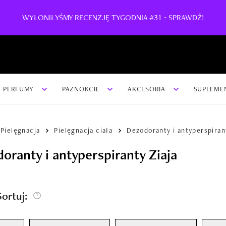
WYŁONIŁYŚMY RECENZJĘ TYGODNIA #31 - SPRAWDŹ!
PERFUMY
PAZNOKCIE
AKCESORIA
SUPLEME
Pielęgnacja
Pielęgnacja ciała
Dezodoranty i antyperspiran
oranty i antyperspiranty Ziaja
/Sortuj: