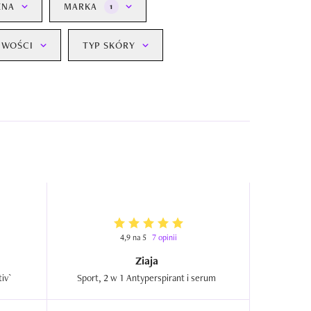
ENA
MARKA
1
IWOŚCI
TYP SKÓRY
4,9 na 5
7 opinii
Ziaja
Antyperspirant w kremie `Sensitiv`  
Sport, 2 w 1 Antyperspirant i serum  