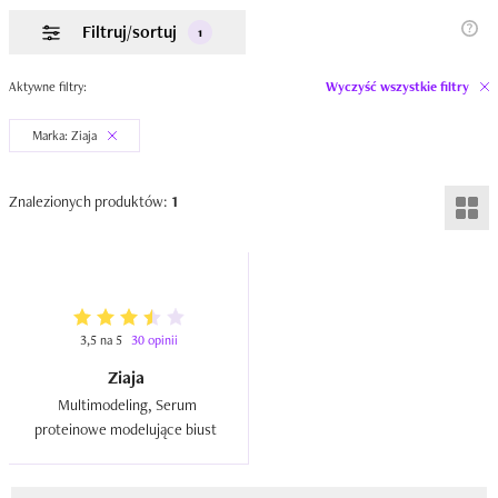
Filtruj/sortuj
1
Aktywne filtry:
Wyczyść wszystkie filtry
Marka: Ziaja
Znalezionych produktów:
1
3,5 na 5
30 opinii
Ziaja
Multimodeling, Serum 
proteinowe modelujące biust  