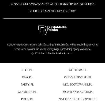
O NAS
REGULAMIN
ZASADY KWC
POLITYKA PRYWATNOŚCI
DSA
KLUB RECENZENTKI
MOJE ZGODY
Dalsze rozpowszechnianie tekstów, zdjęć i materiałów wideo opublikowanych w
serwisie w całości lub w części wymaga uprzedniej zgody wydawcy.
© 2026 Burda Media Polska Sp. z o.o.
ELLE.PL
GOTUJMY.PL
VIVA.PL
PRZYSLIJPRZEPIS.PL
PARTY.PL
MOJEGOTOWANIE.PL
GLAMOUR.PL
MOJPIEKNYOGROD.PL
POLKI.PL
NATIONAL-GEOGRAPHIC.PL