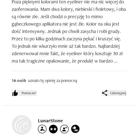
Poza pięknymi kolorami ten eyeliner nie ma nic więcej do 
zaoferowania. Mam dwa kolory, niebieski i fioletowy, i oba 
są równie złe. Jeśli chodzi o precyzję to mimo 
gąbeczkowego aplikatora nie jest źle. Kolor na oku jest 
dość intensywny. Jednak po chwili zasycha i robi grudy. 
Przez to po kilku godzinach zaczyna pękać i kruszyć się. 
To jednak nie wkurzyło mnie aż tak bardzo. Najbardziej 
zdenerwował mnie fakt, że eyeliner który kosztuje 30 zł 
ma tak tragiczne opakowanie, że produkt w bardzo 
krótkim czasie zasycha i jest do wyrzucenia. Nie zdążyłam 
się tym linerem nacieszyć bo praktycznie prawie od razu 
16 osób
uznało tę opinię za pomocną
musiał pójść do śmieci. Wiem, że to nie jest moja wina bo 
mam manię zakręcania wszystkiego. Wszystkie inne 
Pomocne!
Udostępnij
linery mam, używam i są świeże a tutaj nagle dwa z Soda 
Makeup momentalnie wysychają. No jest to podejrzana 
sytuacja.
LunarStone