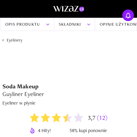
OPIS PRODUKTU
SKŁADNIKI
OPINIE UŻYTKO
Eyelinery
Soda Makeup
Guyliner Eyeliner
Eyeliner w płynie
3,7
(12)
4 Hity!
58% kupi ponownie