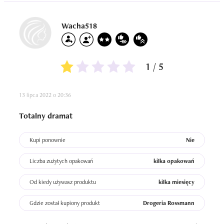
rzęs na ruchomej części powieki, więc nie muszę się 
użerać z zalotną kreską, martwić o to, ze zaraz łza mi coś 
rozmarze, a do tego ten brokacik dodaje oku pikanterii.

Wacha518
Osobiście jestem zachwycona, tym bardziej, że eyeliner 
trzyma mi się spokojnie cały dzień, nie rozmazuje się, nie 
1 / 5
odbija.
13 lipca 2022 o 20:36
Totalny dramat
Kupi ponownie
Nie
Liczba zużytych opakowań
kilka opakowań
Od kiedy używasz produktu
kilka miesięcy
Gdzie został kupiony produkt
Drogeria Rossmann