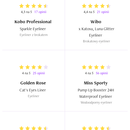
4,3 na 5
17 opinii
4,4 na 5
21 opinii
Kobo Professional
Wibo
Sparkle Eyeliner  
 x Katosu, Luna Glitter 
Eyeliner z brokatem
Eyeliner  
Brokatowy eyeliner
4 na 5
25 opinii
4 na 5
56 opinii
Golden Rose
Miss Sporty
Cat's Eyes Liner  
Pump Up Booster 24H 
Eyeliner
Waterproof Eyeliner  
Wodoodporny eyeliner