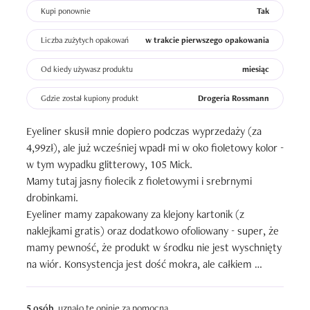
Kupi ponownie
Tak
Liczba zużytych opakowań
w trakcie pierwszego opakowania
Od kiedy używasz produktu
miesiąc
Gdzie został kupiony produkt
Drogeria Rossmann
Eyeliner skusił mnie dopiero podczas wyprzedaży (za 
4,99zł), ale już wcześniej wpadł mi w oko fioletowy kolor - 
w tym wypadku glitterowy, 105 Mick.

Mamy tutaj jasny fiolecik z fioletowymi i srebrnymi 
drobinkami.

Eyeliner mamy zapakowany za klejony kartonik (z 
naklejkami gratis) oraz dodatkowo ofoliowany - super, że 
mamy pewność, że produkt w środku nie jest wyschnięty 
na wiór. Konsystencja jest dość mokra, ale całkiem 
porządnie napigmentowana. Produkt dość szybko (ale nie 
za szybko) zastyga i trzyma się rewelacyjnie calutki dzień. 
5 osób
uznało tę opinię za pomocną