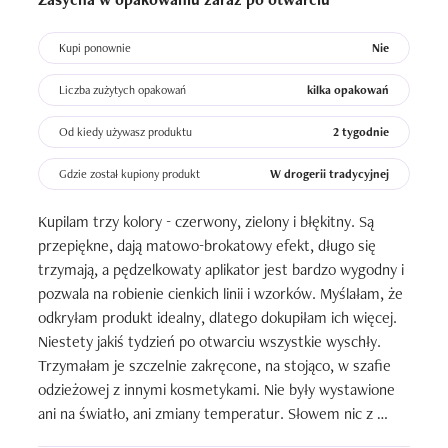
Kupi ponownie
Nie
Liczba zużytych opakowań
kilka opakowań
Od kiedy używasz produktu
2 tygodnie
Gdzie został kupiony produkt
W drogerii tradycyjnej
Kupilam trzy kolory - czerwony, zielony i błękitny. Są 
przepiękne, dają matowo-brokatowy efekt, długo się 
trzymają, a pędzelkowaty aplikator jest bardzo wygodny i 
pozwala na robienie cienkich linii i wzorków. Myślałam, że 
odkryłam produkt idealny, dlatego dokupiłam ich więcej. 
Niestety jakiś tydzień po otwarciu wszystkie wyschły. 
Trzymałam je szczelnie zakręcone, na stojąco, w szafie 
odzieżowej z innymi kosmetykami. Nie były wystawione 
ani na światło, ani zmiany temperatur. Słowem nic z 
zewnątrz nie mogło im zaszkodzić. Z tuszu zrobiła się 