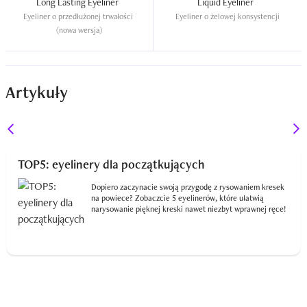
Long Lasting Eyeliner  
Liquid Eyeliner  
Eyeliner o przedłużonej trwałości 
Eyeliner o żelowej konsystencji
(nowa wersja)
Artykuły
TOP5: eyelinery dla początkujących
Dopiero zaczynacie swoją przygodę z rysowaniem kresek
na powiece? Zobaczcie 5 eyelinerów, które ułatwią
narysowanie pięknej kreski nawet niezbyt wprawnej ręce!