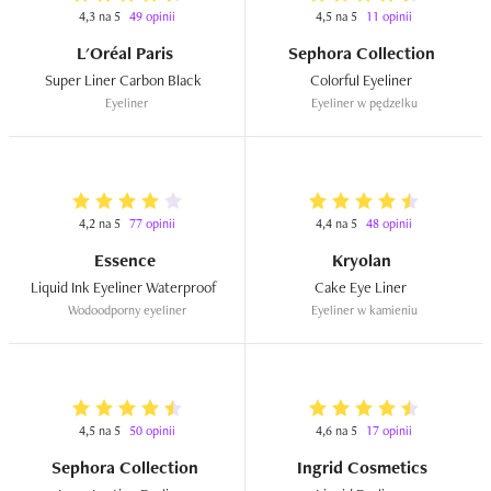
4,3 na 5
49 opinii
4,5 na 5
11 opinii
L'Oréal Paris
Sephora Collection
Super Liner Carbon Black  
Colorful Eyeliner  
Eyeliner
Eyeliner w pędzelku
4,2 na 5
77 opinii
4,4 na 5
48 opinii
Essence
Kryolan
Liquid Ink Eyeliner Waterproof  
Cake Eye Liner  
Wodoodporny eyeliner
Eyeliner w kamieniu
4,5 na 5
50 opinii
4,6 na 5
17 opinii
Sephora Collection
Ingrid Cosmetics