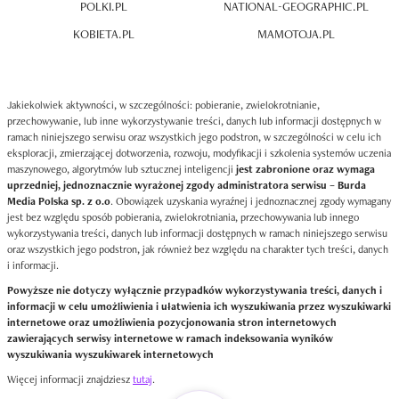
POLKI.PL
NATIONAL-GEOGRAPHIC.PL
KOBIETA.PL
MAMOTOJA.PL
Jakiekolwiek aktywności, w szczególności: pobieranie, zwielokrotnianie,
przechowywanie, lub inne wykorzystywanie treści, danych lub informacji dostępnych w
ramach niniejszego serwisu oraz wszystkich jego podstron, w szczególności w celu ich
eksploracji, zmierzającej dotworzenia, rozwoju, modyfikacji i szkolenia systemów uczenia
maszynowego, algorytmów lub sztucznej inteligencji
jest zabronione oraz wymaga
uprzedniej, jednoznacznie wyrażonej zgody administratora serwisu – Burda
Media Polska sp. z o.o
. Obowiązek uzyskania wyraźnej i jednoznacznej zgody wymagany
jest bez względu sposób pobierania, zwielokrotniania, przechowywania lub innego
wykorzystywania treści, danych lub informacji dostępnych w ramach niniejszego serwisu
oraz wszystkich jego podstron, jak również bez względu na charakter tych treści, danych
i informacji.
Powyższe nie dotyczy wyłącznie przypadków wykorzystywania treści, danych i
informacji w celu umożliwienia i ułatwienia ich wyszukiwania przez wyszukiwarki
internetowe oraz umożliwienia pozycjonowania stron internetowych
zawierających serwisy internetowe w ramach indeksowania wyników
wyszukiwania wyszukiwarek internetowych
Więcej informacji znajdziesz
tutaj
.