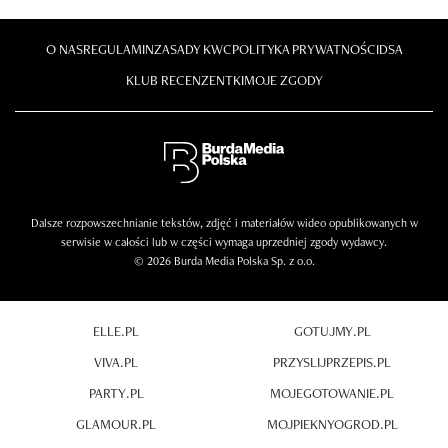
O NAS
REGULAMIN
ZASADY KWC
POLITYKA PRYWATNOŚCI
DSA
KLUB RECENZENTKI
MOJE ZGODY
Dalsze rozpowszechnianie tekstów, zdjęć i materiałów wideo opublikowanych w
serwisie w całości lub w części wymaga uprzedniej zgody wydawcy.
© 2026 Burda Media Polska Sp. z o.o.
ELLE.PL
GOTUJMY.PL
VIVA.PL
PRZYSLIJPRZEPIS.PL
PARTY.PL
MOJEGOTOWANIE.PL
GLAMOUR.PL
MOJPIEKNYOGROD.PL