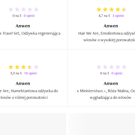
0 na 5
0 opinii
4,7 na 5
3 opinie
Anwen
Anwen
Delicious Travel Set, Odżywka regenerująca  
Hair We Are, Emolientowa odżywk
3,3 na 5
10 opinii
0 na 5
0 opinii
Anwen
Anwen
e Are, Humektantowa odżywka do 
 x Ministerstwo.+, Róża-Malina, O
włosów o różnej porowatości  
wygładzająca do włosów  