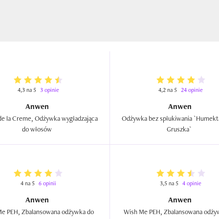
4,3 na 5
3 opinie
4,2 na 5
24 opinie
Anwen
Anwen
e la Creme, Odżywka wygładzająca 
Odżywka bez spłukiwania `Humekt
do włosów  
Gruszka`  
4 na 5
6 opinii
3,5 na 5
4 opinie
Anwen
Anwen
e PEH, Zbalansowana odżywka do 
Wish Me PEH, Zbalansowana odżyw