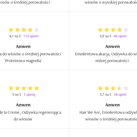
włosów o średniej porowatości  
4,1 na 5
113 opinie
3,9 na 5
46 opinii
Anwen
Anwen
 do włosów o średniej porowatości 
Emolientowa akacja, Odżywka do wł
`Proteinowa magnolia`  
niskiej porowatości  
5 na 5
1 opinię
3,7 na 5
18 opinii
Anwen
Anwen
e la Creme, Odżywka regenerująca 
Hair We Are, Emolientowa odżywk
do włosów  