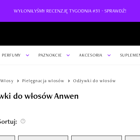
WYŁONIŁYŚMY RECENZJĘ TYGODNIA #31 - SPRAWDŹ!
PERFUMY
PAZNOKCIE
AKCESORIA
SUPLEME
Włosy
Pielęgnacja włosów
Odżywki do włosów
wki do włosów Anwen
/Sortuj: