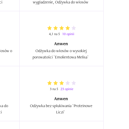
włosów o wysokiej porowatości  
wygładzenie, Odżywka do włosów  
4,1 na 5
10 opinii
Anwen
osów o 
Odżywka do włosów o wysokiej 
porowatości `Emolientowa Melisa`  
3 na 5
23 opinie
Anwen
a do 
Odżywka bez spłukiwania `Proteinowe 
włosów o średniej porowatości  
Liczi`  