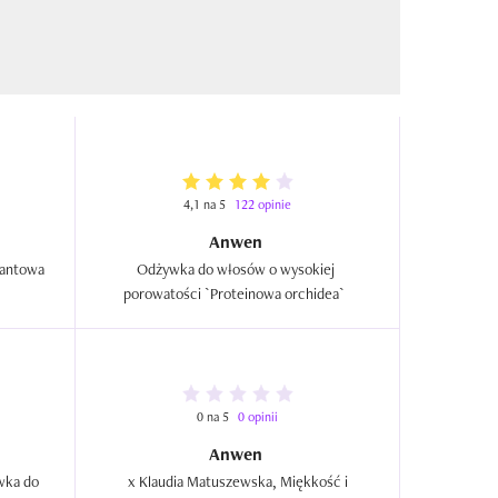
4,1 na 5
122 opinie
Anwen
antowa 
Odżywka do włosów o wysokiej 
porowatości `Proteinowa orchidea`  
0 na 5
0 opinii
Anwen
ka do 
 x Klaudia Matuszewska, Miękkość i 