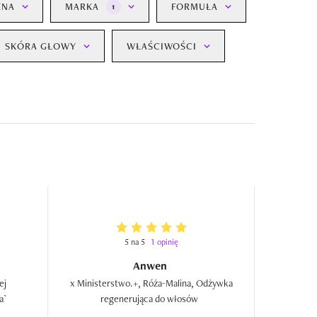
ENA
MARKA
FORMUŁA
1
SKÓRA GŁOWY
WŁAŚCIWOŚCI
5 na 5
1 opinię
Anwen
j 
 x Ministerstwo.+, Róża-Malina, Odżywka 
porowatości `Emolientowa róża`  
regenerująca do włosów  