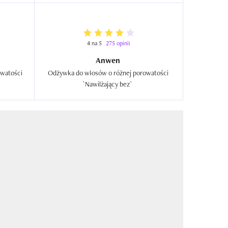
4 na 5
275 opinii
Anwen
watości 
Odżywka do włosów o różnej porowatości 
`Nawilżający bez`  