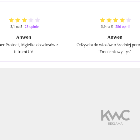
3,1 na 5
23 opinie
3,9 na 5
286 opinii
Anwen
Anwen
r Protect, Mgiełka do włosów z 
Odżywka do włosów o średniej poro
filtrami UV  
`Emolientowy irys`  