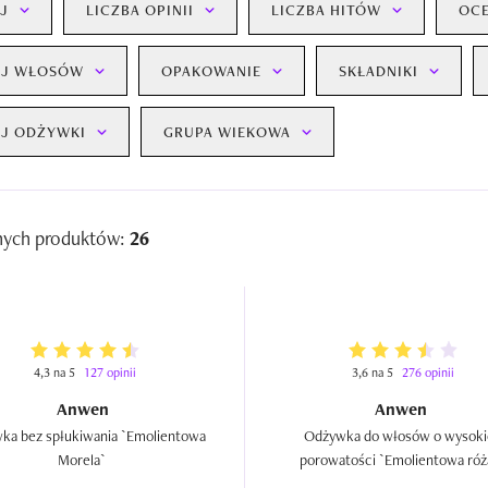
J
LICZBA OPINII
LICZBA HITÓW
OC
AJ WŁOSÓW
OPAKOWANIE
SKŁADNIKI
J ODŻYWKI
GRUPA WIEKOWA
nych produktów:
26
4,3 na 5
127 opinii
3,6 na 5
276 opinii
Anwen
Anwen
ka bez spłukiwania `Emolientowa 
Odżywka do włosów o wysokie
Morela`  