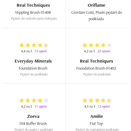
Real Techniques
Oriflame
Stippling Brush 01408  
Giordani Gold, Płaski pędzel do 
Pędzel do wykończania makijażu
podkładu  
4,4 na 5
13 opinii
4,2 na 5
22 opinie
Everyday Minerals
Real Techniques
Foundation Brush  
Foundation Brush 01402  
Pędzel do podkładu
Pędzel do podkładu
4,2 na 5
11 opinii
4,5 na 5
12 opinii
Zoeva
Amilie
104 Buffer Brush  
Flat Top  
Pędzel do pudru i podkładu
Pędzel do nakładania podkładu