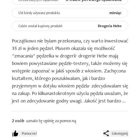
Od kiedy używasz produktu
miesiąc
Gdzie został kupiony produkt
Drogeria Hebe
Początkowo nie byłam przekonana, czy warto inwestować 
35 zł w jeden pędzel. Plusem okazała się możliwość 
"zmacania" pędzelka w drogerii- drogerie Hebe mają 
bowiem powystawiane pędzle-testery, także możemy się 
wstępnie zapoznać w jakiś sposób z włosiem. Zachęcona 
kształtem, którego poszukiwałam, jak i bardzo 
przyjemnym w dotyku włosiem pędzla- zdecydowałam się 
na zakup. Po kilkunastokrotnym użyciu pędzla uważam, że 
jest on zdecydowanie godny uwagi. Jakość jest bardzo 
dobra, włosie nie podrażnia twarzy, mokre konsystencje 
kosmetyków dzięki niemu pięknie i bez smug wtapiają się 
2 osób
uznało tę opinię za pomocną
w cerę. Od kiedy mam ten pędzel zastąpił mi on 
języczkowy pędzel do nakładania podkładu.  Polecam!
Pomocne!
Udostępnij