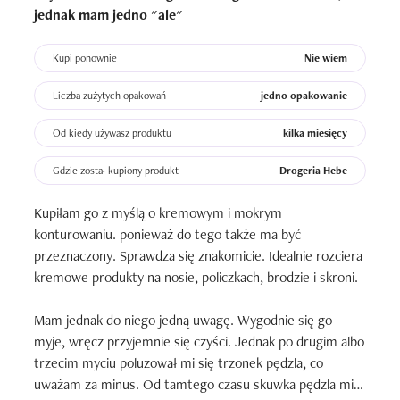
podkłady, czy bronzery, które nie sprawdzają mi się na 
jednak mam jedno "ale"
codzień wyglądają pięknie. Nie wiem jak to jest możliwe, 
ale robi to świetnie!

Kupi ponownie
Nie wiem
Myje go po każdym użyciu i nie zauważyłam żadnych 
Liczba zużytych opakowań
jedno opakowanie
zniszczeń. Skuwka nie luzuje się (jak w przypadku innych 
pędzli już po pierwszych kilku myciach). Klej trzyma 
Od kiedy używasz produktu
kilka miesięcy
mocno, nie zauważyłam, aby jakieś włoski z niego 
Gdzie został kupiony produkt
Drogeria Hebe
wypadały. To na prawdę porządnie wykonany pędzel. 
Jedynie do czego można by się było przyczepić to napis 
Kupiłam go z myślą o kremowym i mokrym 
"Hebe f08", który zaczyna się zcierać, jednak nie stanowi 
konturowaniu. ponieważ do tego także ma być 
to dla mnie żadnego problemu. 

przeznaczony. Sprawdza się znakomicie. Idealnie rozciera 
kremowe produkty na nosie, policzkach, brodzie i skroni.

Wygląd pędzla jest również ok, nie zachwyca, ale nie o to 
w tym chodzi. Najważniejsze, że jest bardzo wygodny w 
Mam jednak do niego jedną uwagę. Wygodnie się go 
użytkowaniu. 

myje, wręcz przyjemnie się czyści. Jednak po drugim albo 
trzecim myciu poluzował mi się trzonek pędzla, co 
Cena jak za tak jakościowy produkt jest bardzo 
uważam za minus. Od tamtego czasu skuwka pędzla mi 
przyzwoita. Kupiłąm go na promocji w Hebe za ok. 37 zł 