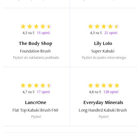
4,5 na 5
15 opinii
4,3 na 5
21 opinii
The Body Shop
Lily Lolo
Foundation Brush  
Super Kabuki  
Pędzel do nakładania podkładu
Pędzel do pudru mineralnego
4,7 na 5
17 opinii
4,8 na 5
128 opinii
LancrOne
Everyday Minerals
Flat Top Kabuki Brush F60  
Long Handled Kabuki Brush  
Pędzel
Pędzel