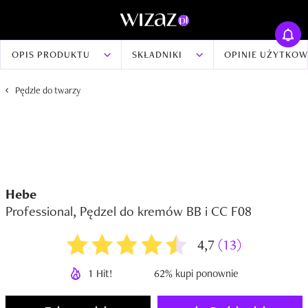
OPIS PRODUKTU
SKŁADNIKI
OPINIE UŻYTKO
Pędzle do twarzy
Hebe
Professional, Pędzel do kremów BB i CC F08
4,7
(13)
1 Hit!
62% kupi ponownie