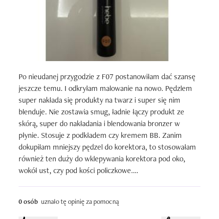
Po nieudanej przygodzie z F07 postanowiłam dać szansę 
jeszcze temu. I odkryłam malowanie na nowo. Pędzlem 
super nakłada się produkty na twarz i super się nim 
blenduje. Nie zostawia smug, ładnie łączy produkt ze 
skórą, super do nakładania i blendowania bronzer w 
płynie. Stosuje z podkładem czy kremem BB. Zanim 
dokupiłam mniejszy pędzel do korektora, to stosowałam 
również ten duży do wklepywania korektora pod oko, 
wokół ust, czy pod kości policzkowe.

Jedyny minus to ciężko się go myje. Pędzel trochę jednak 
wciąga produktu w głąb i jak zaczynam go myć to mam 
0 osób
uznało tę opinię za pomocną
wrażenie, że ciągle jest brudny i ciągle wypływa z niego 
ten podkład, a wodę do moczenia wymieniam nim 