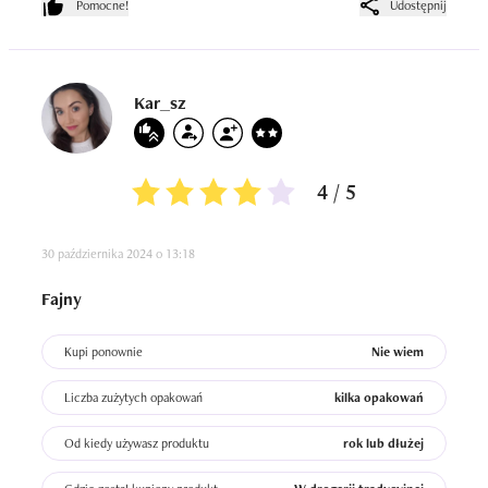
Pomocne!
Udostępnij
nieskończoną ilość razy.
Kar_sz
4 / 5
30 października 2024 o 13:18
Fajny
Kupi ponownie
Nie wiem
Liczba zużytych opakowań
kilka opakowań
Od kiedy używasz produktu
rok lub dłużej