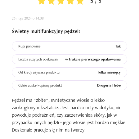
5 / 5
26 maja 2024 o 14:38
Świetny multifunkcyjny pędzel!
Kupi ponownie
Tak
Liczba zużytych opakowań
w trakcie pierwszego opakowania
Od kiedy używasz produktu
kilka miesięcy
Gdzie został kupiony produkt
Drogeria Hebe
Pędzel ma "zbite", syntetyczne włosie o lekko 
zaokrąglonym kształcie. Jest bardzo miły w dotyku, nie 
powoduje podrażnień, czy zaczerwieniea skóry, jak w 
przypadku innych pędzli - jego włosie jest bardzo miękkie. 
Doskonale pracuje się nim na twarzy. 
