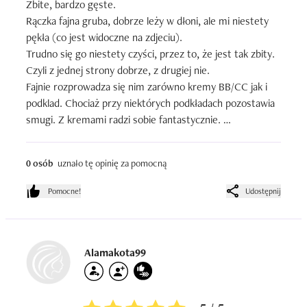
Zbite, bardzo gęste. 

Rączka fajna gruba, dobrze leży w dłoni, ale mi niestety 
pękła (co jest widoczne na zdjeciu). 

Trudno się go niestety czyści, przez to, że jest tak zbity. 
Czyli z jednej strony dobrze, z drugiej nie. 

Fajnie rozprowadza się nim zarówno kremy BB/CC jak i 
podklad. Chociaż przy niektórych podkładach pozostawia 
smugi. Z kremami radzi sobie fantastycznie. 

Jest to dobry pędzel za niewielkie pieniądze. 

Plus za dostępność. 

0 osób
uznało tę opinię za pomocną
Mimo wszystko bardzo go lubię.
Pomocne!
Udostępnij
Alamakota99