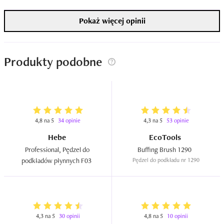
Pokaż więcej opinii
Produkty podobne
4,8 na 5
34 opinie
4,3 na 5
53 opinie
Hebe
EcoTools
Professional, Pędzel do 
Buffing Brush 1290  
podkładów płynnych F03  
Pędzel do podkładu nr 1290
4,3 na 5
30 opinii
4,8 na 5
10 opinii