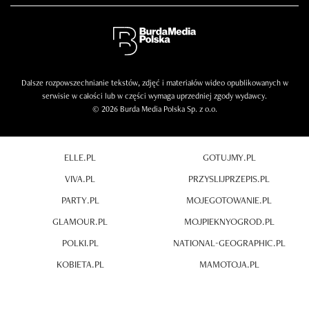
Dalsze rozpowszechnianie tekstów, zdjęć i materiałów wideo opublikowanych w
serwisie w całości lub w części wymaga uprzedniej zgody wydawcy.
© 2026 Burda Media Polska Sp. z o.o.
ELLE.PL
GOTUJMY.PL
VIVA.PL
PRZYSLIJPRZEPIS.PL
PARTY.PL
MOJEGOTOWANIE.PL
GLAMOUR.PL
MOJPIEKNYOGROD.PL
POLKI.PL
NATIONAL-GEOGRAPHIC.PL
KOBIETA.PL
MAMOTOJA.PL