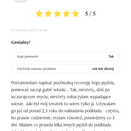
5 / 5
21 września 2015 o 16:44
Genialny!
Kupi ponownie
Tak
Od kiedy używasz produktu
rok lub dłużej
Postanowiłam napisać pochwalną recenzję tego pędzla, 
ponieważ zaczął gubić włoski... Tak, niestety, dziś po 
wczorajszym myciu, niestety zobaczyłam wypadające 
włosie. Jaki był mój smutek to wiem tylko ja. Używałam 
go już od ponad 2,5 roku do nakładania podkładu - często, 
bo prawie codziennie; myłam również, powiedzmy co 3 
dni. Miałam co prawda kilka innych pędzli do podkładu 