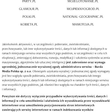
PARTY.PL
MOJEGOTOWANIE.PL
GLAMOUR.PL
MOJPIEKNYOGROD.PL
POLKI.PL
NATIONAL-GEOGRAPHIC.PL
KOBIETA.PL
MAMOTOJA.PL
Jakiekolwiek aktywności, w szczególności: pobieranie, zwielokrotnianie,
przechowywanie, lub inne wykorzystywanie treści, danych lub informacji dostępnych w
ramach niniejszego serwisu oraz wszystkich jego podstron, w szczególności w celu ich
eksploracji, zmierzającej dotworzenia, rozwoju, modyfikacji i szkolenia systemów uczenia
maszynowego, algorytmów lub sztucznej inteligencji
jest zabronione oraz wymaga
uprzedniej, jednoznacznie wyrażonej zgody administratora serwisu – Burda
Media Polska sp. z o.o
. Obowiązek uzyskania wyraźnej i jednoznacznej zgody wymagany
jest bez względu sposób pobierania, zwielokrotniania, przechowywania lub innego
wykorzystywania treści, danych lub informacji dostępnych w ramach niniejszego serwisu
oraz wszystkich jego podstron, jak również bez względu na charakter tych treści, danych
i informacji.
Powyższe nie dotyczy wyłącznie przypadków wykorzystywania treści, danych i
informacji w celu umożliwienia i ułatwienia ich wyszukiwania przez wyszukiwarki
internetowe oraz umożliwienia pozycjonowania stron internetowych
zawierających serwisy internetowe w ramach indeksowania wyników