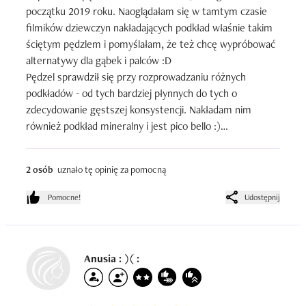
początku 2019 roku. Naoglądałam się w tamtym czasie 
filmików dziewczyn nakładających podkład właśnie takim 
ściętym pędzlem i pomyślałam, że też chcę wypróbować 
alternatywy dla gąbek i palców :D 

Pędzel sprawdził się przy rozprowadzaniu różnych 
podkładów - od tych bardziej płynnych do tych o 
zdecydowanie gęstszej konsystencji. Nakładam nim 
również podkład mineralny i jest pico bello :)

Finał finałów okazało się, że pędzel świetnie rozprowadza 
podkład płynny i sypki, zużywa go mniej niż gąbeczka i do 
2 osób
uznało tę opinię za pomocną
tego jest bardzo dobrej jakości. Po tak długim czasie 
użytkowania i co za tym idzie - częstym myciu - nie 
Pomocne!
Udostępnij
zauważyłam w nim żadnych uszczerbków. Włosie jest 
nadal przyjemnie miękkie i nie wypada. Rączka jest nadal 
taka jak przy zakupie - litery się nie starły.
Anusia : )( :