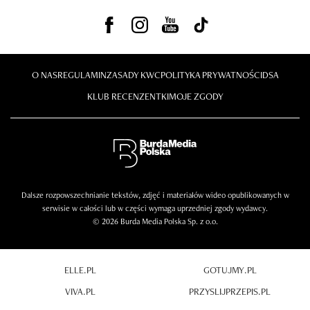
O NAS
REGULAMIN
ZASADY KWC
POLITYKA PRYWATNOŚCI
DSA
KLUB RECENZENTKI
MOJE ZGODY
Dalsze rozpowszechnianie tekstów, zdjęć i materiałów wideo opublikowanych w
serwisie w całości lub w części wymaga uprzedniej zgody wydawcy.
© 2026 Burda Media Polska Sp. z o.o.
ELLE.PL
GOTUJMY.PL
VIVA.PL
PRZYSLIJPRZEPIS.PL