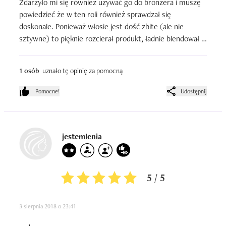
Zdarzyło mi się również używać go do bronzera i muszę 
powiedzieć że w ten roli również sprawdzał się 
doskonale. Ponieważ włosie jest dość zbite (ale nie 
sztywne) to pięknie rozcierał produkt, ładnie blendował i 
zacierał granicę między produktami. Generalnie staram 
się nie wydawać zbyt wiele na akcesoria do makijażu, ale 
1 osób
uznało tę opinię za pomocną
uważam że w tej półce cenowej ciężko będzie znaleźć 
równie dobry jakościowo, skuteczny i wytrzymały 
Pomocne!
Udostępnij
produkt. Dziś już sięgam po niego rzadziej, ale jedynie z 
racji tego że posiadam sporo pędzli. Przeszedł w 
międzyczasie kilkukrotne pranie, ale z włosiem nic się nie 
dzieje, włoski nie wypadają, trzyma się świetnie.
jestemlenia
5 / 5
3 sierpnia 2018 o 23:41