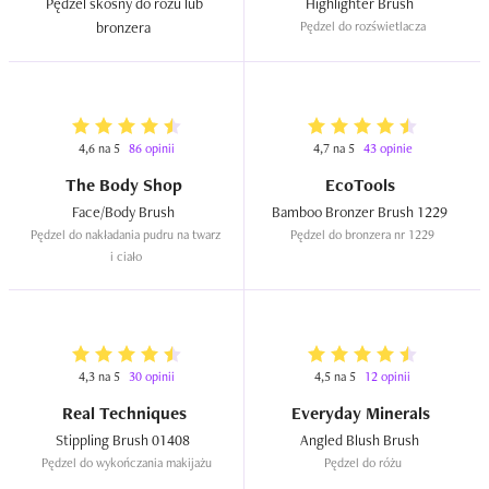
Pędzel skośny do różu lub 
Highlighter Brush  
bronzera  
Pędzel do rozświetlacza
4,6 na 5
86 opinii
4,7 na 5
43 opinie
The Body Shop
EcoTools
Face/Body Brush  
Bamboo Bronzer Brush 1229  
Pędzel do nakładania pudru na twarz 
Pędzel do bronzera nr 1229
i ciało
4,3 na 5
30 opinii
4,5 na 5
12 opinii
Real Techniques
Everyday Minerals
Stippling Brush 01408  
Angled Blush Brush  
Pędzel do wykończania makijażu
Pędzel do różu