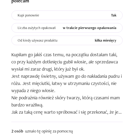
polecam
Kupi ponownie
Tak
Liczba zużytych opakowań
w trakcie pierwszego opakowania
Od kiedy używasz produktu
kilka miesięcy
Kupiłam go jakiś czas temu, na początku dostałam taki, 
co przy każdym dotknięciu gubił włosie, ale sprzedawca 
wysłał mi zaraz drugi, który już był ok.

Jest naprawdę świetny, używam go do nakładania pudru i 
różu. Jest mięciutki, łatwy w utrzymaniu czystości, nie 
wypada z niego włosie.

Nie podrażnia również skóry twarzy, którą czasami mam 
bardzo wrażliwą.

Jak za taką cenę warto spróbować i się przekonać, że jest 
naprawdę świetny;)
2 osób
uznało tę opinię za pomocną