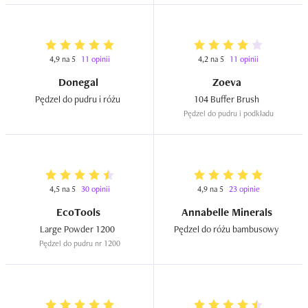
4,9 na 5
11 opinii
4,2 na 5
11 opinii
Donegal
Zoeva
Pędzel do pudru i różu  
104 Buffer Brush  
Pędzel do pudru i podkładu
4,5 na 5
30 opinii
4,9 na 5
23 opinie
EcoTools
Annabelle Minerals
Large Powder 1200  
Pędzel do różu bambusowy  
Pędzel do pudru nr 1200