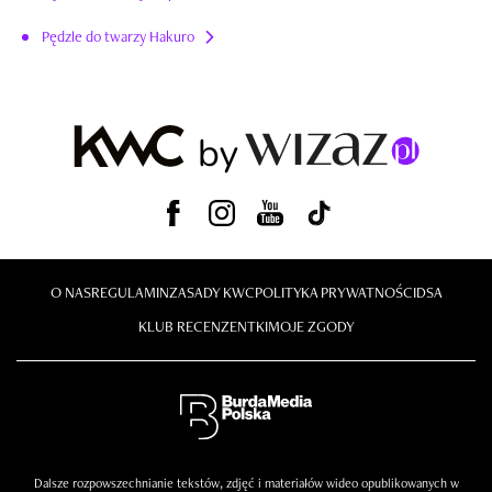
Pędzle do twarzy Hakuro
O NAS
REGULAMIN
ZASADY KWC
POLITYKA PRYWATNOŚCI
DSA
KLUB RECENZENTKI
MOJE ZGODY
Dalsze rozpowszechnianie tekstów, zdjęć i materiałów wideo opublikowanych w