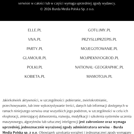
serwisie w całości lub w części wymaga uprzedniej zgody wydawcy.
© 2026 Burda Media Polska Sp. z o.o.
ELLE.PL
GOTUJMY.PL
VIVA.PL
PRZYSLIJPRZEPIS.PL
PARTY.PL
MOJEGOTOWANIE.PL
GLAMOUR.PL
MOJPIEKNYOGROD.PL
POLKI.PL
NATIONAL-GEOGRAPHIC.PL
KOBIETA.PL
MAMOTOJA.PL
Jakiekolwiek aktywności, w szczególności: pobieranie, zwielokrotnianie,
przechowywanie, lub inne wykorzystywanie treści, danych lub informacji dostępnych w
ramach niniejszego serwisu oraz wszystkich jego podstron, w szczególności w celu ich
eksploracji, zmierzającej dotworzenia, rozwoju, modyfikacji i szkolenia systemów uczenia
maszynowego, algorytmów lub sztucznej inteligencji
jest zabronione oraz wymaga
uprzedniej, jednoznacznie wyrażonej zgody administratora serwisu – Burda
Media Polska sp. z o.o
. Obowiązek uzyskania wyraźnej i jednoznacznej zgody wymagany