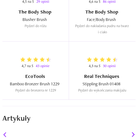
4,5 na 5
29 opinii
4,6 na 5
86 opinii
The Body Shop
The Body Shop
Blusher Brush  
Face/Body Brush  
Pędzel do różu
Pędzel do nakładania pudru na twarz 
i ciało
4,7 na 5
43 opinie
4,3 na 5
30 opinii
EcoTools
Real Techniques
Bamboo Bronzer Brush 1229  
Stippling Brush 01408  
Pędzel do bronzera nr 1229
Pędzel do wykończania makijażu
Artykuły