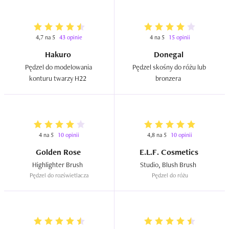
4,7 na 5
43 opinie
4 na 5
15 opinii
Hakuro
Donegal
Pędzel do modelowania 
Pędzel skośny do różu lub 
konturu twarzy H22  
bronzera  
4 na 5
10 opinii
4,8 na 5
10 opinii
Golden Rose
E.L.F. Cosmetics
Highlighter Brush  
Studio, Blush Brush  
Pędzel do rozświetlacza
Pędzel do różu