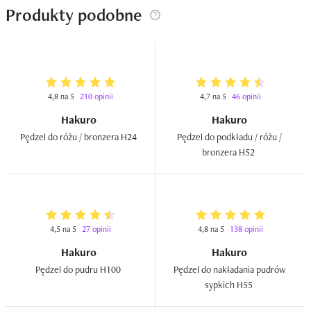
Produkty podobne
4,8 na 5
210 opinii
4,7 na 5
46 opinii
Hakuro
Hakuro
Pędzel do różu / bronzera H24  
Pędzel do podkładu / różu / 
bronzera H52  
4,5 na 5
27 opinii
4,8 na 5
138 opinii
Hakuro
Hakuro
Pędzel do pudru H100  
Pędzel do nakładania pudrów 
sypkich H55  