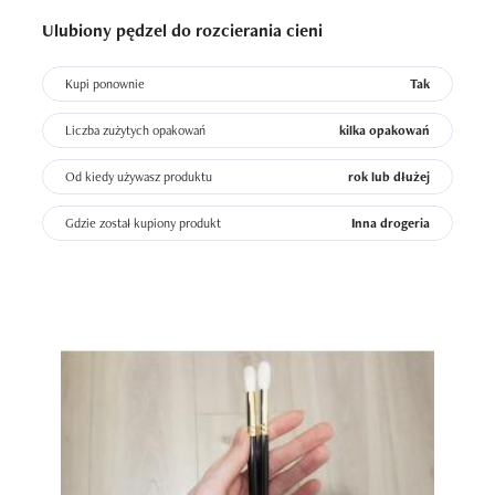
Hakuro serii J ma do oczu tylko trzy modele w różnych 
Ulubiony pędzel do rozcierania cieni
wielkościach, ale są one tak uniwersalne, że po prostu 
każdy się sprawdza.
Kupi ponownie
Tak
Liczba zużytych opakowań
kilka opakowań
Od kiedy używasz produktu
rok lub dłużej
Gdzie został kupiony produkt
Inna drogeria