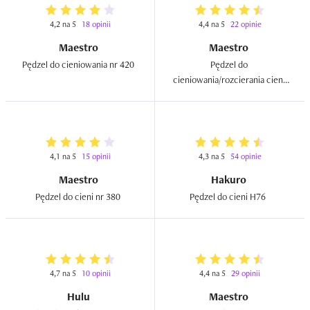
Więc od pierwszego ujrzenia można poczuć luksus.

4,2 na 5
18 opinii
4,4 na 5
22 opinie
Użytkowanie: pędzel jest wygodny w użytkowaniu. 
Maestro
Maestro
Świetnie się sprawdza w swojej roli: ładnie łączy różne 
Pędzel do cieniowania nr 420  
Pędzel do 
kolory, rozciera je. Efekt schludny, czysty i delikatny. 

cieniowania/rozcierania cieni 
nr 480  
Wykonanie: jako posiadaczka tego i wielu innych pędzi z 
tej marki od kilku lat (około 4,5 lat) uważam, że jest 
dobrze wykonany, pędzel wygląda jak nowy (mały minus 
za ścierający się numer pędzla na trzonku). Jest po wielu 
4,1 na 5
15 opinii
4,3 na 5
54 opinie
myciach, włosie ładnie trzyma kształt i jest miękkie.

Maestro
Hakuro
Pędzel do cieni nr 380  
Pędzel do cieni H76  
Cena: biorąc pod uwagę jakość wykonania, przyjemność 
korzystania i efekty, jakie można za pomocą tego 
narzędzia osiągnąć uważam, że stosunek ceny do 
efektów i jakości wykonania jest uzasadniona.

4,7 na 5
10 opinii
4,4 na 5
29 opinii
Podsumowując, na pewno nie jest to pędzel dla każdego, 
Hulu
Maestro
bo nie jest on tani. Aczkolwiek jestem zdania, że są 