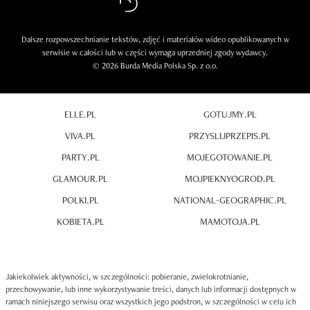
Dalsze rozpowszechnianie tekstów, zdjęć i materiałów wideo opublikowanych w
serwisie w całości lub w części wymaga uprzedniej zgody wydawcy.
© 2026 Burda Media Polska Sp. z o.o.
ELLE.PL
GOTUJMY.PL
VIVA.PL
PRZYSLIJPRZEPIS.PL
PARTY.PL
MOJEGOTOWANIE.PL
GLAMOUR.PL
MOJPIEKNYOGROD.PL
POLKI.PL
NATIONAL-GEOGRAPHIC.PL
KOBIETA.PL
MAMOTOJA.PL
Jakiekolwiek aktywności, w szczególności: pobieranie, zwielokrotnianie,
przechowywanie, lub inne wykorzystywanie treści, danych lub informacji dostępnych w
ramach niniejszego serwisu oraz wszystkich jego podstron, w szczególności w celu ich