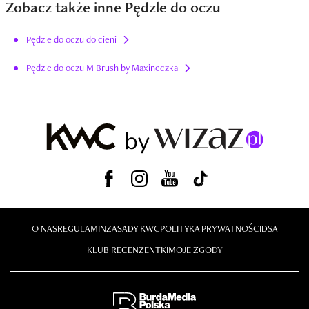
Zobacz także inne Pędzle do oczu
Pędzle do oczu do cieni
Pędzle do oczu M Brush by Maxineczka
O NAS
REGULAMIN
ZASADY KWC
POLITYKA PRYWATNOŚCI
DSA
KLUB RECENZENTKI
MOJE ZGODY