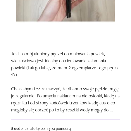
Jest to mój ulubiony pędzel do malowania powiek, 
wielkościowo jest idealny do cieniowania załamania 
powieki (tak go lubię, że mam 2 egzemplarze tego pędzla 
:D).

Chciałabym też zaznaczyć, że dbam o swoje pędzle, myję 
je regularnie. Po umyciu nakładam na nie osłonki, kładę na 
ręczniku i od strony końcówek trzonków kładę coś o co 
mogłoby się oprzeć po to by resztki wody mogły do 
ręcznika spłynąć. Zawsze tak robię i takie suszenie 
sprawdza się u mnie o wiele lepiej niż suszenie bez 
5 osób
uznało tę opinię za pomocną
podpórki. Nie wiem, czy komukolwiek ta "rada" się 