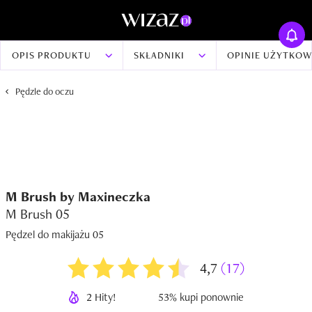
OPIS PRODUKTU
SKŁADNIKI
OPINIE UŻYTKO
Pędzle do oczu
M Brush by Maxineczka
M Brush 05
Pędzel do makijażu 05
4,7
(17)
2 Hity!
53% kupi ponownie