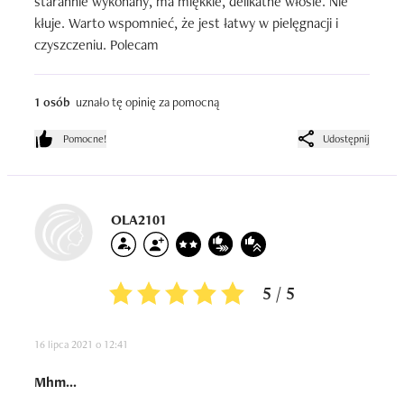
starannie wykonany, ma miękkie, delikatne włosie. Nie 
kłuje. Warto wspomnieć, że jest łatwy w pielęgnacji i 
czyszczeniu. Polecam
1 osób
uznało tę opinię za pomocną
Pomocne!
Udostępnij
OLA2101
5 / 5
16 lipca 2021 o 12:41
Mhm...