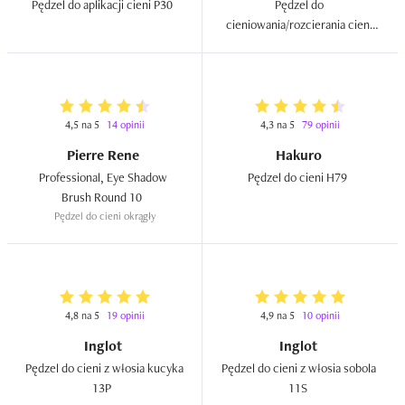
Pędzel do aplikacji cieni P30  
Pędzel do 
rzeczy, w które na prawdę warto zainwestować: 
cieniowania/rozcierania cieni 
narzędzia, z których na co dzień korzystamy, jak na 
nr 497  
przykład właśnie pędzle do makijażu. To narzędzie jest u 
mnie od lat i mnie nie zawodzi; sprawdza się świetnie. 
Gdyby coś się z nim stało, jak jakiś upadek, to na pewno 
zakupiłabym nowy egzemplarz. Polecam :-)
4,5 na 5
14 opinii
4,3 na 5
79 opinii
Pierre Rene
Hakuro
Professional, Eye Shadow 
Pędzel do cieni H79  
Brush Round 10  
Pędzel do cieni okrągły
4,8 na 5
19 opinii
4,9 na 5
10 opinii
Inglot
Inglot
Pędzel do cieni z włosia kucyka 
Pędzel do cieni z włosia sobola 
13P  
11S  