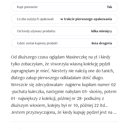
Kupi ponownie
Tak
Liczba zużytych opakowań
w trakcie pierwszego opakowania
Od kiedy używasz produktu
kilka miesięcy
Gdzie został kupiony produkt
Inna drogeria
Od dłuższego czasu oglądam Maxineczkę na yt i kiedy 
tylko zobaczyłam, że stworzyła własną kolekcję pędzli 
zapragnęłam je mieć. Niestety nie należą one do tanich, 
dlatego zakup pierwszego odkładałam dość długo. 
Wreszcie się zdecydowałam- najpierw kupiłam numer 02 
-puchata kuleczka, następnie nabyłam 03- skośny, potem 
01- największy z kolekcji, później nr 28- podłużny z 
dłuższym włosiem, kolejny był nr 10, później 22 itd...

Jestem przyzwyczajona, że kiedy kupuję pędzel jest na 
nim napisane "pędzel do różu, "pędzel do bronzera", 
pędzel do pudru" itd... Natomiast M brush, jak sama 