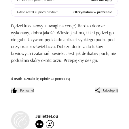
Od kiedy używasz produktu
kilka miesięcy
Gdzie został kupiony produkt
Otrzymałam w prezencie
Pędzel luksusowy z uwagi na cenę:) Bardzo dobrze 
wykonany, dobra jakość. Włosie jest miękkie i pędzel go 
nie gubi. Używam pędzla do aplikacji sypkiego pudru pod 
oczy oraz rozświetlacza. Dobrze dociera do łuków 
brwiowych i załamań powieki. Jest jak delikatny puch, nie 
podrażnia skóry okolic oczu. Przepiękny design.
4 osób
uznało tę opinię za pomocną
Pomocne!
Udostępnij
JulietteLou