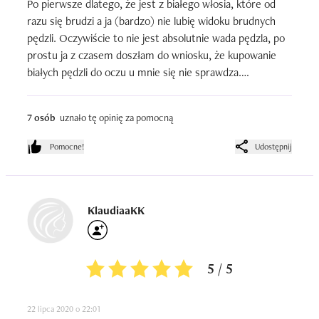
Po pierwsze dlatego, że jest z białego włosia, które od 
razu się brudzi a ja (bardzo) nie lubię widoku brudnych 
pędzli. Oczywiście to nie jest absolutnie wada pędzla, po 
prostu ja z czasem doszłam do wniosku, że kupowanie 
białych pędzli do oczu u mnie się nie sprawdza.

Po drugie, pędzel jest jak dla mnie troszkę za długi i zbyt 
zbity, jakoś nie mogę do końca skontrolować jego pracy 
7 osób
uznało tę opinię za pomocną
na moich niedużych powiekach.

Po trzecie, koniuszek pędzla jest mocno wyostrzony co 
Pomocne!
Udostępnij
sprawia, że robi mi się często w załamaniu wyraźna linia 
cieniem - efekt wysoce niepożądany

Nie wiem, może powinnam nauczyć się pracy z tym 
pędzlem, ale np mam pędzel do blendowania  z Hakuro 
KlaudiaaKK
serii J i tamten stał się moim najbliższym przyjacielem od 
pierwszego użycia, jest po prostu bardziej uniwersalny. W 
ogóle uważam, że pędzelki od Maxineczki są owszem, 
5 / 5
piękne, bardzo dobrze wykonane, jednak same modele są 
często trochę przekombinowane i jak dla mnie mało 
22 lipca 2020 o 22:01
użytkowe, jeżeli chodzi o ich kształty. Wspomniane 