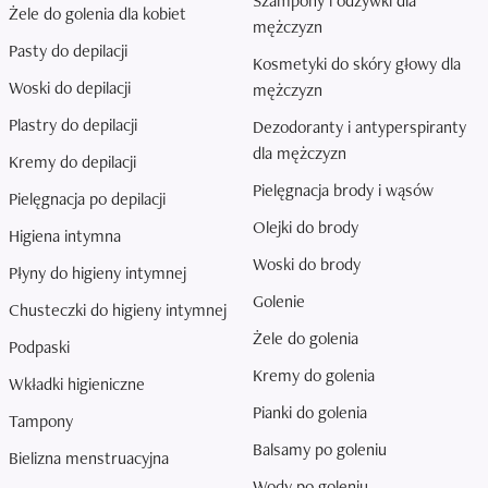
Szampony i odżywki dla
Żele do golenia dla kobiet
mężczyzn
Pasty do depilacji
Kosmetyki do skóry głowy dla
Woski do depilacji
mężczyzn
Plastry do depilacji
Dezodoranty i antyperspiranty
dla mężczyzn
Kremy do depilacji
Pielęgnacja brody i wąsów
Pielęgnacja po depilacji
Olejki do brody
Higiena intymna
Woski do brody
Płyny do higieny intymnej
Golenie
Chusteczki do higieny intymnej
Żele do golenia
Podpaski
Kremy do golenia
Wkładki higieniczne
Pianki do golenia
Tampony
Balsamy po goleniu
Bielizna menstruacyjna
Wody po goleniu