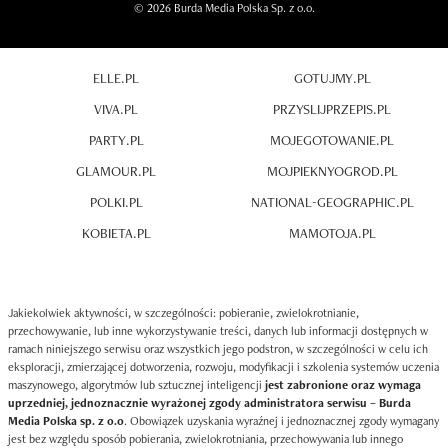
© 2026 Burda Media Polska Sp. z o.o.
ELLE.PL
GOTUJMY.PL
VIVA.PL
PRZYSLIJPRZEPIS.PL
PARTY.PL
MOJEGOTOWANIE.PL
GLAMOUR.PL
MOJPIEKNYOGROD.PL
POLKI.PL
NATIONAL-GEOGRAPHIC.PL
KOBIETA.PL
MAMOTOJA.PL
Jakiekolwiek aktywności, w szczególności: pobieranie, zwielokrotnianie,
przechowywanie, lub inne wykorzystywanie treści, danych lub informacji dostępnych w
ramach niniejszego serwisu oraz wszystkich jego podstron, w szczególności w celu ich
eksploracji, zmierzającej dotworzenia, rozwoju, modyfikacji i szkolenia systemów uczenia
maszynowego, algorytmów lub sztucznej inteligencji
jest zabronione oraz wymaga
uprzedniej, jednoznacznie wyrażonej zgody administratora serwisu – Burda
Media Polska sp. z o.o
. Obowiązek uzyskania wyraźnej i jednoznacznej zgody wymagany
jest bez względu sposób pobierania, zwielokrotniania, przechowywania lub innego