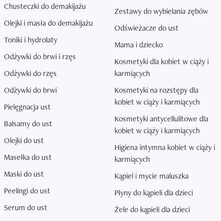
Chusteczki do demakijażu
Zestawy do wybielania zębów
Olejki i masła do demakijażu
Odświeżacze do ust
Toniki i hydrolaty
Mama i dziecko
Odżywki do brwi i rzęs
Kosmetyki dla kobiet w ciąży i
Odżywki do rzęs
karmiących
Odżywki do brwi
Kosmetyki na rozstępy dla
kobiet w ciąży i karmiących
Pielęgnacja ust
Kosmetyki antycellulitowe dla
Balsamy do ust
kobiet w ciąży i karmiących
Olejki do ust
Higiena intymna kobiet w ciąży i
Masełka do ust
karmiących
Maski do ust
Kąpiel i mycie maluszka
Peelingi do ust
Płyny do kąpieli dla dzieci
Serum do ust
Żele do kąpieli dla dzieci