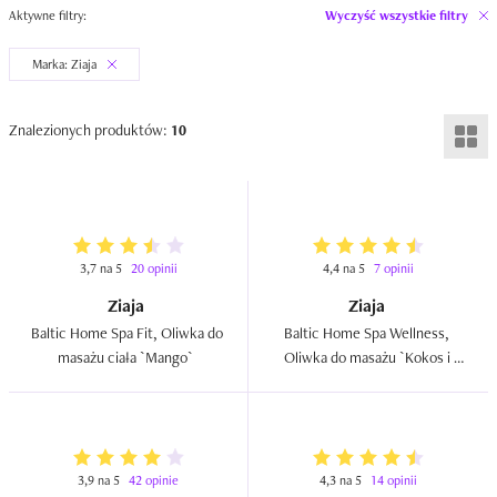
Aktywne filtry:
Wyczyść wszystkie filtry
Marka: Ziaja
Znalezionych produktów:
10
3,7 na 5
20 opinii
4,4 na 5
7 opinii
Ziaja
Ziaja
Baltic Home Spa Fit, Oliwka do 
Baltic Home Spa Wellness, 
masażu ciała `Mango`  
Oliwka do masażu `Kokos i 
migdał`  
3,9 na 5
42 opinie
4,3 na 5
14 opinii