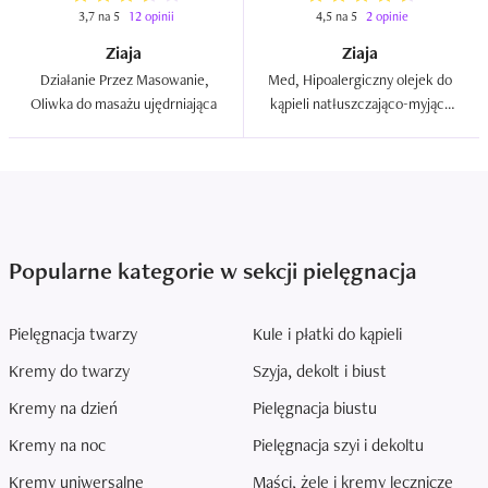
3,7 na 5
12 opinii
4,5 na 5
2 opinie
Ziaja
Ziaja
Działanie Przez Masowanie, 
Med, Hipoalergiczny olejek do 
Oliwka do masażu ujędrniająca  
kąpieli natłuszczająco-myjący 
dla dzieci już od 1 dnia życia  
Popularne kategorie w sekcji pielęgnacja
Pielęgnacja twarzy
Kule i płatki do kąpieli
Kremy do twarzy
Szyja, dekolt i biust
Kremy na dzień
Pielęgnacja biustu
Kremy na noc
Pielęgnacja szyi i dekoltu
Kremy uniwersalne
Maści, żele i kremy lecznicze