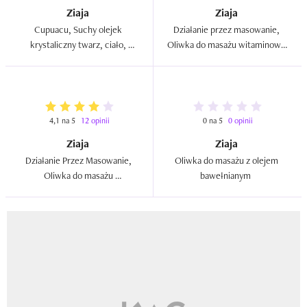
Ziaja
Ziaja
Cupuacu, Suchy olejek 
Działanie przez masowanie, 
krystaliczny twarz, ciało, 
Oliwka do masażu witaminowa  
włosy  
(nowa wersja)  
4,1 na 5
12 opinii
0 na 5
0 opinii
Ziaja
Ziaja
Działanie Przez Masowanie, 
Oliwka do masażu z olejem 
Oliwka do masażu 
bawełnianym  
rozgrzewająca  