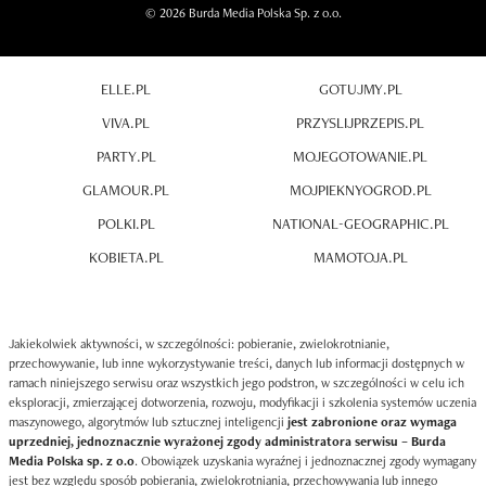
© 2026 Burda Media Polska Sp. z o.o.
ELLE.PL
GOTUJMY.PL
VIVA.PL
PRZYSLIJPRZEPIS.PL
PARTY.PL
MOJEGOTOWANIE.PL
GLAMOUR.PL
MOJPIEKNYOGROD.PL
POLKI.PL
NATIONAL-GEOGRAPHIC.PL
KOBIETA.PL
MAMOTOJA.PL
Jakiekolwiek aktywności, w szczególności: pobieranie, zwielokrotnianie,
przechowywanie, lub inne wykorzystywanie treści, danych lub informacji dostępnych w
ramach niniejszego serwisu oraz wszystkich jego podstron, w szczególności w celu ich
eksploracji, zmierzającej dotworzenia, rozwoju, modyfikacji i szkolenia systemów uczenia
maszynowego, algorytmów lub sztucznej inteligencji
jest zabronione oraz wymaga
uprzedniej, jednoznacznie wyrażonej zgody administratora serwisu – Burda
Media Polska sp. z o.o
. Obowiązek uzyskania wyraźnej i jednoznacznej zgody wymagany
jest bez względu sposób pobierania, zwielokrotniania, przechowywania lub innego