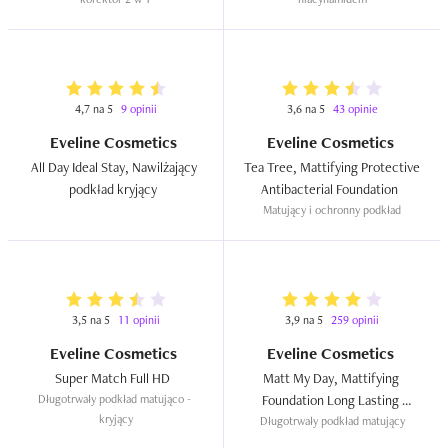
Niacinamide, Hyaluronic Acid & 
Plant Collagen  
4,7 na 5
9 opinii
3,6 na 5
43 opinie
Eveline Cosmetics
Eveline Cosmetics
All Day Ideal Stay, Nawilżający 
Tea Tree, Mattifying Protective 
podkład kryjący  
Antibacterial Foundation  
Matujący i ochronny podkład
3,5 na 5
11 opinii
3,9 na 5
259 opinii
Eveline Cosmetics
Eveline Cosmetics
Super Match Full HD  
Matt My Day, Mattifying 
Długotrwały podkład matująco - 
Foundation Long Lasting 
kryjący
Długotrwały podkład matujący
Formula 12 H  