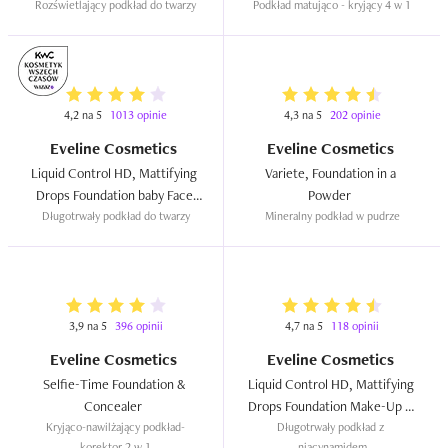
Rozświetlający podkład do twarzy
Podkład matująco - kryjący 4 w 1
4,2 na 5
1013 opinie
4,3 na 5
202 opinie
Eveline Cosmetics
Eveline Cosmetics
Liquid Control HD, Mattifying 
Variete, Foundation in a 
Drops Foundation baby Face 
Powder  
Effect Long Lasting Formula 
Długotrwały podkład do twarzy
Mineralny podkład w pudrze
24h  
3,9 na 5
396 opinii
4,7 na 5
118 opinii
Eveline Cosmetics
Eveline Cosmetics
Selfie-Time Foundation & 
Liquid Control HD, Mattifying 
Concealer  
Drops Foundation Make-Up & 
Kryjąco-nawilżający podkład-
Care Serum-Foundation with 
Długotrwały podkład z 
korektor 2 w 1
niacynamidem