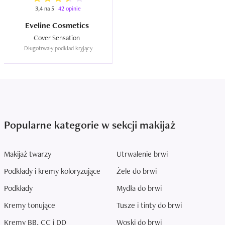
3,4 na 5
42 opinie
Eveline Cosmetics
Cover Sensation  
Długotrwały podkład kryjący
Popularne kategorie w sekcji makijaż
Makijaż twarzy
Utrwalenie brwi
Podkłady i kremy koloryzujące
Żele do brwi
Podkłady
Mydła do brwi
Kremy tonujące
Tusze i tinty do brwi
Kremy BB, CC i DD
Woski do brwi