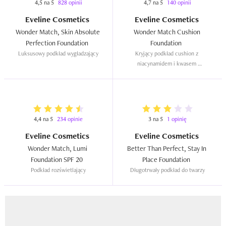
4,5 na 5
828 opinii
4,7 na 5
140 opinii
Eveline Cosmetics
Eveline Cosmetics
Wonder Match, Skin Absolute 
Wonder Match Cushion 
Perfection Foundation  
Foundation  
Luksusowy podkład wygładzający
Kryjący podkład cushion z 
niacynamidem i kwasem 
hialuronowym
4,4 na 5
234 opinie
3 na 5
1 opinię
Eveline Cosmetics
Eveline Cosmetics
Wonder Match, Lumi 
Better Than Perfect, Stay In 
Foundation SPF 20  
Place Foundation  
Podkład rozświetlający
Długotrwały podkład do twarzy