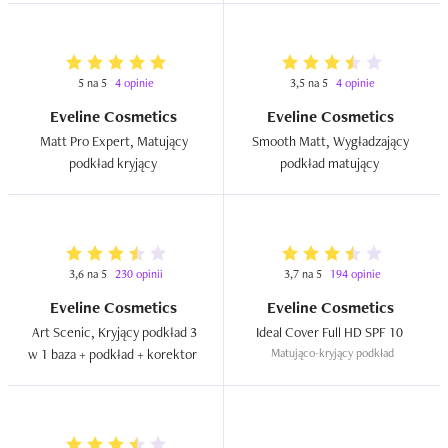
5 na 5
4 opinie
3,5 na 5
4 opinie
Eveline Cosmetics
Eveline Cosmetics
Matt Pro Expert, Matujący 
Smooth Matt, Wygładzający 
podkład kryjący  
podkład matujący  
3,6 na 5
230 opinii
3,7 na 5
194 opinie
Eveline Cosmetics
Eveline Cosmetics
Art Scenic, Kryjący podkład 3 
Ideal Cover Full HD SPF 10  
w 1 baza + podkład + korektor  
Matująco-kryjący podkład