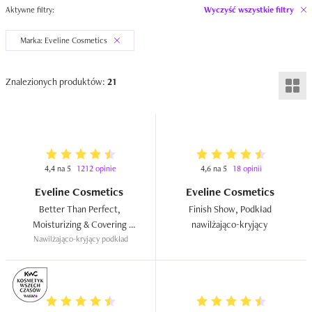
Aktywne filtry:
Wyczyść wszystkie filtry
Marka: Eveline Cosmetics
Znalezionych produktów:
21
4,4 na 5
1212 opinie
4,6 na 5
18 opinii
Eveline Cosmetics
Eveline Cosmetics
Better Than Perfect, 
Finish Show, Podkład 
Moisturizing & Covering 
nawilżająco-kryjący  
Nawilżająco-kryjący podkład
Foundation  